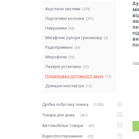
Ау
мі
Акустичні системи
229
ві
Портативні колонки
391
як
пе
Навушники
42
пі
Мегафони, рупори гучномовці
ви
2
по
Радіоприймачі
64
Мікрофони
33
Лазерні установки
21
Підсилювачі потужності звуку
12
Домашні кінотеатри
15
Дрібна побутова техніка
1535
Товари для дому
367
Автомобільні товари
82
Відеоспостереження
52