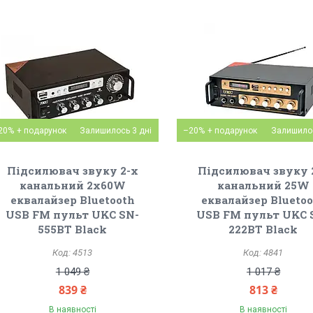
20%
Залишилось 3 дні
–20%
Залишилос
Підсилювач звуку 2-х
Підсилювач звуку 
канальний 2x60W
канальний 25W
еквалайзер Bluetooth
еквалайзер Blueto
USB FM пульт UKC SN-
USB FM пульт UKC 
555BT Black
222BT Black
4513
4841
1 049 ₴
1 017 ₴
839 ₴
813 ₴
В наявності
В наявності