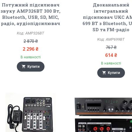
Потужний підсилювач
Двоканальний
звуку AMP326BT 300 Вт,
інтегральний
Bluetooth, USB, SD, MIC,
підсилювач UKC A
радіо, аудіопідсилювач
699 BT з Bluetooth, 
SD та FM-радіо
AMP326BT
AMP699BT
2 870 ₴
767 ₴
2 296 ₴
614 ₴
В наявності
В наявності
Купити
Купити