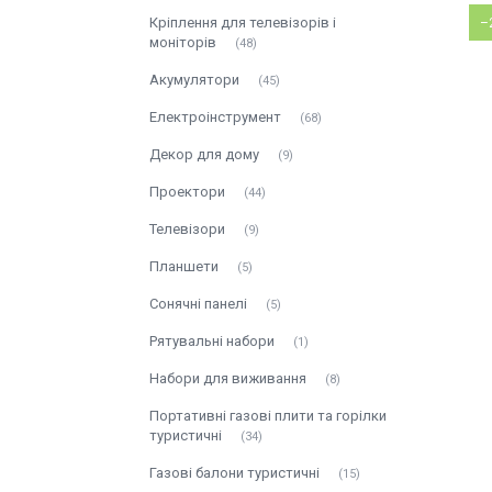
Кріплення для телевізорів і
–
моніторів
48
Акумулятори
45
Електроінструмент
68
Декор для дому
9
Проектори
44
Телевізори
9
Планшети
5
Сонячні панелі
5
Рятувальні набори
1
Набори для виживання
8
Портативні газові плити та горілки
туристичні
34
Газові балони туристичні
15