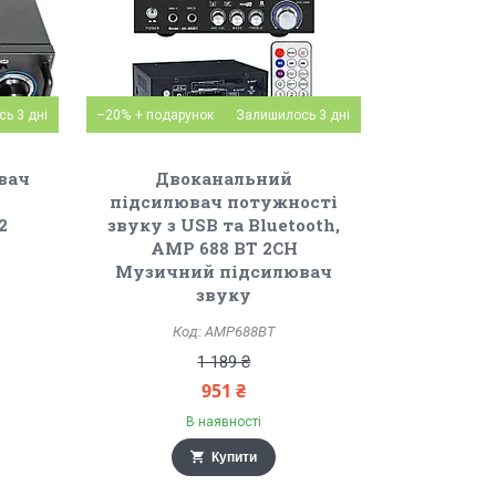
ь 3 дні
–20%
Залишилось 3 дні
вач
Двоканальний
підсилювач потужності
2
звуку з USB та Bluetooth,
AMP 688 BT 2CH
Музичний підсилювач
звуку
AMP688BT
1 189 ₴
951 ₴
В наявності
Купити