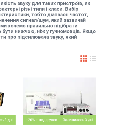
якість звуку для таких пристроїв, як
актерні різні типи і класи. Вибір
ктеристики, тобто діапазон частот,
начення сигнал/шум, який зазвичай
 ми хочемо правильно підібрати
 бути нижчою, ніж у гучномовців. Якщо
ти про підсилювача звуку, який
ь 3 дні
–20%
Залишилось 3 дні