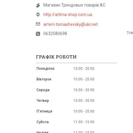
Магазин Трендовых товарів АС
http://artma-shop.com.ua
artem.tomashevsky@ukr.net
0632580698
ГРАФІК РОБОТИ
Понеділок
10:00
20:00
Вівторок
10:00
20:00
Середа
10:00
20:00
Четвер
10:00
20:00
Пʼятниця
10:00
20:00
Субота
11:00
15:00
Неділя
11:00
15:00