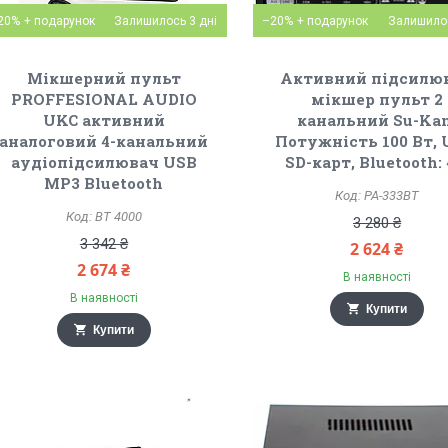
20%
Залишилось 3 дні
–20%
Залишилос
Мікшерний пульт
Активний підсилю
PROFFESIONAL AUDIO
мікшер пульт 2
UKC активний
канальний Su-Ka
аналоговий 4-канальний
Потужність 100 Вт, 
аудіопідсилювач USB
SD-карт, Bluetooth: 
MP3 Bluetooth
PA-333BT
BT 4000
3 280 ₴
3 342 ₴
2 624 ₴
2 674 ₴
В наявності
В наявності
Купити
Купити