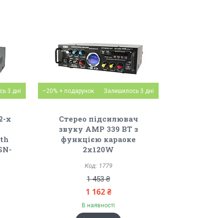
ь 3 дні
–20%
Залишилось 3 дні
2-х
Стерео підсилювач
звуку AMP 339 BT з
oth
функцією караоке
SN-
2х120W
1779
1 453 ₴
1 162 ₴
В наявності