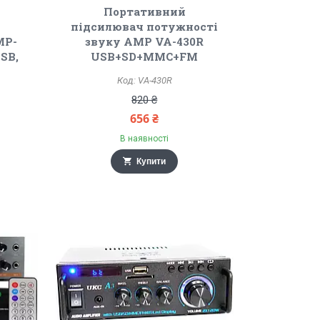
Портативний
підсилювач потужності
MP-
звуку AMP VA-430R
USB,
USB+SD+MMC+FM
VA-430R
820 ₴
656 ₴
В наявності
Купити