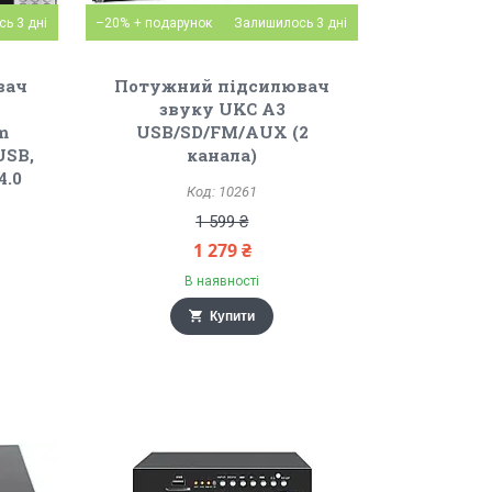
ь 3 дні
–20%
Залишилось 3 дні
вач
Потужний підсилювач
звуку UKC A3
m
USB/SD/FM/AUX (2
USB,
канала)
4.0
10261
1 599 ₴
1 279 ₴
В наявності
Купити