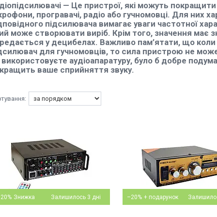
діопідсилювачі
— Це пристрої, які можуть покращити 
крофони, програвачі, радіо або гучномовці. Для них хар
дповідного підсилювача вимагає уваги частотної хара
ий може створювати виріб. Крім того, значення має з
редається у децибелах. Важливо пам’ятати, що коли
дсилювач для гучномовців, то сила пристрою не може
 використовуєте аудіоапаратуру, було б добре подума
кращить ваше сприйняття звуку.
–20%
Залишилось 3 дні
–20%
Залишилос