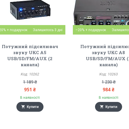
20%
Залишилось 3 дні
–20%
Залишилос
Потужний підсилювач
Потужний підсилю
звуку UKC A5
звуку UKC A8
USB/SD/FM/AUX (2
USB/SD/FM/AUX (
канала)
канала)
10262
10263
1 189 ₴
1 230 ₴
951 ₴
984 ₴
В наявності
В наявності
Купити
Купити