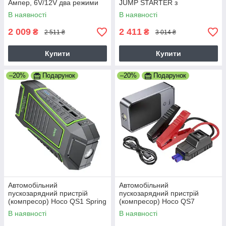
Ампер, 6V/12V два режими
JUMP STARTER з
роботи
компресором USB 12В
В наявності
В наявності
чорний
2 009
2 411
₴
₴
2 511 ₴
3 014 ₴
Купити
Купити
–20%
Подарунок
–20%
Подарунок
Автомобільний
Автомобільний
пускозарядний пристрій
пускозарядний пристрій
(компресор) Hoco QS1 Spring
(компресор) Hoco QS7
10000mAh
Source 10000mAh
В наявності
В наявності