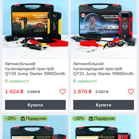
Автомобільний
Автомобільний
пускозарядний пристрій
пускозарядний пристрій
QY28 Jump Starter 99800mAh
QY31 Jump Starter 99800mAh
2USB
2USB+Type-C
В наявності
В наявності
1 624
1 870
₴
₴
2 030 ₴
2 337 ₴
Купити
Купити
–20%
Подарунок
–20%
Подарунок