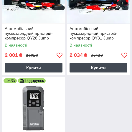
Автомобільний
Автомобільний
пускозарядний пристрій-
пускозарядний пристрій-
компресор QY28 Jump
компресор QY31 Jump
Starter 99800mAh 2USB
Starter 99800mAh
В наявності
В наявності
2USB+Type-C
2 001
2 034
₴
₴
2 501 ₴
2 542 ₴
Купити
Купити
–20%
Подарунок