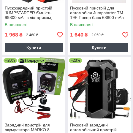
Пускозарядний пристрій
Пусковий пристрій для
JUMPSTARTER Ємність
автомобіля Jumpstarter TM
99800 мАг, з ліхтариком,
19F Повер банк 68800 mAh
power bank, 4 USB (99800
(300/600A) ПЗП для
В наявності
В наявності
BEZ)
автомобіля
1 968
1 640
₴
₴
2 460 ₴
2 050 ₴
Купити
Купити
–20%
Подарунок
–20%
Зарядний пристрій для
Пусковий зарядний
акумулятора MARKO 8
автомобільний пристрій