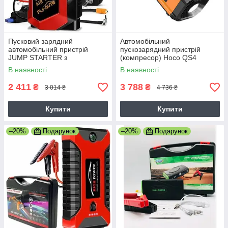
Пусковий зарядний
Автомобільний
автомобільний пристрій
пускозарядний пристрій
JUMP STARTER з
(компресор) Hoco QS4
компресором USB 12В
10000mAh
В наявності
В наявності
червоний
2 411
3 788
₴
₴
3 014 ₴
4 736 ₴
Купити
Купити
–20%
Подарунок
–20%
Подарунок