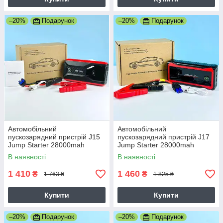
–20%
Подарунок
–20%
Подарунок
Автомобільний
Автомобільний
пускозарядний пристрій J15
пускозарядний пристрій J17
Jump Starter 28000mah
Jump Starter 28000mah
2USB+Type-C
2USB+Type-C
В наявності
В наявності
1 410
1 460
₴
₴
1 763 ₴
1 825 ₴
Купити
Купити
–20%
Подарунок
–20%
Подарунок