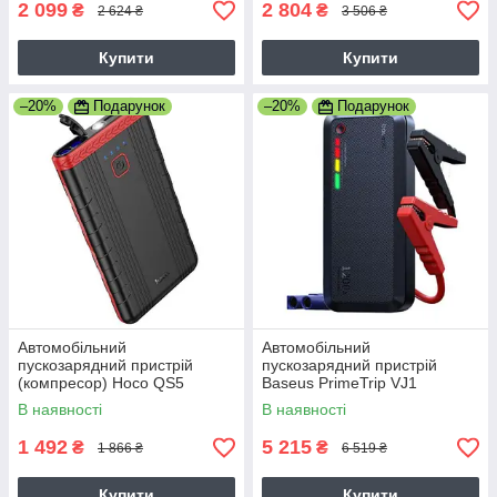
2 099
2 804
₴
₴
2 624 ₴
3 506 ₴
Купити
Купити
–20%
Подарунок
–20%
Подарунок
Автомобільний
Автомобільний
пускозарядний пристрій
пускозарядний пристрій
(компресор) Hoco QS5
Baseus PrimeTrip VJ1
Refined 6000mAh
Supercapacitor Car Jump
В наявності
В наявності
Starter 1200A
1 492
5 215
₴
₴
1 866 ₴
6 519 ₴
Купити
Купити