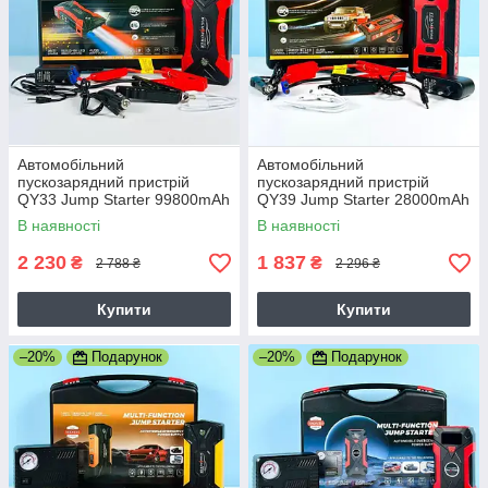
Автомобільний
Автомобільний
пускозарядний пристрій
пускозарядний пристрій
QY33 Jump Starter 99800mAh
QY39 Jump Starter 28000mAh
4USB
4USB
В наявності
В наявності
2 230
1 837
₴
₴
2 788 ₴
2 296 ₴
Купити
Купити
–20%
Подарунок
–20%
Подарунок