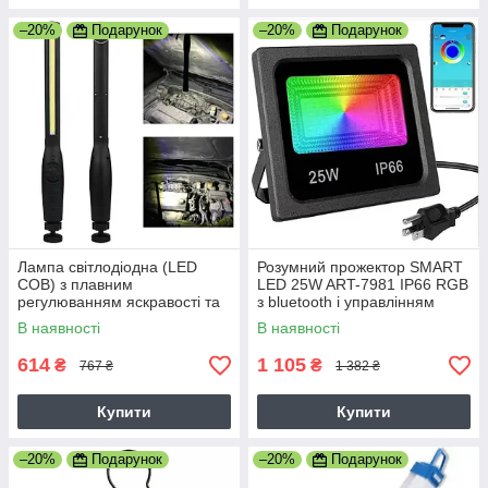
–20%
Подарунок
–20%
Подарунок
Лампа світлодіодна (LED
Розумний прожектор SMART
COB) з плавним
LED 25W ART-7981 IP66 RGB
регулюванням яскравості та
з bluetooth і управлінням
магнітом і гачком JW821
через додаток
В наявності
В наявності
Black
614
1 105
₴
₴
767 ₴
1 382 ₴
Купити
Купити
–20%
Подарунок
–20%
Подарунок