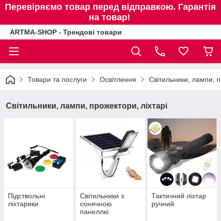
Перевіряємо товар перед відправкою. Гарантія
на товар!
ARTMA-SHOP - Трендові товари
Товари та послуги
Освітлення
Світильники, лампи, п
Світильники, лампи, прожектори, ліхтарі
Підствольні
Світильники з
Тактичний ліхтар
ліхтарики
сонячною
ручний
панеллю