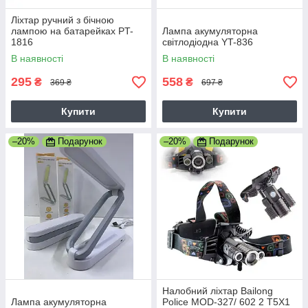
Ліхтар ручний з бічною
лампою на батарейках PT-
Лампа акумуляторна
1816
світлодіодна YT-836
В наявності
В наявності
295
558
₴
₴
369 ₴
697 ₴
Купити
Купити
–20%
Подарунок
–20%
Подарунок
Налобний ліхтар Bailong
Лампа акумуляторна
Police MOD-327/ 602 2 T5X1