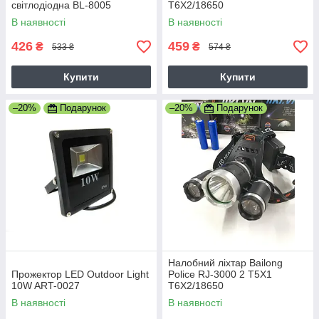
світлодіодна BL-8005
T6X2/18650
В наявності
В наявності
426
459
₴
₴
533 ₴
574 ₴
Купити
Купити
–20%
Подарунок
–20%
Подарунок
Налобний ліхтар Bailong
Прожектор LED Outdoor Light
Police RJ-3000 2 T5X1
10W ART-0027
T6X2/18650
В наявності
В наявності