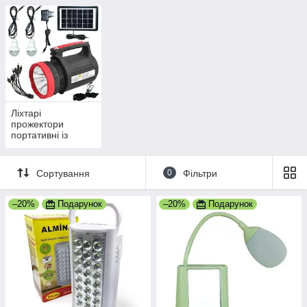
Ліхтарі
прожектори
портативні із
сонячною
зарядкою
Сортування
0
Фільтри
–20%
Подарунок
–20%
Подарунок