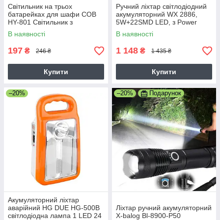
Світильник на трьох
Ручний ліхтар світлодіодний
батарейках для шафи COB
акумуляторний WX 2886,
HY-801 Світильник з
5W+22SMD LED, з Power
магнітним кріпленням та
Bank
В наявності
В наявності
липучкою
197
1 148
₴
₴
246 ₴
1 435 ₴
Купити
Купити
–20%
–20%
Подарунок
Акумуляторний ліхтар
аварійний HG DUE HG-500B
Ліхтар ручний акумуляторний
світлодіодна лампа 1 LED 24
X-balog Bl-8900-P50