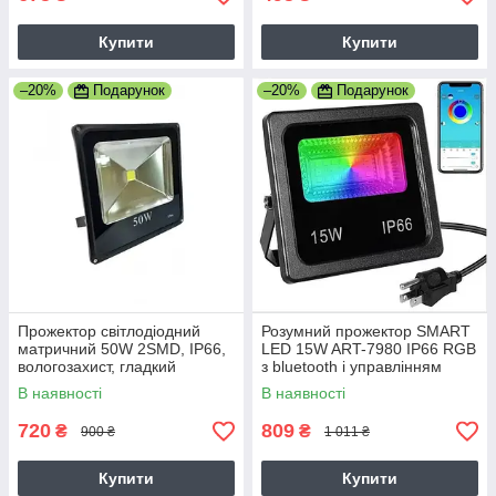
Купити
Купити
–20%
Подарунок
–20%
Подарунок
Прожектор світлодіодний
Розумний прожектор SMART
матричний 50W 2SMD, IP66,
LED 15W ART-7980 IP66 RGB
вологозахист, гладкий
з bluetooth і управлінням
рефлектор-8
через додаток
В наявності
В наявності
720
809
₴
₴
900 ₴
1 011 ₴
Купити
Купити