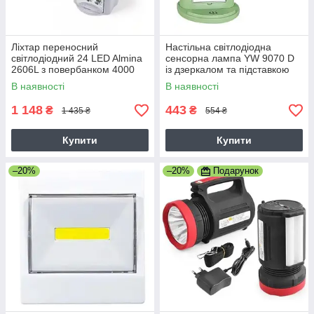
Ліхтар переносний
Настільна світлодіодна
світлодіодний 24 LED Almina
сенсорна лампа YW 9070 D
2606L з повербанком 4000
із дзеркалом та підставкою
mAh 6v
для телефону акумуляторна
В наявності
В наявності
1 148
443
₴
₴
1 435 ₴
554 ₴
Купити
Купити
–20%
–20%
Подарунок