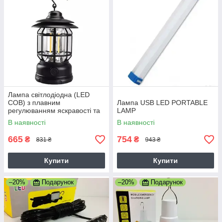
Лампа світлодіодна (LED
COB) з плавним
Лампа USB LED PORTABLE
регулюванням яскравості та
LAMP
гачком на акумуляторі
В наявності
В наявності
665
754
₴
₴
831 ₴
943 ₴
Купити
Купити
–20%
Подарунок
–20%
Подарунок