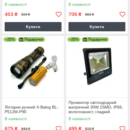
SMD із заряджанням від
В наявності
В наявності
мережі
403
706
₴
₴
504 ₴
883 ₴
Купити
Купити
–20%
Подарунок
–20%
Подарунок
Прожектор світлодіодний
Ліхтарик ручний X-Balog BL-
матричний 30W 2SMD, IP66,
P512M-P90
вологозахист, гладкий
рефлектор-8
В наявності
В наявності
675
495
₴
₴
844 ₴
619 ₴