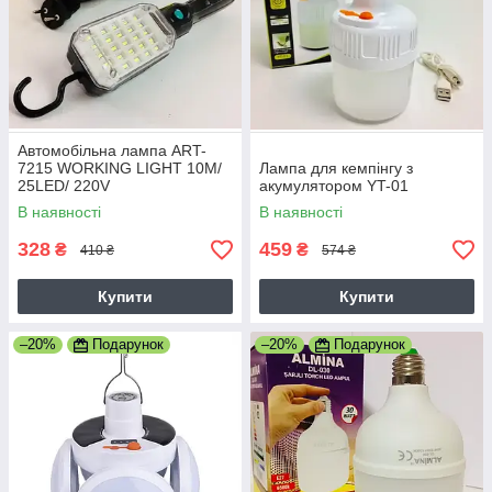
Автомобільна лампа ART-
7215 WORKING LIGHT 10M/
Лампа для кемпінгу з
25LED/ 220V
акумулятором YT-01
В наявності
В наявності
328
459
₴
₴
410 ₴
574 ₴
Купити
Купити
–20%
Подарунок
–20%
Подарунок