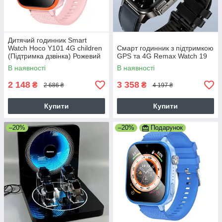
Дитячий годинник Smart
Watch Hoco Y101 4G children
Смарт годинник з підтримкою
(Підтримка дзвінка) Рожевий
GPS та 4G Remax Watch 19
В наявності
В наявності
2 148
3 358
₴
₴
2 686 ₴
4 197 ₴
Купити
Купити
–20%
–20%
Подарунок