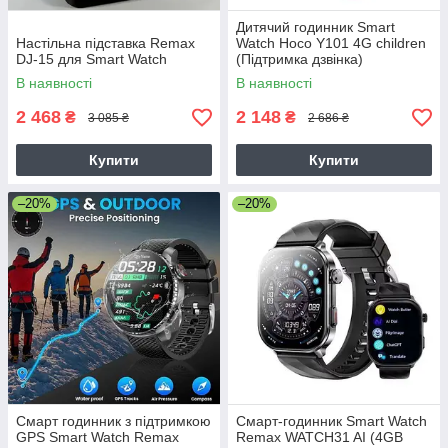
Дитячий годинник Smart
Настільна підставка Remax
Watch Hoco Y101 4G children
DJ-15 для Smart Watch
(Підтримка дзвінка)
Блакитний
В наявності
В наявності
2 468
2 148
₴
₴
3 085 ₴
2 686 ₴
Купити
Купити
–20%
–20%
Смарт годинник з підтримкою
Смарт-годинник Smart Watch
GPS Smart Watch Remax
Remax WATCH31 AI (4GB