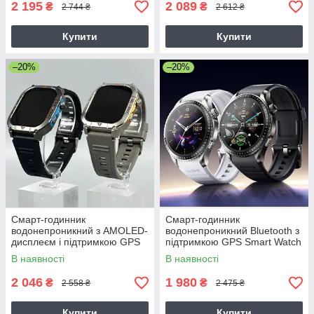
2 195
2 089
₴
₴
2 744 ₴
2 612 ₴
Купити
Купити
–20%
–20%
Смарт-годинник
Смарт-годинник
водонепроникний з AMOLED-
водонепроникний Bluetooth з
дисплеєм і підтримкою GPS
підтримкою GPS Smart Watch
Smart Watch Remax
Remax WATCH23
В наявності
В наявності
WATCH30 AMOLED GPS
43mm
2 046
1 980
₴
₴
2 558 ₴
2 475 ₴
Купити
Купити