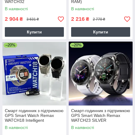
WATCH32
RAM)
В наявності
В наявності
2 904
2 216
₴
₴
3 631 ₴
2 770 ₴
Купити
Купити
–20%
–20%
Смарт годинник з підтримкою
Смарт-годинник з підтримкою
GPS Smart Watch Remax
GPS Smart Watch Remax
WATCH18 Intelligent
WATCH23 SILVER
В наявності
В наявності