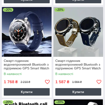
–20%
–20%
Смарт-годинник
Смарт-годинник
водонепроникний Bluetooth з
водонепроникний Bluetooth з
підтримкою GPS Smart Watch
підтримкою GPS Smart Watch
Remax WATCH22 Linkage
Remax WATCH12
В наявності
В наявності
Rotatable
1 768
1 587
₴
₴
2 210 ₴
1 984 ₴
Купити
Купити
–20%
–20%