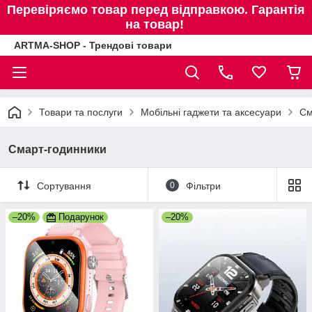
Перевіряємо товар перед відправкою. Гарантія
на товар!
ARTMA-SHOP - Трендові товари
Товари та послуги
Мобільні гаджети та аксесуари
См
Смарт-годинники
Сортування
0
Фільтри
–20%
Подарунок
–20%