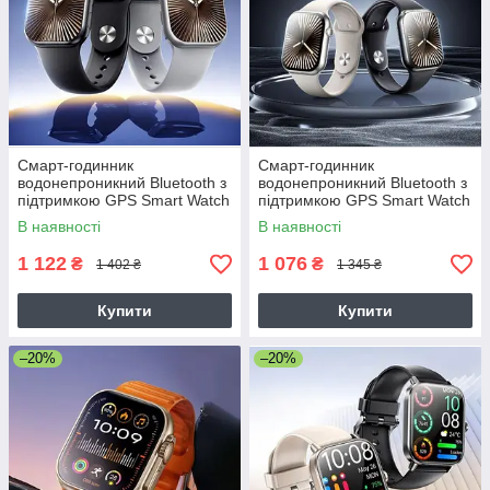
Смарт-годинник
Смарт-годинник
водонепроникний Bluetooth з
водонепроникний Bluetooth з
підтримкою GPS Smart Watch
підтримкою GPS Smart Watch
Remax WATCH28 Integrated
Remax WATCH27 Integrated
В наявності
В наявності
Zinc Alloy 42mm
Zinc Alloy 46mm
1 122
1 076
₴
₴
1 402 ₴
1 345 ₴
Купити
Купити
–20%
–20%