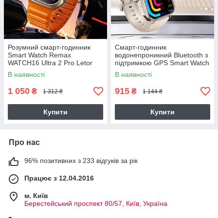
Розумний смарт-годинник
Смарт-годинник
Smart Watch Remax
водонепроникний Bluetooth з
WATCH16 Ultra 2 Pro Letor
підтримкою GPS Smart Watch
Series
Remax WATCH20 Integrated
В наявності
В наявності
1 050
915
₴
₴
1 312 ₴
1 144 ₴
Купити
Купити
Про нас
96% позитивних з 233 відгуків за рік
Працює з 12.04.2016
м. Київ
Берестейський проспект 80/57, Київ, Україна