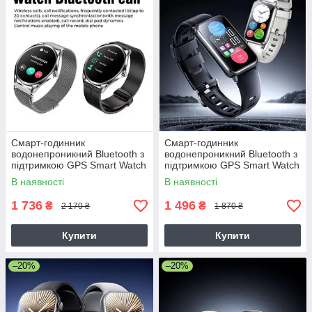
Смарт-годинник
Смарт-годинник
водонепроникний Bluetooth з
водонепроникний Bluetooth з
підтримкою GPS Smart Watch
підтримкою GPS Smart Watch
Remax WATCH21 Ultra thin
Remax WATCH29 AMOLED
В наявності
В наявності
Ultra-Slim Bezel 27mm
1 736
1 496
₴
₴
2 170 ₴
1 870 ₴
Купити
Купити
–20%
–20%