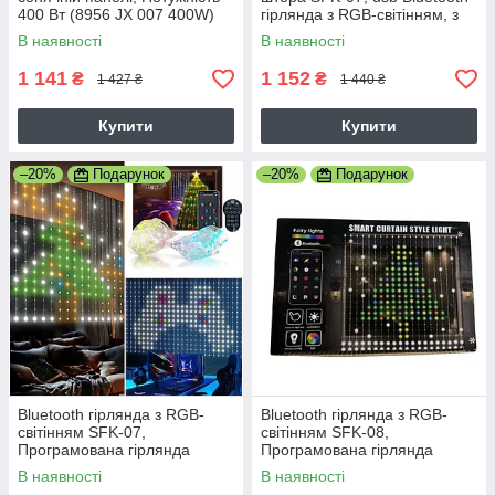
400 Вт (8956 JX 007 400W)
гірлянда з RGB-світінням, з
APP, 2х2 м
В наявності
В наявності
1 141
1 152
₴
₴
1 427 ₴
1 440 ₴
Купити
Купити
–20%
Подарунок
–20%
Подарунок
Bluetooth гірлянда з RGB-
Bluetooth гірлянда з RGB-
світінням SFK-07,
світінням SFK-08,
Програмована гірлянда
Програмована гірлянда
штора usb, з додатком, 2х2 м
штора usb, з додатком, 3х2 м
В наявності
В наявності