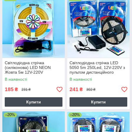
Світлодіодна стрічка
Світлодіодна стрічка LED
(силіконова) LED NEON
5050 5m 250Led, 12V-220V з
Жовта 5м 12V-220V
пультом дистанційного
керування, вологостійка
В наявності
В наявності
185
241
₴
₴
231 ₴
302 ₴
Купити
Купити
–20%
–20%