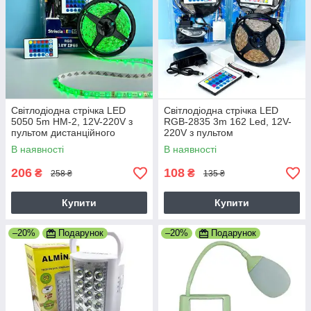
Світлодіодна стрічка LED
Світлодіодна стрічка LED
5050 5m HM-2, 12V-220V з
RGB-2835 3m 162 Led, 12V-
пультом дистанційного
220V з пультом
керування, вологостійка
дистанційного керування,
В наявності
В наявності
водостійка
206
108
₴
₴
258 ₴
135 ₴
Купити
Купити
–20%
Подарунок
–20%
Подарунок