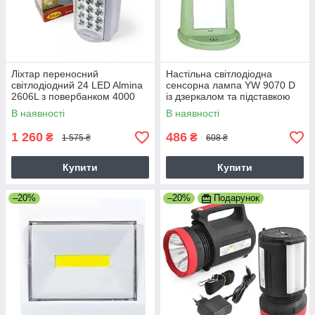
Ліхтар переносний
Настільна світлодіодна
світлодіодний 24 LED Almina
сенсорна лампа YW 9070 D
2606L з повербанком 4000
із дзеркалом та підставкою
mAh 6v
для телефону акумуляторна
В наявності
В наявності
1 260
486
₴
₴
1 575 ₴
608 ₴
Купити
Купити
–20%
–20%
Подарунок