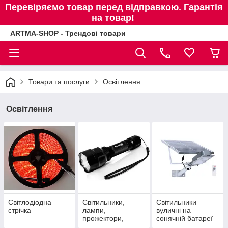
Перевіряємо товар перед відправкою. Гарантія
на товар!
ARTMA-SHOP - Трендові товари
Товари та послуги
Освітлення
Освітлення
Світлодіодна
Світильники,
Світильники
стрічка
лампи,
вуличні на
прожектори,
сонячній батареї
ліхтарі