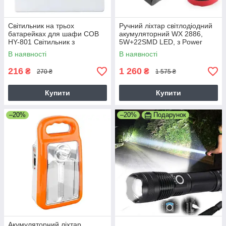
Світильник на трьох
Ручний ліхтар світлодіодний
батарейках для шафи COB
акумуляторний WX 2886,
HY-801 Світильник з
5W+22SMD LED, з Power
магнітним кріпленням та
Bank
В наявності
В наявності
липучкою
216
1 260
₴
₴
270 ₴
1 575 ₴
Купити
Купити
–20%
–20%
Подарунок
Акумуляторний ліхтар