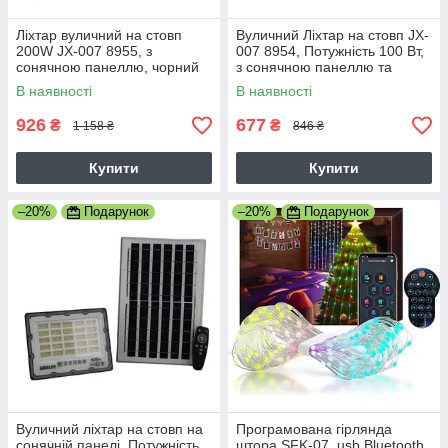
Ліхтар вуличний на стовп
Вуличний Ліхтар на стовп JX-
200W JX-007 8955, з
007 8954, Потужність 100 Вт,
сонячною панеллю, чорний
з сонячною панеллю та
(8955 JX 007 200W)
пультом (8954 JX 007 100W)
В наявності
В наявності
926
677
₴
₴
1 158 ₴
846 ₴
Купити
Купити
–20%
Подарунок
–20%
Подарунок
Вуличний ліхтар на стовп на
Програмована гірлянда
сонячній панелі, Потужність
штора SFK-07, usb Bluetooth