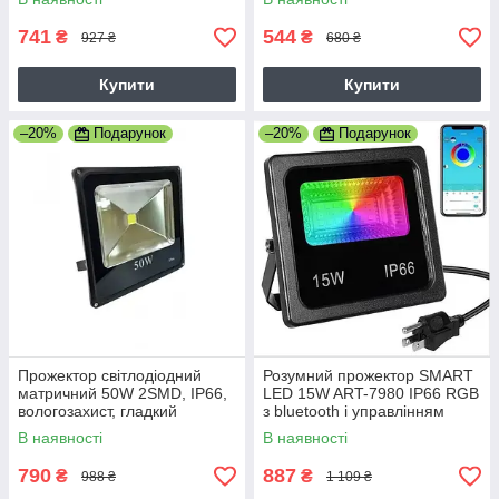
741
544
₴
₴
927 ₴
680 ₴
Купити
Купити
–20%
Подарунок
–20%
Подарунок
Прожектор світлодіодний
Розумний прожектор SMART
матричний 50W 2SMD, IP66,
LED 15W ART-7980 IP66 RGB
вологозахист, гладкий
з bluetooth і управлінням
рефлектор-8
через додаток
В наявності
В наявності
790
887
₴
₴
988 ₴
1 109 ₴