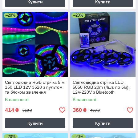
Купити
Купити
–20%
–20%
Світлодіодна RGB стрічка 5 м
Світлодіодна стрічка LED
150 LED 12V 3528 з пультом
5050 RGB 20m (4шт. по 5м),
та блоком живлення
12V-220V з Bluetooth
Багатокольорова LED стрічка
контролером та пультом
В наявності
В наявності
самоклеюча IP20
дистанційного керування
414
360
₴
₴
518 ₴
450 ₴
Купити
Купити
–20%
–20%