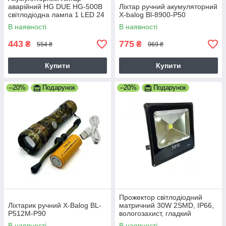
аварійний HG DUE HG-500B
Ліхтар ручний акумуляторний
світлодіодна лампа 1 LED 24
X-balog Bl-8900-P50
SMD із заряджанням від
В наявності
В наявності
мережі
443
775
₴
₴
554 ₴
969 ₴
Купити
Купити
–20%
Подарунок
–20%
Подарунок
Прожектор світлодіодний
Ліхтарик ручний X-Balog BL-
матричний 30W 2SMD, IP66,
P512M-P90
вологозахист, гладкий
рефлектор-8
В наявності
В наявності