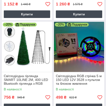
1 152
1 260
₴
₴
1 440 ₴
1 575 ₴
Купити
Купити
–20%
Подарунок
–20%
Подарунок
Світлодіодна гірлянда
Світлодіодна RGB стрічка 5 м
SMART 10LINE 2M, 400 LED
150 LED 12V 3528 з пультом
Bluetooth гірлянда з RGB
та блоком живлення
світінням Новорічна ялинка
Багатокольорова LED стрічка
В наявності
В наявності
самоклеюча IP65
756
498
₴
₴
945 ₴
622 ₴