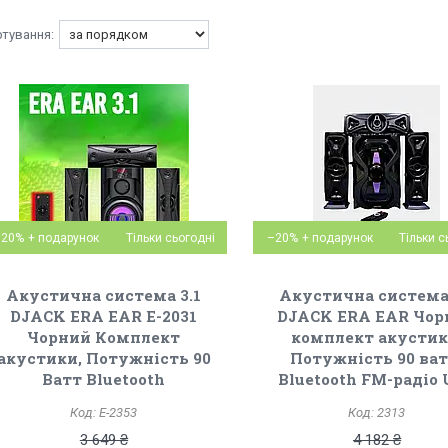
–20%
Тільки сьогодні
–20%
Тільки с
Акустична система 3.1
Акустична система 
DJACK ERA EAR E-2031
DJACK ERA EAR Чор
Чорний Комплект
комплект акустик
акустики, Потужність 90
Потужність 90 ват
Ватт Bluetooth
Bluetooth FM-радіо
E-2353
2313
3 649 ₴
4 182 ₴