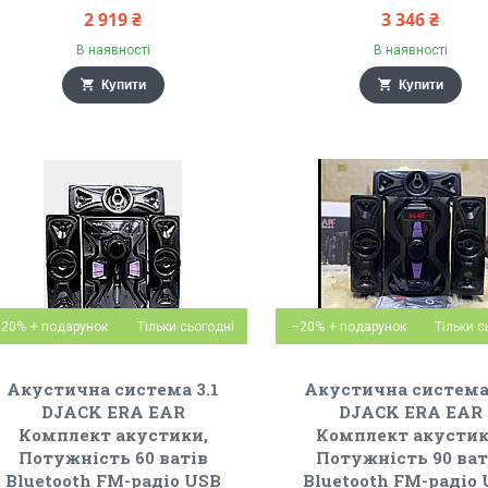
2 919 ₴
3 346 ₴
В наявності
В наявності
Купити
Купити
–20%
Тільки сьогодні
–20%
Тільки с
Акустична система 3.1
Акустична система 
DJACK ERA EAR
DJACK ERA EAR
Комплект акустики,
Комплект акустик
Потужність 60 ватів
Потужність 90 ват
Bluetooth FM-радіо USB
Bluetooth FM-радіо