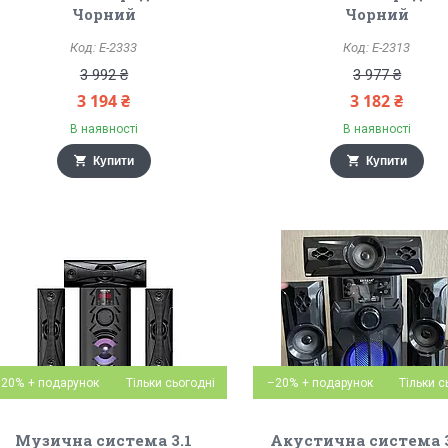
Чорний
Чорний
E-2333
E-2313
3 992 ₴
3 977 ₴
3 194 ₴
3 182 ₴
В наявності
В наявності
Купити
Купити
–20%
Тільки сьогодні
–20%
Тільки с
Музична система 3.1
Акустична система 3.