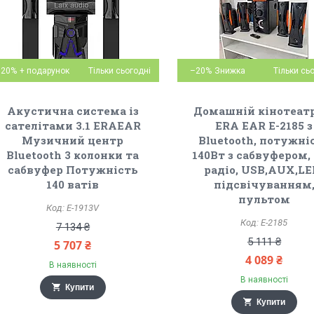
–20%
Тільки сьогодні
–20%
Тільки сь
Акустична система із
Домашній кінотеатр
сателітами 3.1 ERAEAR
ERA EAR E-2185 з
Музичний центр
Bluetooth, потужні
Bluetooth 3 колонки та
140Вт з сабвуфером,
сабвуфер Потужність
радіо, USB,AUX,LE
140 ватів
підсвічуванням
пультом
E-1913V
E-2185
7 134 ₴
5 111 ₴
5 707 ₴
4 089 ₴
В наявності
В наявності
Купити
Купити