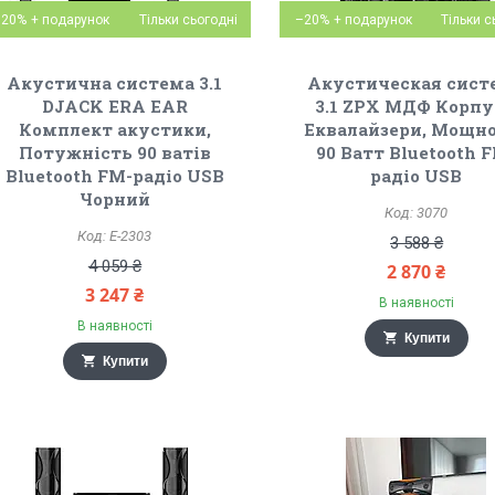
–20%
Тільки сьогодні
–20%
Тільки с
Акустична система 3.1
Акустическая сист
DJACK ERA EAR
3.1 ZPX МДФ Корпу
Комплект акустики,
Еквалайзери, Мощн
Потужність 90 ватів
90 Ватт Bluetooth 
Bluetooth FM-радіо USB
радіо USB
Чорний
3070
E-2303
3 588 ₴
4 059 ₴
2 870 ₴
3 247 ₴
В наявності
В наявності
Купити
Купити