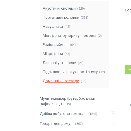
Акустичні системи
229
Портативні колонки
391
Навушники
42
Мегафони, рупори гучномовці
2
Радіоприймачі
64
Мікрофони
33
Лазерні установки
21
Підсилювачі потужності звуку
12
Домашні кінотеатри
15
Мультимейкер (Бутербродниці,
вафельниці)
9
Дрібна побутова техніка
1543
Товари для дому
367