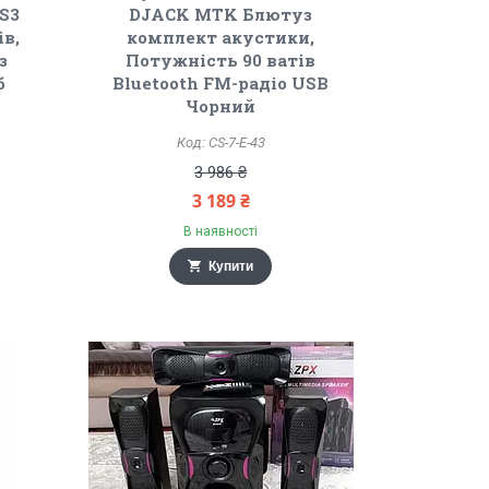
S3
DJACK MTK Блютуз
ів,
комплект акустики,
з
Потужність 90 ватів
б
Bluetooth FM-радіо USB
Чорний
CS-7-E-43
3 986 ₴
3 189 ₴
В наявності
Купити