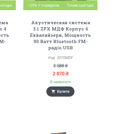
ьогодні
–20%
Тільки сьогодні
ема
Акустическая система
с 4
3.1 ZPX МДФ Корпус 4
ость
Еквалайзери, Мощность
FM-
90 Ватт Bluetooth FM-
радіо USB
3070MDF
3 588 ₴
2 870 ₴
В наявності
Купити