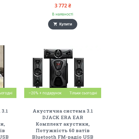
3 772 ₴
В наявності
Купити
ьогодні
–20%
Тільки сьогодні
3.1
Акустична система 3.1
DJACK ERA EAR
и,
Комплект акустики,
ів
Потужність 60 ватів
 USB
Bluetooth FM-радіо USB