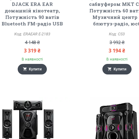
DJACK ERA EAR
сабвуфером MKT C
домашній кінотеатр,
Потужність 60 ват
Потужність 90 ватів
Музичний центр 
Bluetooth FM-радіо USB
блютуз-радіо, юс
ERAEAR E-2183
CS3
4 148 ₴
3 992 ₴
3 319 ₴
3 194 ₴
В наявності
В наявності
Купити
Купити