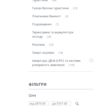
туристичні
34
Газові балони туристичні
15
Лічильники банкнот
5
Подовжувачі
7
Термосумки та акумулятори
холоду
22
Рюкзаки
10
Смарт-окуляри
18
Інвертори, ДБЖ (UPS) та системи
резервного живлення
199
ФІЛЬТРИ
Ціна