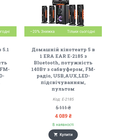
огодні
–20%
Тільки сьогодні
 5.1
Домашній кінотеатр 5 в
1 ERA EAR E-2185 з
сть
Bluetooth, потужність
 FM-
140Вт з сабвуфером, FM-
D-
радіо, USB,AUX,LED-
,
підсвічуванням,
пультом
E-2185
5 111 ₴
4 089 ₴
В наявності
Купити