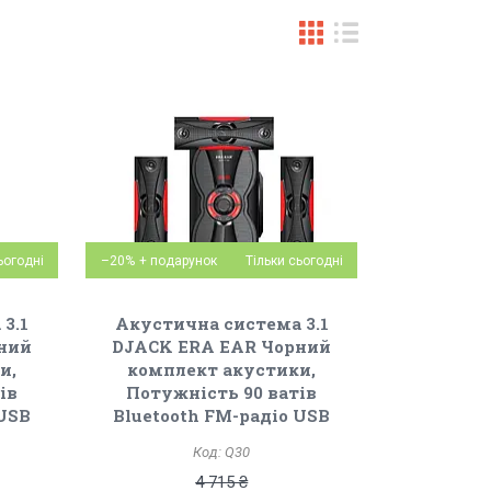
ьогодні
–20%
Тільки сьогодні
3.1
Акустична система 3.1
ний
DJACK ERA EAR Чорний
и,
комплект акустики,
ів
Потужність 90 ватів
 USB
Bluetooth FM-радіо USB
Q30
4 715 ₴