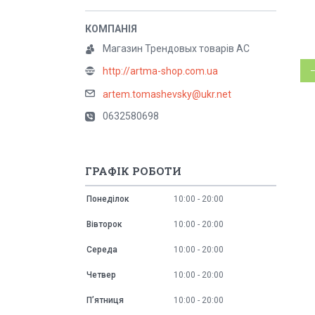
Магазин Трендовых товарів АС
http://artma-shop.com.ua
artem.tomashevsky@ukr.net
0632580698
ГРАФІК РОБОТИ
Понеділок
10:00
20:00
Вівторок
10:00
20:00
Середа
10:00
20:00
Четвер
10:00
20:00
Пʼятниця
10:00
20:00