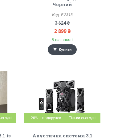
Чорний
E-2313
3 624 ₴
2 899 ₴
В наявності
Купити
ьогодні
–20%
Тільки сьогодні
1 із
Акустична система 3.1