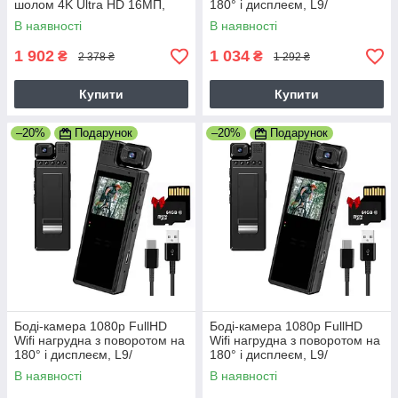
шолом 4K Ultra HD 16МП,
180° і дисплеєм, L9/
пульт ДУ, карта пам'яті
Мінікамера/ Міні відеокамера
В наявності
В наявності
1 902
1 034
₴
₴
2 378 ₴
1 292 ₴
Купити
Купити
–20%
Подарунок
–20%
Подарунок
Боді-камера 1080p FullHD
Боді-камера 1080p FullHD
Wifi нагрудна з поворотом на
Wifi нагрудна з поворотом на
180° і дисплеєм, L9/
180° і дисплеєм, L9/
Мінікамера/ Міні відеокамера
Мінікамера/ Міні відеокамера
В наявності
В наявності