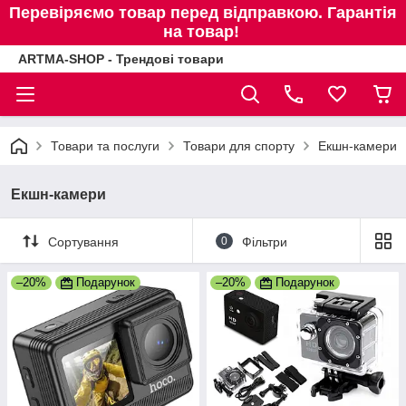
Перевіряємо товар перед відправкою. Гарантія
на товар!
ARTMA-SHOP - Трендові товари
Товари та послуги
Товари для спорту
Екшн-камери
Екшн-камери
Сортування
0
Фільтри
–20%
Подарунок
–20%
Подарунок