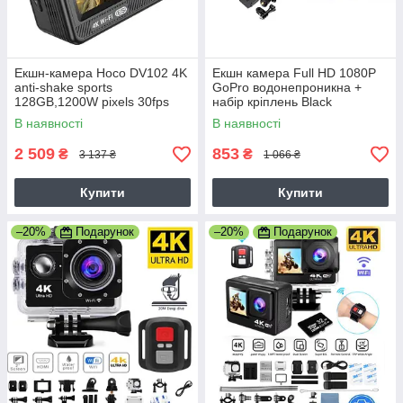
Екшн-камера Hoco DV102 4K
Екшн камера Full HD 1080P
anti-shake sports
GoPro водонепроникна +
128GB,1200W pixels 30fps
набір кріплень Black
В наявності
В наявності
2 509
853
₴
₴
3 137 ₴
1 066 ₴
Купити
Купити
–20%
Подарунок
–20%
Подарунок