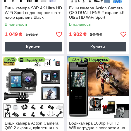
Екшн камера S3R 4K Ultra HD
Екшн камера Action Camera
WiFi Sport водонепроникна +
Q80 DUAL LENS 2 екрани 4K
набір кріплень Black
Ultra HD WiFi Sport
водонепроникна + набір
В наявності
В наявності
кріплень
1 049
1 902
₴
₴
1 311 ₴
2 378 ₴
Купити
Купити
–20%
Подарунок
–20%
Подарунок
Екшн камера Action Camera
Боді-камера 1080p FullHD
Q60 2 екрани, кріплення на
Wifi нагрудна з поворотом на