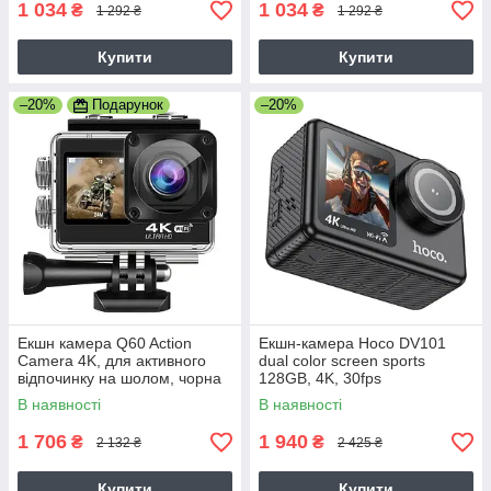
1 034
1 034
₴
₴
1 292 ₴
1 292 ₴
Купити
Купити
–20%
Подарунок
–20%
Екшн камера Q60 Action
Екшн-камера Hoco DV101
Camera 4K, для активного
dual color screen sports
відпочинку на шолом, чорна
128GB, 4K, 30fps
В наявності
В наявності
1 706
1 940
₴
₴
2 132 ₴
2 425 ₴
Купити
Купити