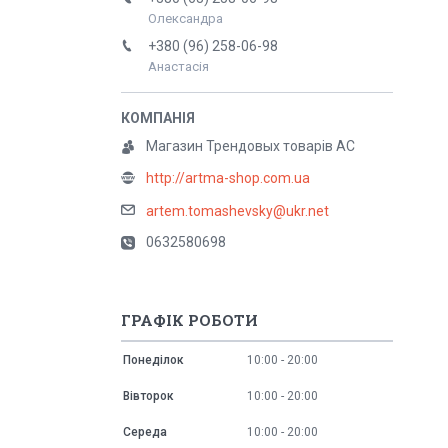
Олександра
+380 (96) 258-06-98
Анастасія
Магазин Трендовых товарів АС
http://artma-shop.com.ua
artem.tomashevsky@ukr.net
0632580698
ГРАФІК РОБОТИ
Понеділок
10:00
20:00
Вівторок
10:00
20:00
Середа
10:00
20:00