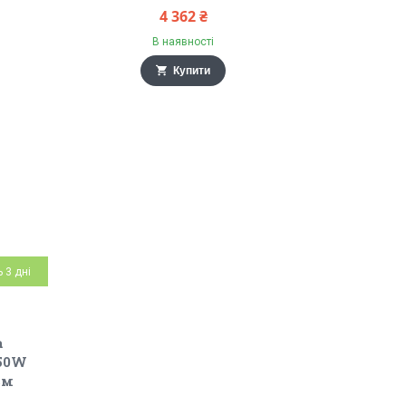
4 362 ₴
В наявності
Купити
 3 дні
а
450W
см