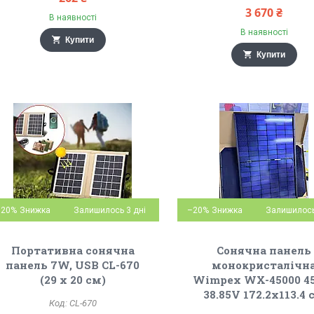
3 670 ₴
В наявності
В наявності
Купити
Купити
–20%
Залишилось 3 дні
–20%
Залишилось
Портативна сонячна
Сонячна панель
панель 7W, USB CL-670
монокристалічн
(29 х 20 см)
Wimpex WX-45000 
38.85V 172.2х113.4 
CL-670