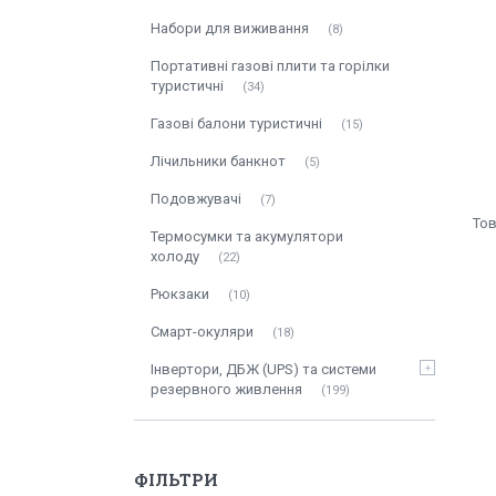
Набори для виживання
8
Портативні газові плити та горілки
туристичні
34
Газові балони туристичні
15
Лічильники банкнот
5
Подовжувачі
7
Термосумки та акумулятори
холоду
22
Рюкзаки
10
Смарт-окуляри
18
Інвертори, ДБЖ (UPS) та системи
резервного живлення
199
ФІЛЬТРИ