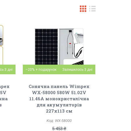
ь 3 дні
–20%
Залишилось 3 дні
mpex
Сонячна панель Wimpex
85V
WX-58000 580W 51.02V
чна
11.46A монокристалічна
в
для акумуляторів
227х113 см
WX-58000
5 453 ₴