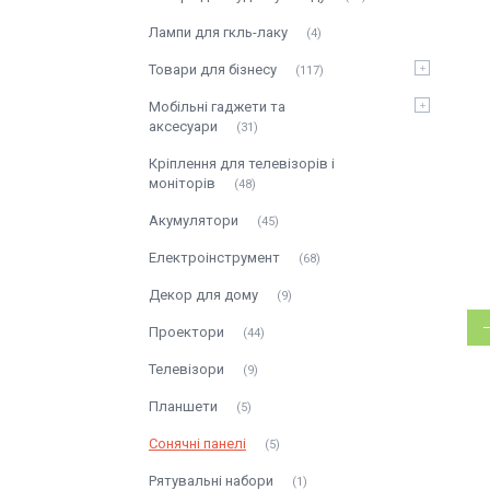
Лампи для гкль-лаку
4
Товари для бізнесу
117
Мобільні гаджети та
аксесуари
31
Кріплення для телевізорів і
моніторів
48
Акумулятори
45
Електроінструмент
68
Декор для дому
9
Проектори
44
Телевізори
9
Планшети
5
Сонячні панелі
5
Рятувальні набори
1