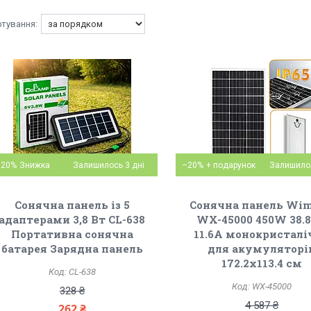
–20%
Залишилось 3 дні
–20%
Залишилос
Сонячна панель із 5
Сонячна панель Wi
адаптерами 3,8 Вт CL-638
WX-45000 450W 38.
Портативна сонячна
11.6A монокристалі
батарея Зарядна панель
для акумуляторі
172.2х113.4 см
CL-638
WX-45000
328 ₴
4 587 ₴
262 ₴