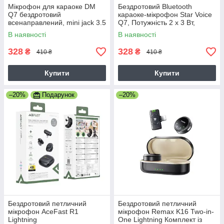
Мікрофон для караоке DM
Бездротовий Bluetooth
Q7 бездротовий
караоке-мікрофон Star Voice
всенаправлений, mini jack 3.5
Q7, Потужність 2 х 3 Вт,
мм, золотий
золотий
В наявності
В наявності
328
328
₴
₴
410 ₴
410 ₴
Купити
Купити
–20%
Подарунок
–20%
Бездротовий петличний
Бездротовий петличний
мікрофон AceFast R1
мікрофон Remax K16 Two-in-
Lightning
One Lightning Комплект із