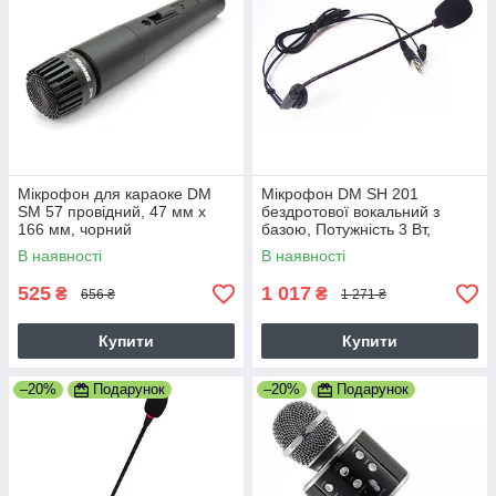
Мікрофон для караоке DM
Мікрофон DM SH 201
SM 57 провідний, 47 мм х
бездротової вокальний з
166 мм, чорний
базою, Потужність 3 Вт,
чорний
В наявності
В наявності
525
1 017
₴
₴
656 ₴
1 271 ₴
Купити
Купити
–20%
Подарунок
–20%
Подарунок