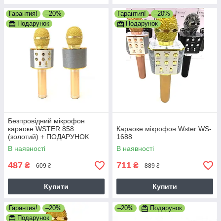
Гарантия!
–20%
Гарантия!
–20%
Подарунок
Подарунок
Безпровідний мікрофон
караоке WSTER 858
Караоке мікрофон Wster WS-
(золотий) + ПОДАРУНОК
1688
В наявності
В наявності
487
711
₴
₴
609 ₴
889 ₴
Купити
Купити
Гарантия!
–20%
–20%
Подарунок
Подарунок