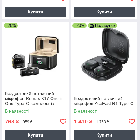
Купити
Купити
–20%
–20%
Подарунок
Бездротовий петличний
мікрофон Remax K17 One-in-
Бездротовий петличний
One Type-C Комплект із
мікрофон AceFast R1 Type-C
зарядним кейсом
В наявності
В наявності
768
1 410
₴
₴
959 ₴
1 763 ₴
Купити
Купити