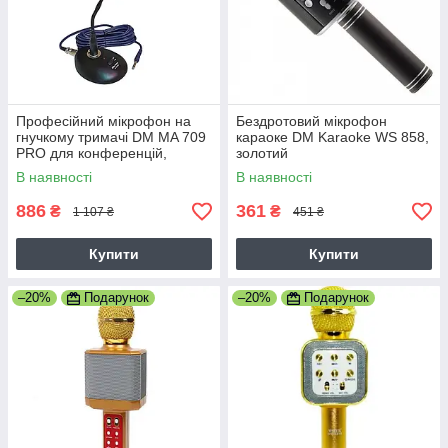
Професійний мікрофон на
Бездротовий мікрофон
гнучкому тримачі DM MA 709
караоке DM Karaoke WS 858,
PRO для конференцій,
золотий
вбудований вимикач, чорний
В наявності
В наявності
886
361
₴
₴
1 107 ₴
451 ₴
Купити
Купити
–20%
Подарунок
–20%
Подарунок