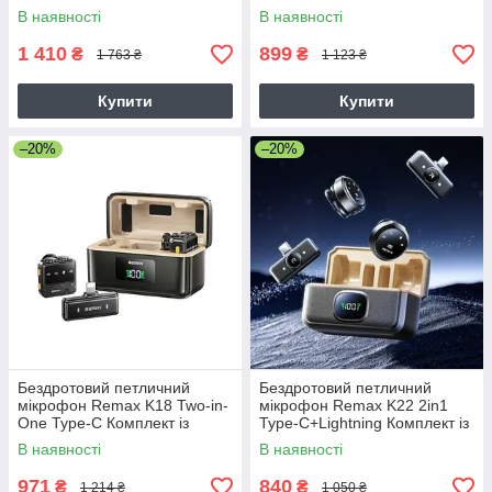
зарядним кейсом
В наявності
В наявності
1 410
899
₴
₴
1 763 ₴
1 123 ₴
Купити
Купити
–20%
–20%
Бездротовий петличний
Бездротовий петличний
мікрофон Remax K18 Two-in-
мікрофон Remax K22 2in1
One Type-C Комплект із
Type-C+Lightning Комплект із
зарядним кейсом
зарядним кейсом
В наявності
В наявності
971
840
₴
₴
1 214 ₴
1 050 ₴