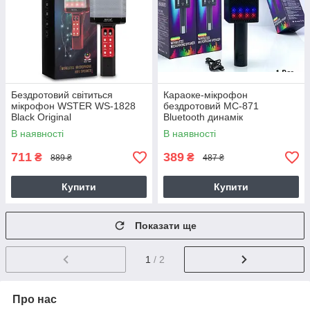
Бездротовий світиться
Караоке-мікрофон
мікрофон WSTER WS-1828
бездротовий MC-871
Black Original
Bluetooth динамік
шумозаглушення для співу
В наявності
В наявності
вечірок
711
389
₴
₴
889 ₴
487 ₴
Купити
Купити
Показати ще
1
/ 2
Про нас