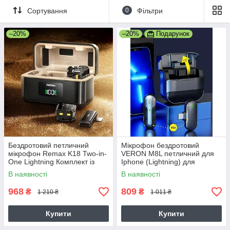
Сортування
0
Фільтри
–20%
–20%
Подарунок
Бездротовий петличний
Мікрофон бездротовий
мікрофон Remax K18 Two-in-
VERON M8L петличний для
One Lightning Комплект із
Iphone (Lightning) для
зарядним кейсом
інтерв'ю для блогерів
В наявності
В наявності
Plug&Play
968
809
₴
₴
1 210 ₴
1 011 ₴
Купити
Купити