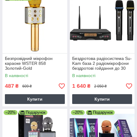
Безпровідний мікрофон
Бездротова радіосистема Su-
караоке WSTER 858
Kam база 2 радіомікрофони
Золотий-Gold
бездротові гойдання до 30
метрів стереозвуку Black
В наявності
В наявності
487
1 640
₴
₴
609 ₴
2 050 ₴
Купити
Купити
–20%
Подарунок
–20%
Подарунок