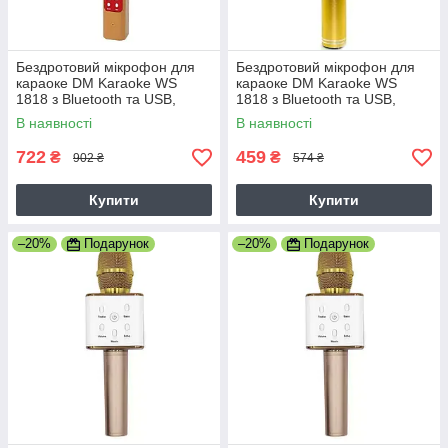
Бездротовий мікрофон для
Бездротовий мікрофон для
караоке DM Karaoke WS
караоке DM Karaoke WS
1818 з Bluetooth та USB,
1818 з Bluetooth та USB,
золотий
рожевий
В наявності
В наявності
722
459
₴
₴
902 ₴
574 ₴
Купити
Купити
–20%
Подарунок
–20%
Подарунок