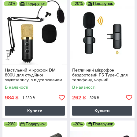
–20%
Подарунок
–20%
Подарунок
Настільний мікрофон DM
Петличний мікрофон
800U для студійної
бездротовий F5 Type-C для
звукозапису, з підсилювачем
телефону, чорний
голосу, чорний
В наявності
В наявності
984
262
₴
₴
1 230 ₴
328 ₴
Купити
Купити
–20%
Подарунок
–20%
Подарунок