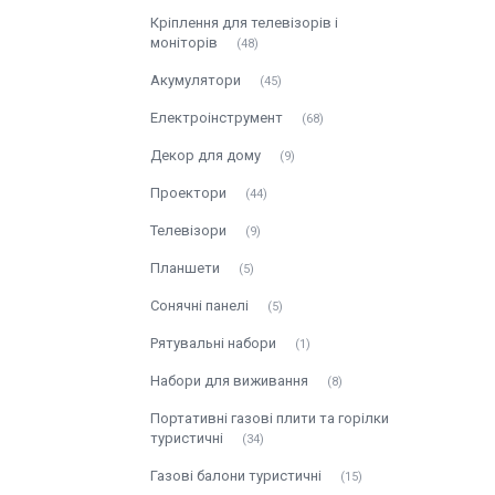
Кріплення для телевізорів і
моніторів
48
Акумулятори
45
Електроінструмент
68
Декор для дому
9
Проектори
44
Телевізори
9
Планшети
5
Сонячні панелі
5
Рятувальні набори
1
Набори для виживання
8
Портативні газові плити та горілки
туристичні
34
Газові балони туристичні
15