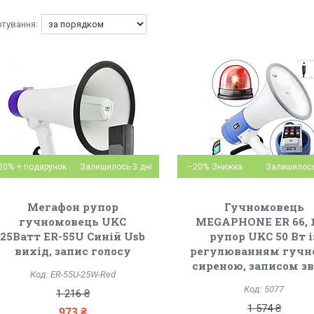
20%
Залишилось 3 дні
–20%
Залишилось
Мегафон рупор
Гучномовець
гучномовець UKC
MEGAPHONE ER 66, 1
25Ватт ER-55U Синій Usb
рупор UKC 50 Вт і
вихід, запис голосу
регулюванням гучно
сиреною, записом з
ER-55U-25W-Red
5077
1 216 ₴
1 574 ₴
973 ₴