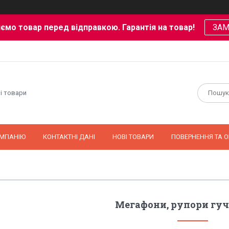
ємо товар перед відправкою. Гарантія на товар!
ЗА
і товари
ОМПАНІЮ
КОНТАКТНІ ДАНІ
НОВІ ТОВАРИ
ПОВЕРНЕННЯ ТА О
Мегафони, рупори гу