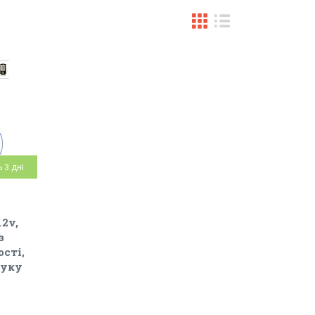
 3 дні
2v,
з
сті,
вуку