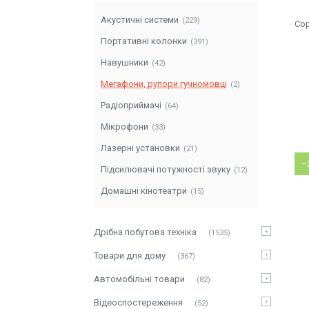
Акустичні системи
229
Портативні колонки
391
Навушники
42
Мегафони, рупори гучномовці
2
Радіоприймачі
64
Мікрофони
33
Лазерні установки
21
–
Підсилювачі потужності звуку
12
Домашні кінотеатри
15
Дрібна побутова техніка
1535
Товари для дому
367
Автомобільні товари
82
Відеоспостереження
52