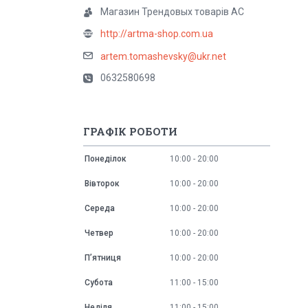
Магазин Трендовых товарів АС
http://artma-shop.com.ua
artem.tomashevsky@ukr.net
0632580698
ГРАФІК РОБОТИ
Понеділок
10:00
20:00
Вівторок
10:00
20:00
Середа
10:00
20:00
Четвер
10:00
20:00
Пʼятниця
10:00
20:00
Субота
11:00
15:00
Неділя
11:00
15:00