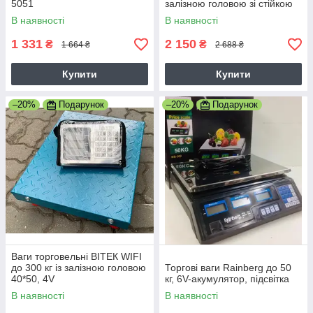
5051
залізною головою зі стійкою
посилена платформа 40*50,
В наявності
В наявності
6V
1 331
2 150
₴
₴
1 664 ₴
2 688 ₴
Купити
Купити
–20%
Подарунок
–20%
Подарунок
Ваги торговельні ВІТЕК WIFI
до 300 кг із залізною головою
Торгові ваги Rainberg до 50
40*50, 4V
кг, 6V-акумулятор, підсвітка
В наявності
В наявності