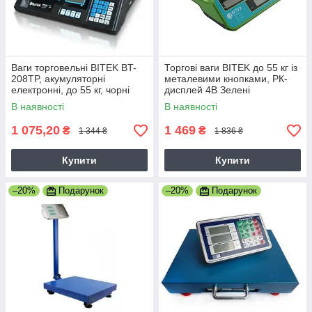
Ваги торговельні BITEK BT-
Торгові ваги BITEK до 55 кг із
208TP, акумуляторні
металевими кнопками, РК-
електронні, до 55 кг, чорні
дисплей 4В Зелені
(BT 208TP 6940 9423)
В наявності
В наявності
1 075,20
1 469
₴
₴
1 344 ₴
1 836 ₴
Купити
Купити
–20%
Подарунок
–20%
Подарунок