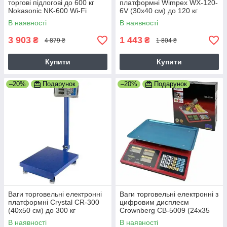
торгові підлогові до 600 кг
платформні Wimpex WX-120-
Nokasonic NK-600 Wi-Fi
6V (30x40 см) до 120 кг
500х600 мм
В наявності
В наявності
3 903
1 443
₴
₴
4 879 ₴
1 804 ₴
Купити
Купити
–20%
Подарунок
–20%
Подарунок
Ваги торговельні електронні
Ваги торговельні електронні з
платформні Crystal CR-300
цифровим дисплеєм
(40x50 см) до 300 кг
Crownberg CB-5009 (24х35
см) до 50 кг
В наявності
В наявності