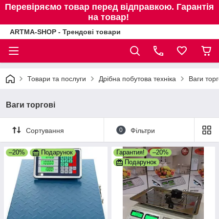
Перевіряємо товар перед відправкою. Гарантія
на товар!
ARTMA-SHOP - Трендові товари
Товари та послуги
Дрібна побутова техніка
Ваги торг
Ваги торгові
Сортування
0
Фільтри
–20%
Подарунок
Гарантия!
–20%
Подарунок