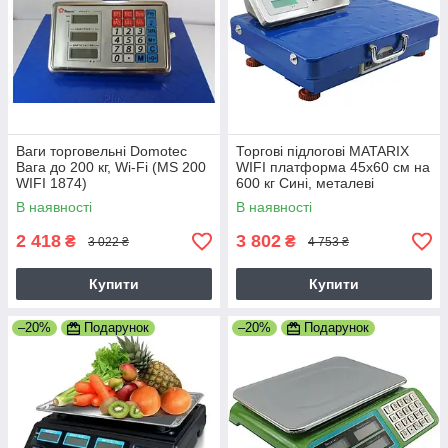
Ваги торговельні Domotec
Торгові підлогові MATARIX
Вага до 200 кг, Wi-Fi (MS 200
WIFI платформа 45x60 см на
WIFI 1874)
600 кг Сині, металеві
посилені
В наявності
В наявності
2 418
3 802
₴
₴
3 022 ₴
4 753 ₴
Купити
Купити
–20%
Подарунок
–20%
Подарунок