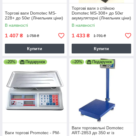
Торгові ваги з стійкою
Торгові ваги Domotec MS-
Domotec MS-308+ до 50кг
228+ до 50кг (Лічильник ціни)
акумуляторні (Лічильник ціни)
В наявності
В наявності
1 407
1 433
₴
₴
1 758 ₴
1 791 ₴
Купити
Купити
–20%
Подарунок
–20%
Подарунок
Ваги торговельні Domotec
Ваги торгові Promotec - PM-
ART-2853 до 350 кг із