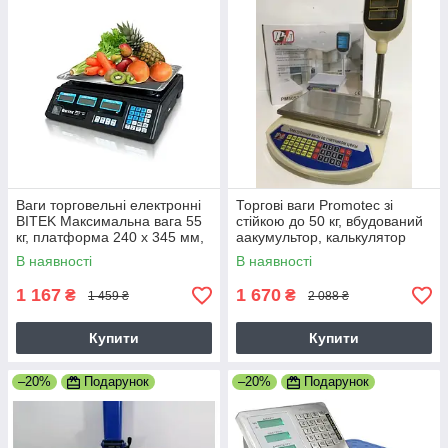
Ваги торговельні електронні
Торгові ваги Promotec зі
BITEK Максимальна вага 55
стійкою до 50 кг, вбудований
кг, платформа 240 x 345 мм,
аакумультор, калькулятор
чорні (BT-208TP 6940)
підрахунок цін
В наявності
В наявності
1 167
1 670
₴
₴
1 459 ₴
2 088 ₴
Купити
Купити
–20%
Подарунок
–20%
Подарунок