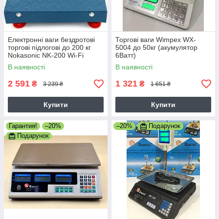
Електронні ваги бездротові
Торгові ваги Wimpex WX-
торгові підлогові до 200 кг
5004 до 50кг (акумулятор
Nokasonic NK-200 Wi-Fi
6Ватт)
320х420 мм
В наявності
В наявності
2 591
1 321
₴
₴
3 239 ₴
1 651 ₴
Купити
Купити
Гарантия!
–20%
–20%
Подарунок
Подарунок