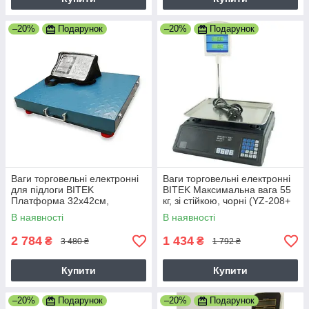
–20%
Подарунок
–20%
Подарунок
Ваги торговельні електронні
Ваги торговельні електронні
для підлоги BITEK
BITEK Максимальна вага 55
Платформа 32х42см,
кг, зі стійкою, чорні (YZ-208+
максимальна вага 200 кг, сині
9419)
В наявності
В наявності
(TCS-R2-200 7499)
2 784
1 434
₴
₴
3 480 ₴
1 792 ₴
Купити
Купити
–20%
Подарунок
–20%
Подарунок