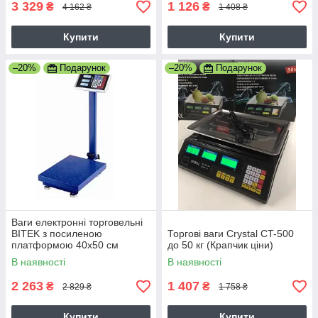
3 329
1 126
₴
₴
4 162 ₴
1 408 ₴
Купити
Купити
–20%
Подарунок
–20%
Подарунок
Ваги електронні торговельні
BITEK з посиленою
Торгові ваги Crystal CT-500
платформою 40х50 см
до 50 кг (Крапчик ціни)
вологозахист, 45х60 см YZ-
В наявності
В наявності
909-G5-300KG
2 263
1 407
₴
₴
2 829 ₴
1 758 ₴
Купити
Купити