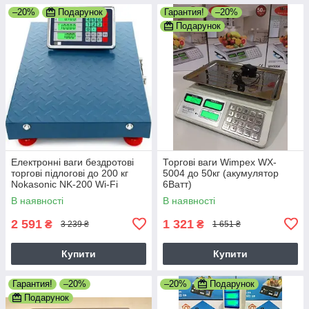
–20%
Подарунок
Гарантия!
–20%
Подарунок
Електронні ваги бездротові
Торгові ваги Wimpex WX-
торгові підлогові до 200 кг
5004 до 50кг (акумулятор
Nokasonic NK-200 Wi-Fi
6Ватт)
320х420 мм
В наявності
В наявності
2 591
1 321
₴
₴
3 239 ₴
1 651 ₴
Купити
Купити
Гарантия!
–20%
–20%
Подарунок
Подарунок