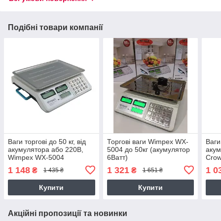
Подібні товари компанії
Ваги торгові до 50 кг, від
Торгові ваги Wimpex WX-
Ваги 
акумулятора або 220В,
5004 до 50кг (акумулятор
акум
Wimpex WX-5004
6Ватт)
Crow
Настільні ваги електронні
Наст
1 148
1 321
1 0
₴
₴
1 435 ₴
1 651 ₴
25х35 см
Купити
Купити
Акційні пропозиції та новинки