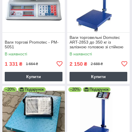
Ваги торговельні Domotec
Ваги торгові Promotec - PM-
ART-2853 до 350 кг із
5051
залізною головою зі стійкою
посилена платформа 40*50,
В наявності
В наявності
6V
1 331
2 150
₴
₴
1 664 ₴
2 688 ₴
Купити
Купити
–20%
Подарунок
–20%
Подарунок