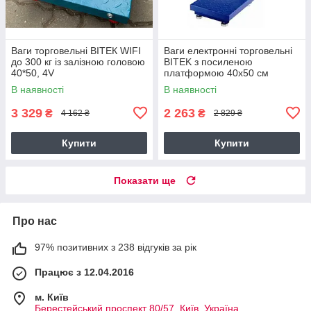
Ваги торговельні ВІТЕК WIFI
Ваги електронні торговельні
до 300 кг із залізною головою
BITEK з посиленою
40*50, 4V
платформою 40х50 см
вологозахист, 45х60 см YZ-
В наявності
В наявності
909-G5-300KG
3 329
2 263
₴
₴
4 162 ₴
2 829 ₴
Купити
Купити
Показати ще
Про нас
97% позитивних з 238 відгуків за рік
Працює з 12.04.2016
м. Київ
Берестейський проспект 80/57, Київ, Україна