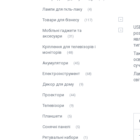
Лампи для гкль-лаку
4
Товари для бізнесу
117
US
Мобільні гаджети та
роз
аксесуари
31
яв
тип
Кріплення для телевізорів і
моніторів
48
Та
осв
Акумулятори
45
суч
Електроінструмент
Ла
68
сві
Декор для дому
9
Проектори
44
Телевізори
9
Планшети
5
Сонячні панелі
5
Рятувальні набори
1