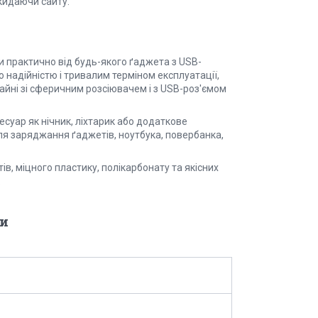
кидаючи сайту.
 практично від будь-якого ґаджета з USB-
 надійністю і тривалим терміном експлуатації,
айні зі сферичним розсіювачем і з USB-роз'ємом
суар як нічник, ліхтарик або додаткове
ля заряджання ґаджетів, ноутбука, повербанка,
, міцного пластику, полікарбонату та якісних
.
и