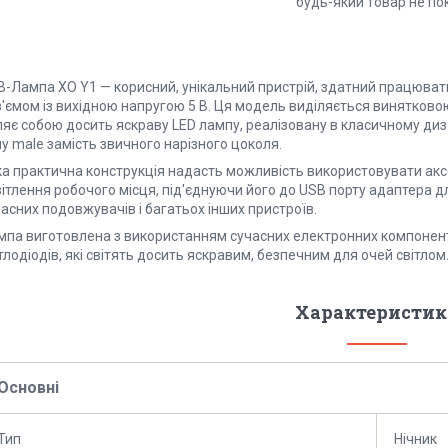
будь-який товар не по
B-Лампа XO Y1 — корисний, унікальний пристрій, здатний працювати
'ємом із вихідною напругою 5 В. Ця модель виділяється винятковою
ляє собою досить яскраву LED лампу, реалізовану в класичному диз
у male замість звичного нарізного цоколя.
ка практична конструкція надасть можливість використовувати аксе
ітлення робочого місця, під'єднуючи його до USB порту адаптера д
асних подовжувачів і багатьох інших пристроїв.
мпа виготовлена з використанням сучасних електронних компонентів
тлодіодів, які світять досить яскравим, безпечним для очей світлом
Характеристик
Основні
Тип
Нічник