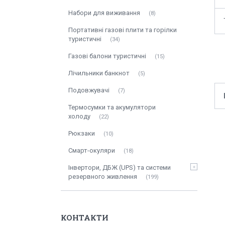
Набори для виживання
8
Портативні газові плити та горілки
туристичні
34
Газові балони туристичні
15
Лічильники банкнот
5
Подовжувачі
7
Термосумки та акумулятори
холоду
22
Рюкзаки
10
Смарт-окуляри
18
Інвертори, ДБЖ (UPS) та системи
резервного живлення
199
КОНТАКТИ