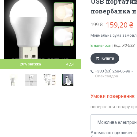
USB портати
повербанка 
159,20 ₴
199 ₴
Мінімальна сума замовле
В наявності
Код:
XO-USB
Купити
–20%
4 дні
+380 (63) 258-06-98
Олександра
повернення товару пр
У компанії підключені 