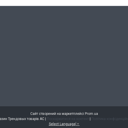
Сайт створений на маркетплейсі
Prom.ua
Магазин Трендовых товарів АС |
Поскаржитися на контент
|
Політика конфіденцій
Select Language
▼