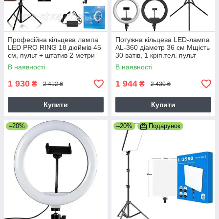
Професійна кільцева лампа
Потужна кільцева LED-лампа
LED PRO RING 18 дюймів 45
AL-360 діаметр 36 см Мщість
см, пульт + штатив 2 метри
30 ватів, 1 кріп.тел. пульт
Потужність 55Ватт
керування, 3 світлових тони
В наявності
В наявності
1 930
1 944
₴
₴
2 412 ₴
2 430 ₴
Купити
Купити
–20%
–20%
Подарунок