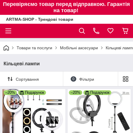
Перевіряємо товар перед відправкою. Гарантія
на товар!
ARTMA-SHOP - Трендові товари
Товари та послуги
Мобільні аксесуари
Кільцеві ламп
Кільцеві лампи
Сортування
0
Фільтри
–20%
Подарунок
–20%
Подарунок