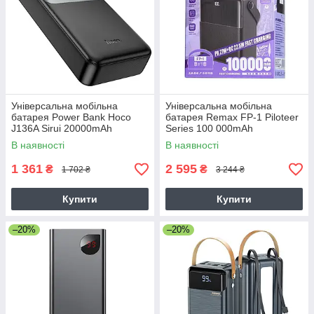
Універсальна мобільна
Універсальна мобільна
батарея Power Bank Hoco
батарея Remax FP-1 Piloteer
J136A Sirui 20000mAh
Series 100 000mAh
22.5W+PD20W Зовнішній
PD27W+QC22.5W Зовнішній
В наявності
В наявності
акумулятор
акумулятор
1 361
2 595
₴
₴
1 702 ₴
3 244 ₴
Купити
Купити
–20%
–20%