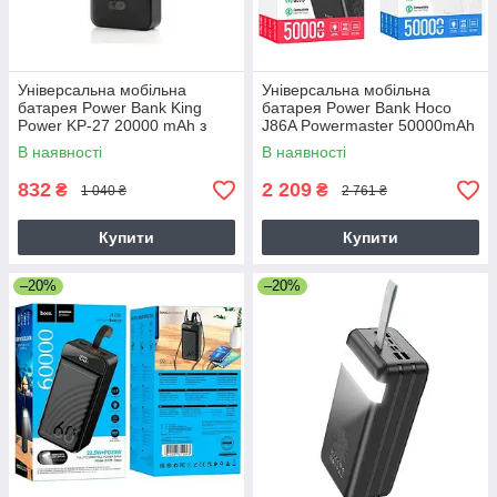
Універсальна мобільна
Універсальна мобільна
батарея Power Bank King
батарея Power Bank Hoco
Power KP-27 20000 mAh з
J86A Powermaster 50000mAh
швидкою зарядкою
PD20W+QC3.0 Зовнішній
В наявності
В наявності
акумулятор з ліхтариком
832
2 209
₴
₴
1 040 ₴
2 761 ₴
Купити
Купити
–20%
–20%