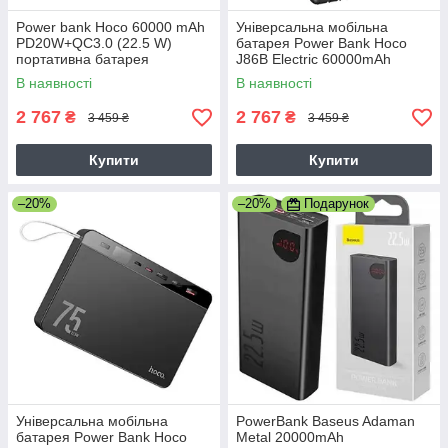
Power bank Hoco 60000 mAh
Універсальна мобільна
PD20W+QC3.0 (22.5 W)
батарея Power Bank Hoco
портативна батарея
J86B Electric 60000mAh
повербанк з ліхтариком
PD20W+22.5W Зовнішній
В наявності
В наявності
4xUSB Black
акумулятор з ліхтариком
2 767
2 767
₴
₴
3 459 ₴
3 459 ₴
Купити
Купити
–20%
–20%
Подарунок
Універсальна мобільна
PowerBank Baseus Adaman
батарея Power Bank Hoco
Metal 20000mAh