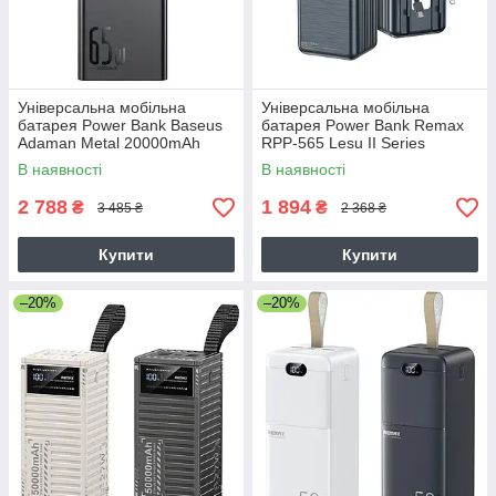
Універсальна мобільна
Універсальна мобільна
батарея Power Bank Baseus
батарея Power Bank Remax
Adaman Metal 20000mAh
RPP-565 Lesu II Series
65W Digital Display Зовнішній
60000mAh PD20W+QC22.5W
В наявності
В наявності
акумулятор
(with cable Type-C+Lightning)
2 788
1 894
₴
₴
3 485 ₴
2 368 ₴
Купити
Купити
–20%
–20%