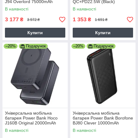
J94 Overlord 75000mAh
QC+PD22.5W (Black)
22.5W+PD20W Зовнішній
В наявності
В наявності
акумулятор
3 177
1 353
₴
₴
3 972 ₴
1 691 ₴
Купити
Купити
–20%
Подарунок
–20%
Подарунок
Універсальна мобільна
Універсальна мобільна
батарея Power Bank Hoco
батарея Power Bank Borofone
J160B Original 20000mAh
BJ80 Clever 10000mAh
PD20W+QC3.0 з
22.5W+PD20W
В наявності
В наявності
бездротовою зарядкою