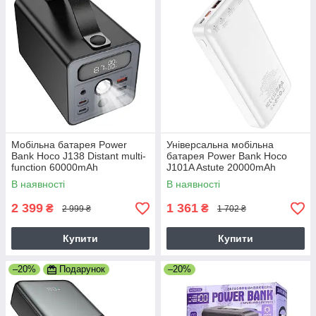
Мобільна батарея Power
Універсальна мобільна
Bank Hoco J138 Distant multi-
батарея Power Bank Hoco
function 60000mAh
J101A Astute 20000mAh
22.5W+PD20W+DC12V
PD20W+QC3.0 (22.5W)
В наявності
В наявності
Зовнішній акумулятор з
Зовнішній акумулятор
ліхтариком
2 399
1 361
₴
₴
2 999 ₴
1 702 ₴
Купити
Купити
–20%
Подарунок
–20%