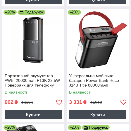
–20%
Подарунок
–20%
Портативний акумулятор
Універсальна мобільна
AWEI 20000mah P13K 22.5W
батарея Power Bank Hoco
Повербанк для телефону
J143 Title 80000mAh
Powerbank Зовнішній
22.5W+PD20W Зовнішній
В наявності
В наявності
акумулятор
акумулятор з ліхтариком
902
3 331
₴
₴
1 128 ₴
4 164 ₴
Купити
Купити
–20%
–20%
Подарунок