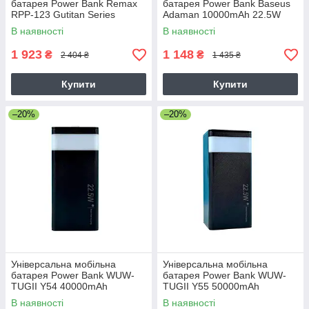
батарея Power Bank Remax
батарея Power Bank Baseus
RPP-123 Gutitan Series
Adaman 10000mAh 22.5W
60000mAh PD27W+QC22.5W
Digital Display
В наявності
В наявності
(з ліхтарем)
1 923
1 148
₴
₴
2 404 ₴
1 435 ₴
Купити
Купити
–20%
–20%
Універсальна мобільна
Універсальна мобільна
батарея Power Bank WUW-
батарея Power Bank WUW-
TUGII Y54 40000mAh
TUGII Y55 50000mAh
PD22.5W (з ліхтарем)
PD22.5W (з ліхтарем)
В наявності
В наявності