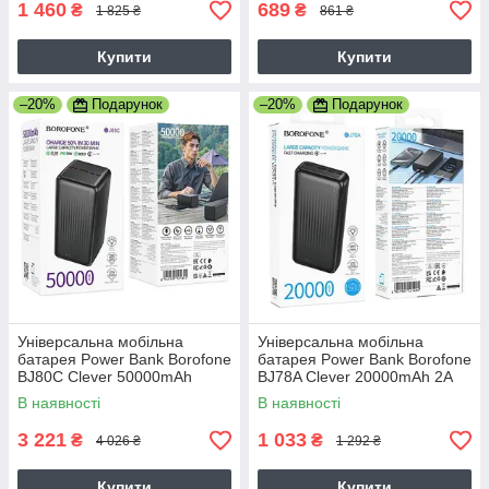
1 460
689
₴
₴
1 825 ₴
861 ₴
Купити
Купити
–20%
Подарунок
–20%
Подарунок
Універсальна мобільна
Універсальна мобільна
батарея Power Bank Borofone
батарея Power Bank Borofone
BJ80C Clever 50000mAh
BJ78A Clever 20000mAh 2A
22.5W+PD20W
В наявності
В наявності
3 221
1 033
₴
₴
4 026 ₴
1 292 ₴
Купити
Купити