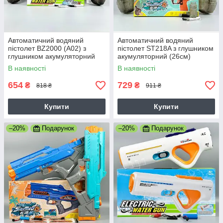
Автоматичний водяний
Автоматичний водяний
пістолет BZ2000 (A02) з
пістолет ST218A з глушником
глушником акумуляторний
акумуляторний (26см)
(32см)
В наявності
В наявності
654
729
₴
₴
818 ₴
911 ₴
Купити
Купити
–20%
Подарунок
–20%
Подарунок