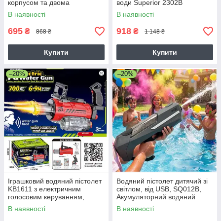
корпусом та двома
води Superior 2302B
магазинами
В наявності
В наявності
695
918
₴
₴
868 ₴
1 148 ₴
Купити
Купити
–20%
–20%
Іграшковий водяний пістолет
Водяний пістолет дитячий зі
KB1611 з електричним
світлом, від USB, SQ012B,
голосовим керуванням,
Акумуляторний водяний
двоствольним стволом і
бластер
В наявності
В наявності
розпилювачем полум'я