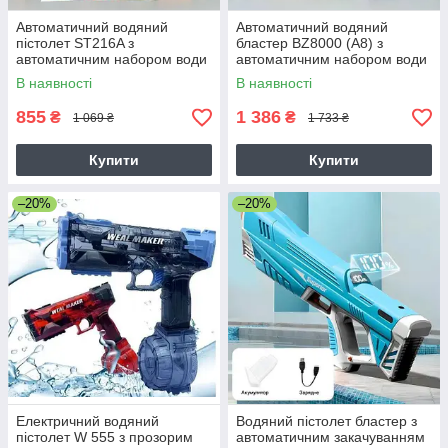
Автоматичний водяний
Автоматичний водяний
пістолет ST216A з
бластер BZ8000 (A8) з
автоматичним набором води
автоматичним набором води
акумуляторний (51см)
акумуляторний (46см)
В наявності
В наявності
855
1 386
₴
₴
1 069 ₴
1 733 ₴
Купити
Купити
–20%
–20%
Електричний водяний
Водяний пістолет бластер з
пістолет W 555 з прозорим
автоматичним закачуванням