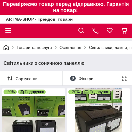
Перевіряємо товар перед відправкою. Гарантія
на товар!
ARTMA-SHOP - Трендові товари
Товари та послуги
Освітлення
Світильники, лампи, п
Світильники з сонячною панеллю
Сортування
0
Фільтри
–20%
Подарунок
–20%
Подарунок