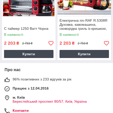
Електрична піч RAF R.5308R
Духовка, кавомашина,
C таймер 1250 Ватт Чорна
сковорідка гриль із кришкою,
таймер 1250 Ватт Червона
В наявності
В наявності
2 203
2 203
₴
₴
2 753 ₴
2 753 ₴
Купити
Купити
Про нас
96% позитивних з 233 відгуків за рік
Працює з 12.04.2016
м. Київ
Берестейський проспект 80/57, Київ, Україна
Контакти