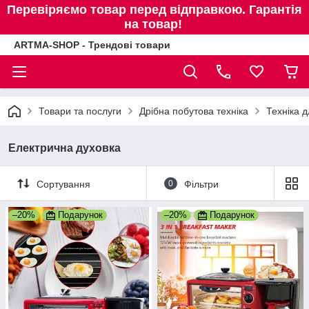
Перевіряємо товар перед відправкою. Гарантія
на товар!
ARTMA-SHOP - Трендові товари
Товари та послуги
Дрібна побутова техніка
Техніка д
Електрична духовка
Сортування
0
Фільтри
–20%
Подарунок
–20%
Подарунок