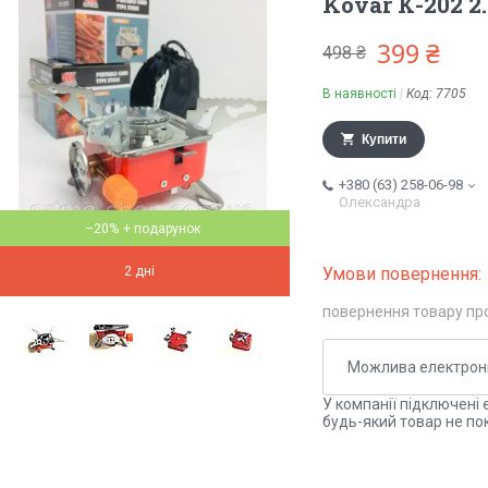
Kovar К-202 2
399 ₴
498 ₴
В наявності
Код:
7705
Купити
+380 (63) 258-06-98
Олександра
–20%
2 дні
повернення товару пр
У компанії підключені 
будь-який товар не по