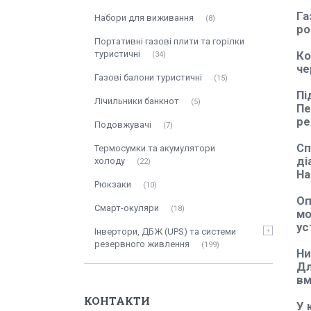
Га
Набори для виживання
8
ро
Портативні газові плити та горілки
туристичні
Ко
34
че
Газові балони туристичні
15
Пі
Лічильники банкнот
5
Пе
ре
Подовжувачі
7
Сп
Термосумки та акумулятори
ді
холоду
22
На
Рюкзаки
10
Оп
Смарт-окуляри
18
мо
ус
Інвертори, ДБЖ (UPS) та системи
резервного живлення
199
Ни
Дл
вм
КОНТАКТИ
У 