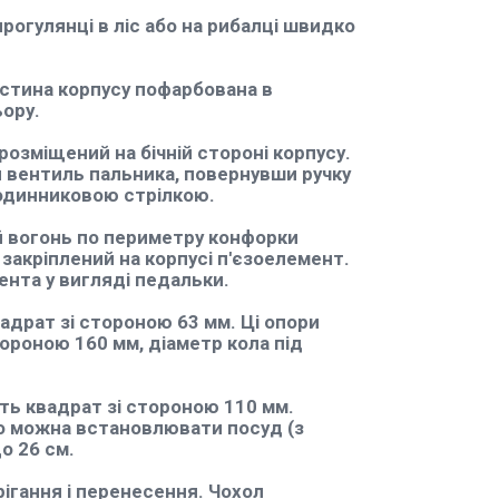
рогулянці в ліс або на рибалці швидко
астина корпусу пофарбована в
ьору.
розміщений на бічній стороні корпусу.
 вентиль пальника, повернувши ручку
годинниковою стрілкою.
й вогонь по периметру конфорки
акріплений на корпусі п'єзоелемент.
ента у вигляді педальки.
драт зі стороною 63 мм. Ці опори
тороною 160 мм, діаметр кола під
ють квадрат зі стороною 110 мм.
о можна встановлювати посуд (з
о 26 см.
ігання і перенесення. Чохол