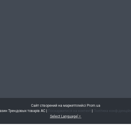
Сайт створений на маркетплейсі
Prom.ua
Магазин Трендовых товарів АС |
Поскаржитися на контент
|
Політика конфіденцій
Select Language
▼