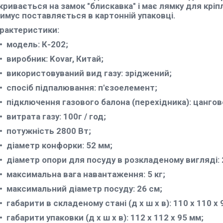
кривається на замок "блискавка" і має лямку для кріпл
имус поставляється в картонній упаковці.
рактеристики
:
модель: К-202;
виробник: Kovar, Китай;
використовуваний вид газу: зріджений;
спосіб підпалювання: п'єзоелемент;
підключення газового балона (перехідника): цангово
витрата газу: 100г / год;
потужність 2800 Вт;
діаметр конфорки: 52 мм;
діаметр опори для посуду в розкладеному вигляді: 
максимальна вага навантаження: 5 кг;
максимальний діаметр посуду: 26 см;
габарити в складеному стані (д х ш х в): 110 х 110 х 
габарити упаковки (д х ш х в): 112 х 112 х 95 мм;