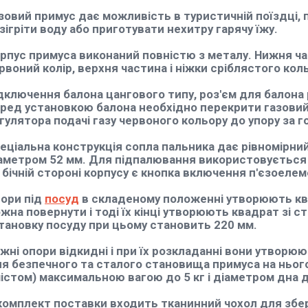
зовий примус дає можливість в туристичній поїздці, п
зігріти воду або приготувати нехитру гарячу їжу.
рпус примуса виконаний повністю з металу. Нижня ч
рвоний колір, верхня частина і ніжки сріблястого кол
дключення балона цангового типу, роз'єм для балона 
ред установкою балона необхідно перекрити газовий
гулятора подачі газу червоного кольору до упору за 
еціальна конструкція сопла пальника дає рівномірни
аметром 52 мм. Для підпалювання використовується з
 бічній стороні корпусу є кнопка включення п'єзоелем
ори під
посуд
в складеному положенні утворюють ква
жна повернути і тоді їх кінці утворюють квадрат зі с
тановку посуду при цьому становить 220 мм.
жні опори відкидні і при їх розкладанні вони утворю
я безпечного та сталого становища примуса на ньог
істом) максимальною вагою до 5 кг і діаметром дна д
комплект поставки входить тканинний чохол для збер