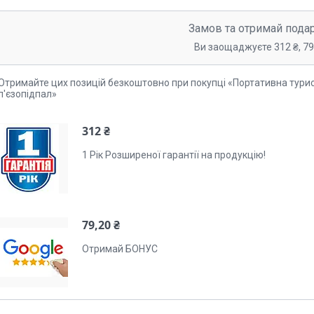
Замов та отримай пода
Ви заощаджуєте 312 ₴, 79
Отримайте цих позицій безкоштовно при покупці «Портативна турист
п'єзопідпал»
312 ₴
1 Рік Розширеної гарантії на продукцію!
79,20 ₴
Отримай БОНУС