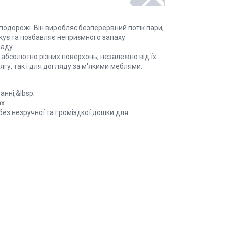
подорожі. Він виробляє безперервний потік пари,
ікує та позбавляє неприємного запаху.
аду.
абсолютно різних поверхонь, незалежно від їх
гу, так і для догляду за м'якими меблями.
нні,&lbsp;
ах.
ез незручної та громіздкої дошки для