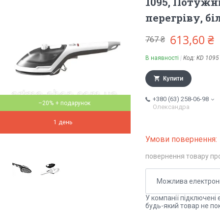
1095, Потужні
перегріву, бі
613,60 ₴
767 ₴
В наявності
Код:
KD 1095
Купити
+380 (63) 258-06-98
–20%
Олександра
1 день
повернення товару пр
У компанії підключені 
будь-який товар не по