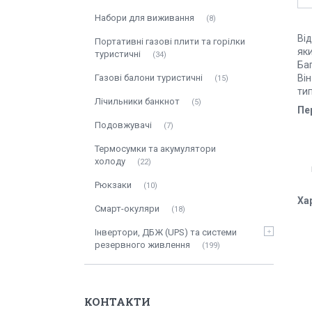
Набори для виживання
8
Ві
Портативні газові плити та горілки
яки
туристичні
34
Ба
Газові балони туристичні
Ві
15
тип
Лічильники банкнот
5
Пе
Подовжувачі
7
Термосумки та акумулятори
холоду
22
Рюкзаки
10
Ха
Смарт-окуляри
18
Інвертори, ДБЖ (UPS) та системи
резервного живлення
199
КОНТАКТИ