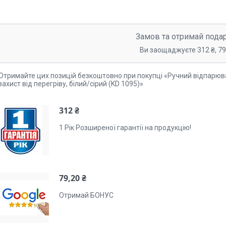
Замов та отримай пода
Ви заощаджуєте 312 ₴, 79
Отримайте цих позицій безкоштовно при покупці «Ручний відпарюва
захист від перегріву, білий/сірий (KD 1095)»
312 ₴
1 Рік Розширеної гарантії на продукцію!
79,20 ₴
Отримай БОНУС