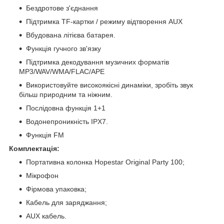
Бездротове з'єднання
Підтримка TF-картки / режиму відтворення AUX
Вбудована літієва батарея.
Функція гучного зв'язку
Підтримка декодування музичних форматів
MP3/WAV/WMA/FLAC/APE
Використовуйте високоякісні динаміки, зробіть звук
більш природним та ніжним.
Послідовна функція 1+1
Водонепроникність IPX7.
Функція FM
Комплектація:
Портативна колонка Hopestar Original Party 100;
Мікрофон
Фірмова упаковка;
Кабель для заряджання;
AUX кабель.