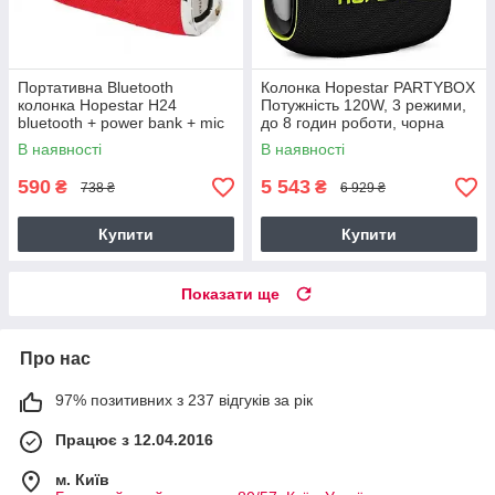
Портативна Bluetooth
Колонка Hopestar PARTYBOX
колонка Hopestar H24
Потужність 120W, 3 режими,
bluetooth + power bank + mic
до 8 годин роботи, чорна
(PARTY BOX)
В наявності
В наявності
590
5 543
₴
₴
738 ₴
6 929 ₴
Купити
Купити
Показати ще
Про нас
97% позитивних з 237 відгуків за рік
Працює з 12.04.2016
м. Київ