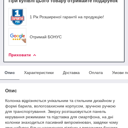
При купівлі цього товару отримайте подарунок
1 Рік Розширеної гарантії на продукцію!
Отримай БОНУС
Приховати
Опис
Характеристики
Доставка
Оплата
Умови п
Опис
Колонка відрізняється унікальним та стильним дизайном у
формі барила, вологозахисним корпусом, зручною ручкою
для транспортування. Зверху розташовується панель
керування режимами та підставка для смартфона, на дні
колонки знаходиться пасивний випромінювач, завдяки чому
звук набуває більш насиченого відтінку з виразними басами.