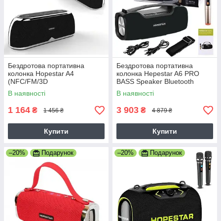
Бездротова портативна
Бездротова портативна
колонка Hopestar A4
колонка Hepestar A6 PRO
(NFC/FM/3D
BASS Speaker Bluetooth
Stereo/10W/Original) Чорна
В наявності
В наявності
1 164
3 903
₴
₴
1 456 ₴
4 879 ₴
Купити
Купити
–20%
Подарунок
–20%
Подарунок