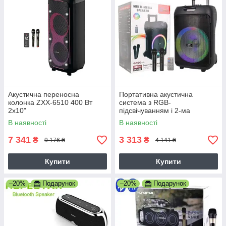
Акустична переносна
Портативна акустична
колонка ZXX-6510 400 Вт
система з RGB-
2x10"
підсвічуванням і 2-ма
TWS/FM/USB/TF/BT/REC/LED
мікрофонами Sing-e
В наявності
В наявності
/2MIC/ДК
ZQS12148 50W, 6000mAh
7 341
3 313
₴
₴
9 176 ₴
4 141 ₴
Купити
Купити
–20%
Подарунок
–20%
Подарунок