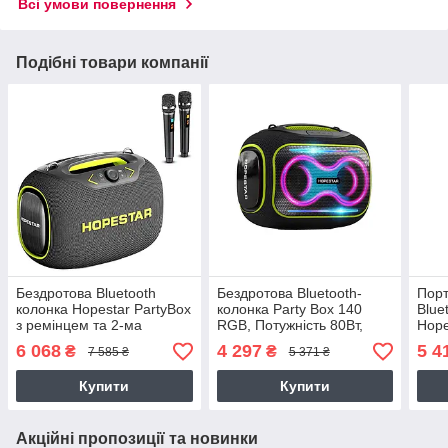
Всі умови повернення
Подібні товари компанії
Бездротова Bluetooth
Бездротова Bluetooth-
Порт
колонка Hopestar PartyBox
колонка Party Box 140
Blue
з ремінцем та 2-ма
RGB, Потужність 80Вт,
Hope
мікрофонами, Потужність
12500mAh, 23,0х18,1х30,0
поту
6 068
4 297
5 4
₴
₴
7 585 ₴
5 371 ₴
120 Вт, 22000mAh,
см, чорна
мікр
37,6х22,6х27,5 см,
Купити
Купити
Акційні пропозиції та новинки