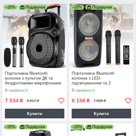
–20%
Подарунок
–20%
Подарунок
Портативна Bluetooth
Портативна Bluetooth
колонка з пультом ДК та
колонка з LED-
бездротовими мікрофонами
підсвічуванням та 2
100 Вт Su-Kam SU615
мікрофонами 150 Вт Su-Kam
В наявності
В наявності
1010
7 534
6 156
₴
₴
9 417 ₴
7 695 ₴
Купити
Купити
–20%
Подарунок
–20%
Подарунок