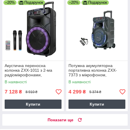
–20%
Подарунок
–20%
Подарунок
Акустична переносна
Потужна акумуляторна
колонка ZXX-1011 з 2-ма
портативна колонка ZXX-
радіомікрофонами,
7373 з мікрофоном,
Потужність 300Вт, 15",
Потужність 40Вт, 53х35х28см,
В наявності
В наявності
45х72х36см,
з караоке
USB/SD/FM/BT/2MIC/ДК,
7 128
4 299
₴
₴
8 910 ₴
5 374 ₴
чорна
Купити
Купити
Показати ще