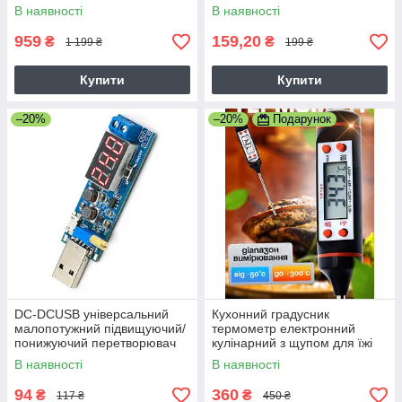
міні сигвея
повербанка ноутбука
В наявності
В наявності
959
159,20
₴
₴
1 199 ₴
199 ₴
Купити
Купити
–20%
–20%
Подарунок
DC-DCUSB універсальний
Кухонний градусник
малопотужний підвищуючий/
термометр електронний
понижуючий перетворювач
кулінарний з щупом для їжі
напруги стабілізатор WX-
(-50...+300 oC) C функцеями
В наявності
В наявності
6423 5v to 3.3V 9V 12V 24V
Hold, C/F Max/
3W
94
360
₴
₴
117 ₴
450 ₴