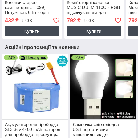
Колонки стерео-
Комп'ютерні колонки
Коло
комп'ютерні JT 099,
MUSIC D.J. M-110C з RGB
Musi
Потужність 6 Вт, чорні
підсвічуванням для
підс
настільного ПК,
3Вт
432
792
792
₴
₴
540 ₴
990 ₴
Потужність 10 Вт
Купити
Купити
Акційні пропозиції та новинки
–20%
Подарунок
–20%
Акумулятор для гіроборда
Лампочка світлодіодна
SL3 36v 4400 mAh Батарея
USB портативний
для гіроборда, гіроскутера,
мінісвітильник для