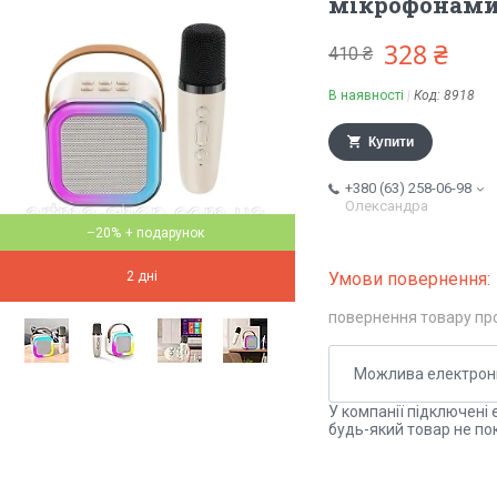
мікрофонами,
328 ₴
410 ₴
В наявності
Код:
8918
Купити
+380 (63) 258-06-98
Олександра
–20%
2 дні
повернення товару пр
У компанії підключені 
будь-який товар не по