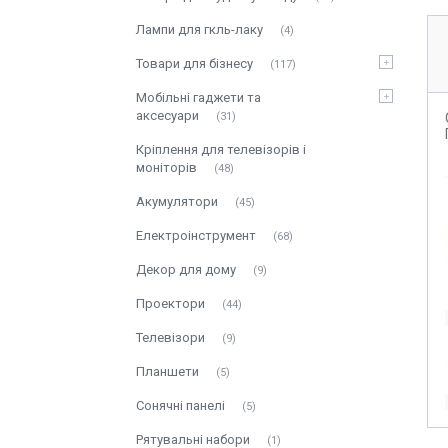
Лампи для гкль-лаку
4
Товари для бізнесу
117
Мобільні гаджети та
аксесуари
31
Кріплення для телевізорів і
моніторів
48
Акумулятори
45
Електроінструмент
68
Декор для дому
9
Проектори
44
Телевізори
9
Планшети
5
Сонячні панелі
5
Рятувальні набори
1