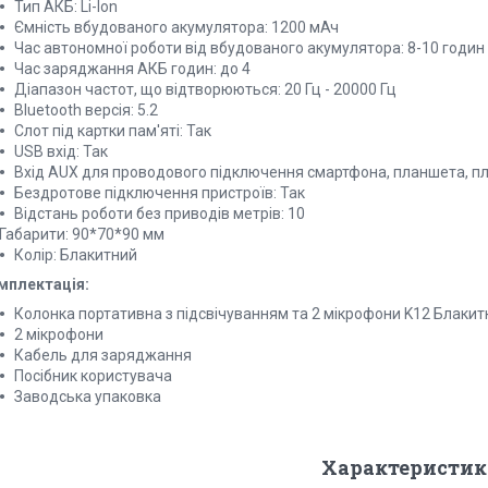
Тип АКБ: Li-Ion
Ємність вбудованого акумулятора: 1200 мАч
Час автономної роботи від вбудованого акумулятора: 8-10 годин
Час заряджання АКБ годин: до 4
Діапазон частот, що відтворюються: 20 Гц - 20000 Гц
Bluetooth версія: 5.2
Слот під картки пам'яті: Так
USB вхід: Так
Вхід AUX для проводового підключення смартфона, планшета, пл
Бездротове підключення пристроїв: Так
Відстань роботи без приводів метрів: 10
Габарити: 90*70*90 мм
Колір: Блакитний
мплектація:
Колонка портативна з підсвічуванням та 2 мікрофони K12 Блакит
2 мікрофони
Кабель для заряджання
Посібник користувача
Заводська упаковка
Характеристик