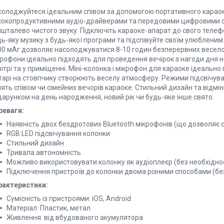
солоджуйтеся ідеальним співом за допомогою портативного караок
сокопродуктивними аудіо-драйверами та передовими цифровими 
ишталево чистого звуку. Підключіть караоке-апарат до свого телеф
дь-яку музику з будь-якої програми та підспівуйте своїм улюблени
00 мАг дозволяє насолоджуватися 8-10 годин безперервних веселощ
крофони ідеально підходять для проведення вечірок з нагоди дня н
ітрі та у приміщенні. Міні-колонка і мікрофон для караоке ідеально п
хтарі на стовпчику створюють веселу атмосферу. Режими підсвічув
ять співом чи сімейних вечорів караоке. Стильний дизайн та відмі
дарунком на день народження, новий рік чи будь-яке інше свято.
реваги:
Наявність двох бездротових Bluetooth мікрофонів (що дозволяє 
RGB LED підсвічування колонки
Стильний дизайн
Тривала автономність
Можливо використовувати колонку як аудіоплеєр (без необхідно
Підключення пристроїв до колонки двома різними способами (бе
рактеристики:
Сумісність із пристроями: iOS, Android
Матеріал: Пластик, метал
Живлення: від вбудованого акумулятора