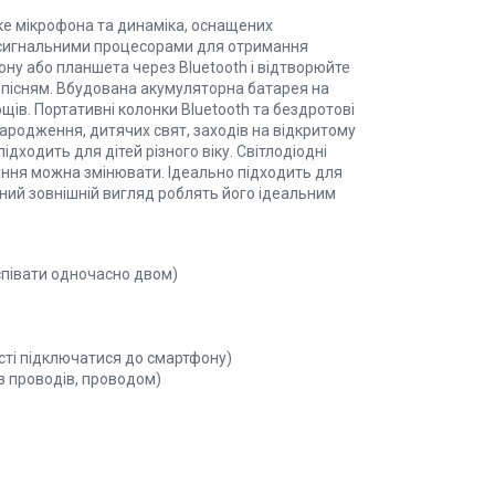
е мікрофона та динаміка, оснащених
сигнальними процесорами для отримання
ону або планшета через Bluetooth і відтворюйте
м пісням. Вбудована акумуляторна батарея на
ів. Портативні колонки Bluetooth та бездротові
ародження, дитячих свят, заходів на відкритому
ідходить для дітей різного віку. Світлодіодні
ання можна змінювати. Ідеально підходить для
нний зовнішній вигляд роблять його ідеальним
співати одночасно двом)
сті підключатися до смартфону)
з проводів, проводом)