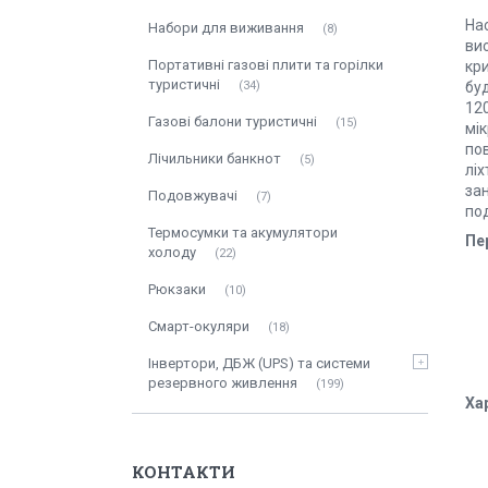
На
Набори для виживання
8
ви
Портативні газові плити та горілки
кр
туристичні
34
бу
12
Газові балони туристичні
15
мі
пов
Лічильники банкнот
5
лі
зан
Подовжувачі
7
по
Термосумки та акумулятори
Пе
холоду
22
Рюкзаки
10
Смарт-окуляри
18
Інвертори, ДБЖ (UPS) та системи
резервного живлення
199
Ха
КОНТАКТИ