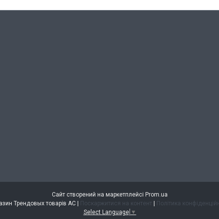
Сайт створений на маркетплейсі
Prom.ua
Магазин Трендовых товарів АС |
Поскаржитися на контент
|
Політика конфіденцій
Select Language
▼