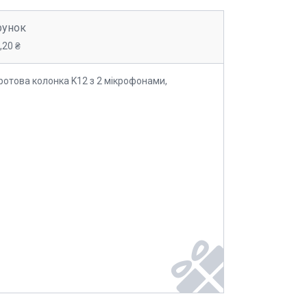
рунок
,20 ₴
ротова колонка K12 з 2 мікрофонами,