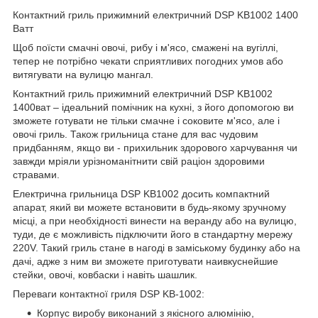
Контактний гриль прижимний електричний DSP KB1002 1400
Ватт
Щоб поїсти смачні овочі, рибу і м'ясо, смажені на вугіллі,
тепер не потрібно чекати сприятливих погодних умов або
витягувати на вулицю мангал.
Контактний гриль прижимний електричний DSP KB1002
1400ват – ідеальний помічник на кухні, з його допомогою ви
зможете готувати не тільки смачне і соковите м'ясо, але і
овочі гриль. Також грильница стане для вас чудовим
придбанням, якщо ви - прихильник здорового харчування чи
завжди мріяли урізноманітнити свій раціон здоровими
стравами.
Електрична грильница DSP KB1002 досить компактний
апарат, який ви можете встановити в будь-якому зручному
місці, а при необхідності винести на веранду або на вулицю,
туди, де є можливість підключити його в стандартну мережу
220V. Такий гриль стане в нагоді в заміському будинку або на
дачі, адже з ним ви зможете приготувати наивкуснейшие
стейки, овочі, ковбаски і навіть шашлик.
Переваги контактної гриля DSP KB-1002:
Корпус виробу виконаний з якісного алюмінію,