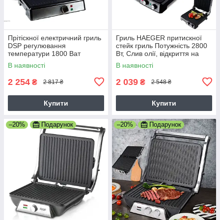
Прітіскної електричний гриль
Гриль HAEGER притискної
DSP регулювання
стейк гриль Потужність 2800
температури 1800 Ват
Вт, Слив олії, відкриття на
Серебристий
180 градусів, Чорний
В наявності
В наявності
2 254
2 039
₴
₴
2 817 ₴
2 548 ₴
Купити
Купити
–20%
Подарунок
–20%
Подарунок