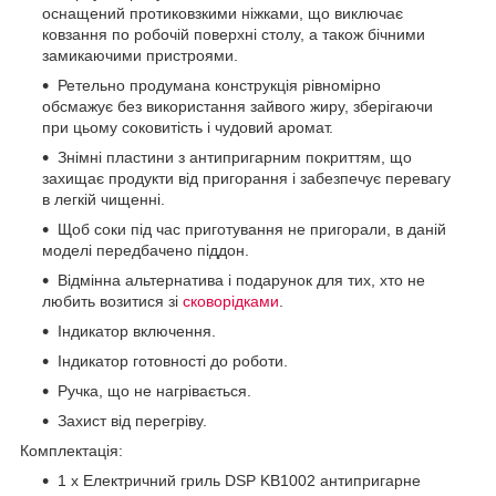
оснащений протиковзкими ніжками, що виключає
ковзання по робочій поверхні столу, а також бічними
замикаючими пристроями.
Ретельно продумана конструкція рівномірно
обсмажує без використання зайвого жиру, зберігаючи
при цьому соковитість і чудовий аромат.
Знімні пластини з антипригарним покриттям, що
захищає продукти від пригорання і забезпечує перевагу
в легкій чищенні.
Щоб соки під час приготування не пригорали, в даній
моделі передбачено піддон.
Відмінна альтернатива і подарунок для тих, хто не
любить возитися зі
сковорідками
.
Індикатор включення.
Індикатор готовності до роботи.
Ручка, що не нагрівається.
Захист від перегріву.
Комплектація:
1 х Електричний гриль DSP KB1002 антипригарне