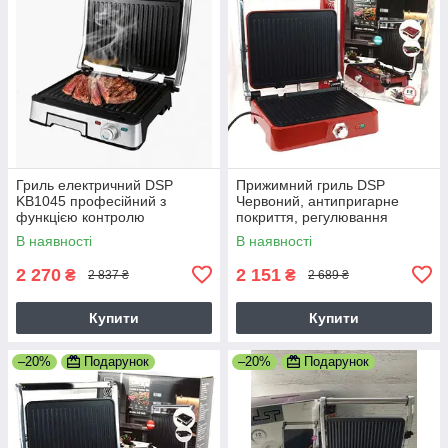
Гриль електричний DSP
Прижимний гриль DSP
KB1045 професійний з
Червоний, антипригарне
функцією контролю
покриття, регулювання
температури [1800 ВТ]
температури, відкривається
В наявності
В наявності
сьемная протвень
на 180 градусів
2 270
2 151
₴
₴
2 837 ₴
2 689 ₴
Купити
Купити
–20%
Подарунок
–20%
Подарунок