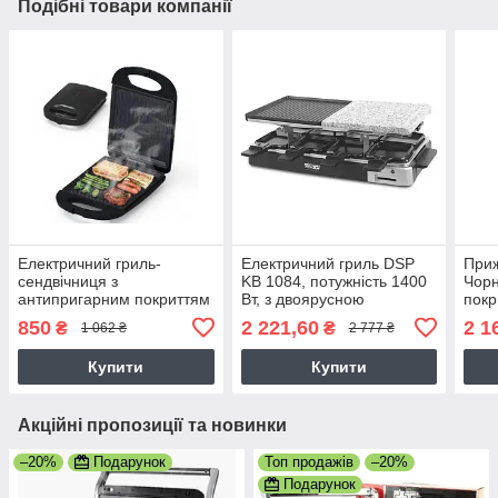
Подібні товари компанії
Електричний гриль-
Електричний гриль DSP
При
сендвічниця з
KB 1084, потужність 1400
Чорн
антипригарним покриттям
Вт, з двоярусною
покр
1200 Вт LumaBella LB-
конструкцією (KB 1084)
темп
850
2 221,60
2 1
₴
₴
1 062 ₴
2 777 ₴
58036
відк
град
Купити
Купити
Акційні пропозиції та новинки
–20%
Подарунок
Топ продажів
–20%
Подарунок