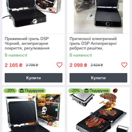
Прижимний гриль DSP
Притискної електричний
Чорний, антипригарне
гриль DSP Антипригарні
покриття, регулювання
ребристі решітки,
температури, відкривається
регулювання температури
В наявності
В наявності
на 180 градусів
1400 Ватт Silver
2 165
2 099
₴
₴
2 706 ₴
2 624 ₴
Купити
Купити
–20%
Подарунок
–20%
Подарунок