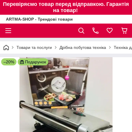
Перевіряємо товар перед відправкою. Гарантія
на товар!
ARTMA-SHOP - Трендові товари
Товари та послуги
Дрібна побутова техніка
Техніка д
–20%
Подарунок