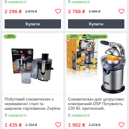
В наявності
В наявності
(KJ 3003)
2 296
2 788
₴
₴
2 870 ₴
3 485 ₴
Купити
Купити
–20%
–20%
Подарунок
Побутовий соковитискач з
Соковитискач для цитрусових
нержавіючої сталі та
електричний DSP Потужність
широкою горловиною Zepline
130 Вт, притискний,
ZP-099 3000W
металевий, місткість 1л,
В наявності
В наявності
сріблястий (KJ 1043)
1 435
1 902
₴
₴
1 794 ₴
2 378 ₴