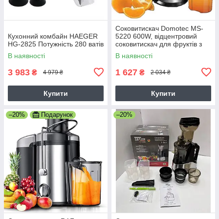
Соковитискач Domotec MS-
Кухонний комбайн HAEGER
5220 600W, відцентровий
HG-2825 Потужність 280 ватів
соковитискач для фруктів з
ємністю 500мл, 2 швидкості
В наявності
В наявності
3 983
1 627
₴
₴
4 979 ₴
2 034 ₴
Купити
Купити
–20%
Подарунок
–20%