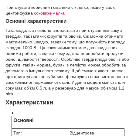
Приготувати корисний і смачний сік легко, якщо у вас є
центрифужна
соковижималка
Основні характеристики
Така модель з легкістю впорається з приготуванням соку з
твердих, так і м'яких фруктів та овочів. Сік можна отримати
максимально швидко, завдяки тому, що потужність приладу
складає 1000 Вт. Ця соковижималка має два швидкісних
режими роботи, завдяки чому здатна переробити продукти
різної щільності і твердості. Особливо тверді плоди овочів або
фруктів, такі як морква, буряк, з легкістю можна обробити за
допомогою імпульсного режиму. Щоб смакові якості напою
при приготуванні не губилися фільтруюча сітка виготовлена з
високоякісної нержавіючої сталі. У даній моделі ємність для
соку має об'єм 0.5 л, а у резервуар для макухи об'ємом 1.2
літр.
Характеристики
Основні
Тип:
Відцентрова