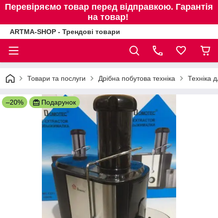
Перевіряємо товар перед відправкою. Гарантія
на товар!
ARTMA-SHOP - Трендові товари
Товари та послуги
Дрібна побутова техніка
Техніка д
–20%
Подарунок