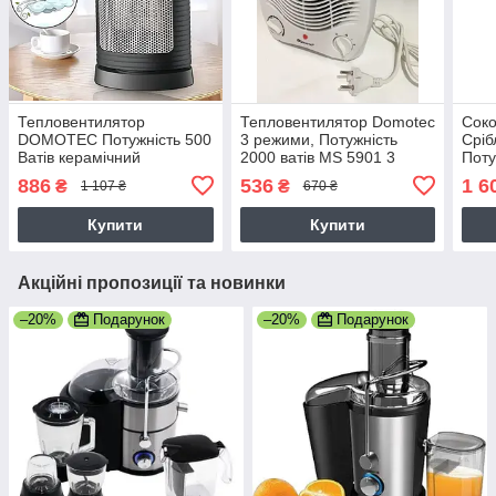
Тепловентилятор
Тепловентилятор Domotec
Сок
DOMOTEC Потужність 500
3 режими, Потужність
Сріб
Ватів керамічний
2000 ватів MS 5901 3
Поту
підлоговий компактний MS
режими, регулювання
886
536
1 6
₴
₴
1 107 ₴
670 ₴
5905 Сірий
потужності, датчик захисту
Купити
Купити
Акційні пропозиції та новинки
–20%
Подарунок
–20%
Подарунок