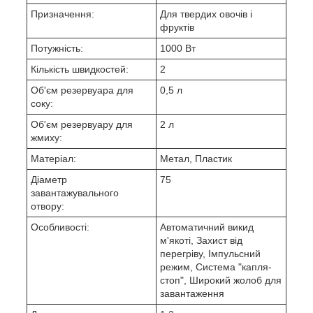
Призначення:
Для твердих овочів і
фруктів
Потужність:
1000 Вт
Кількість швидкостей:
2
Об'єм резервуара для
0,5 л
соку:
Об'єм резервуару для
2 л
жмиху:
Матеріал:
Метал, Пластик
Діаметр
75
завантажувального
отвору:
Особливості:
Автоматичний викид
м'якоті, Захист від
перегріву, Імпульсний
режим, Система "капля-
стоп", Широкий жолоб для
завантаження