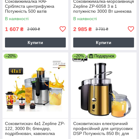
Соковижималка RAF
Соковижималка-морозивниця
Срібляста центрифужна
Zepline ZP-6058 3 в 1
Потужність 500 ватів
потужністю 3000 Вт шнекова
з чашею об'ємом 0.3 л та
В наявності
В наявності
функцією холодного віджиму
1 607
2 985
₴
₴
2 009 ₴
3 731 ₴
Купити
Купити
–20%
–20%
Подарунок
Соковитискач 4в1 Zepline ZP-
Соковитискач електричний
122, 3000 Вт, блендер,
професійний для цитрусових
подрібнювач, кавомолка
DSP Потужність 850 Вт, для
цитрусів, притискний, чорний