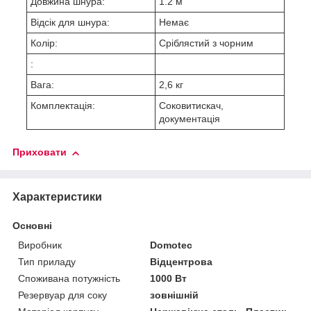
Довжина шнура:
1.2 м
Відсік для шнура:
Немає
Колір:
Сріблястий з чорним
:
Вага:
2,6 кг
Комплектація:
Соковитискач,
документація
Приховати
Характеристики
Основні
Виробник
Domotec
Тип приладу
Відцентрова
Споживана потужність
1000 Вт
Резервуар для соку
зовнішній