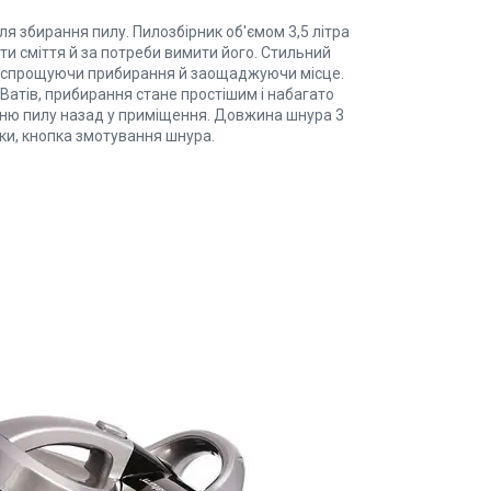
я збирання пилу. Пилозбірник об'ємом 3,5 літра
ти сміття й за потреби вимити його. Стильний
г, спрощуючи прибирання й заощаджуючи місце.
Ватів, прибирання стане простішим і набагато
нню пилу назад у приміщення. Довжина шнура 3
дки, кнопка змотування шнура.