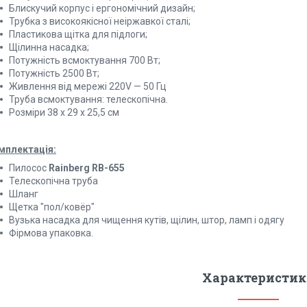
Блискучий корпус і ергономічний дизайн;
Трубка з високоякісної неіржавкої сталі;
Пластикова щітка для підлоги;
Щілинна насадка;
Потужність всмоктування 700 Вт;
Потужність 2500 Вт;
Живлення від мережі 220V — 50 Гц
Труба всмоктування: телескопічна.
Розміри 38 х 29 х 25,5 см
мплектація:
Пилосос
Rainberg RB-655
Телескопічна труба
Шланг
Щетка "пол/ковёр"
Вузька насадка для чищення кутів, щілин, штор, ламп і одягу
Фірмова упаковка.
Характеристик