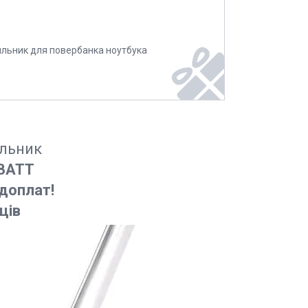
ильник для повербанка ноутбука
альник
 ВАТТ
доплат!
ців