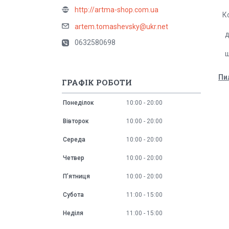
http://artma-shop.com.ua
К
artem.tomashevsky@ukr.net
д
0632580698
ш
Пи
ГРАФІК РОБОТИ
Понеділок
10:00
20:00
Вівторок
10:00
20:00
Середа
10:00
20:00
Четвер
10:00
20:00
Пʼятниця
10:00
20:00
Субота
11:00
15:00
Неділя
11:00
15:00