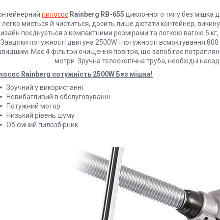
онтейнерний
пилосос
Rainberg RB-655
циклонного типу без мішка дл
легко миється й чиститься, досить лише дістати контейнер, викину
изайн поєднується з компактними розмірами та легкою вагою 5 к
Завдяки потужності двигуна 2500W і потужності всмоктування 800 
видшим. Має 4 фільтри очищення повітря, що запобігає потрапля
метри. Зручна телескопічна труба, необхідні наса
лосос Rainberg потужність 2500W Без мішка!
Зручний у використанні
Невибагливий в обслуговуванні
Потужний мотор
Низький рівень шуму
Об'ємний пилозбірник