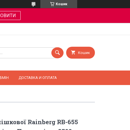
Кошик
МОВИТИ
Кошик
БМІН
ДОСТАВКА И ОПЛАТА
мішкової Rainberg RB-655