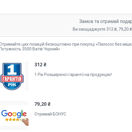
Замов та отримай пода
Ви заощаджуєте 312 ₴, 79,20 ₴,
Отримайте цих позицій безкоштовно при покупці «Пилосос без мішко
Потужність 3500 Ватів Чорний»
312 ₴
1 Рік Розширеної гарантії на продукцію!
79,20 ₴
Отримай БОНУС