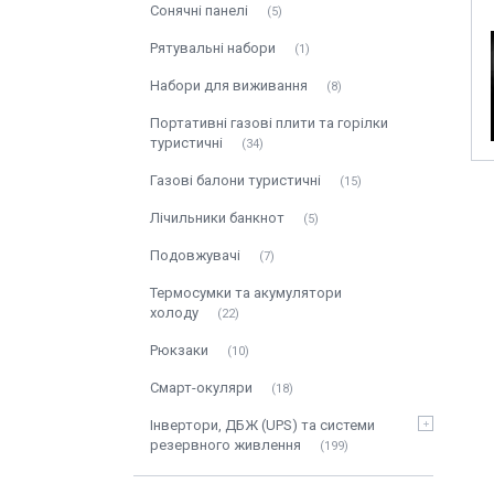
Сонячні панелі
5
Рятувальні набори
1
Набори для виживання
8
Портативні газові плити та горілки
туристичні
34
Газові балони туристичні
15
Лічильники банкнот
5
Подовжувачі
7
Термосумки та акумулятори
холоду
22
Рюкзаки
10
Смарт-окуляри
18
Інвертори, ДБЖ (UPS) та системи
резервного живлення
199