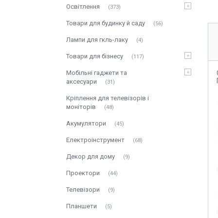
Освітлення
373
Товари для будинку й саду
56
Лампи для гкль-лаку
4
Товари для бізнесу
117
Мобільні гаджети та
аксесуари
31
Кріплення для телевізорів і
моніторів
48
Акумулятори
45
Електроінструмент
68
Декор для дому
9
Проектори
44
Телевізори
9
Планшети
5