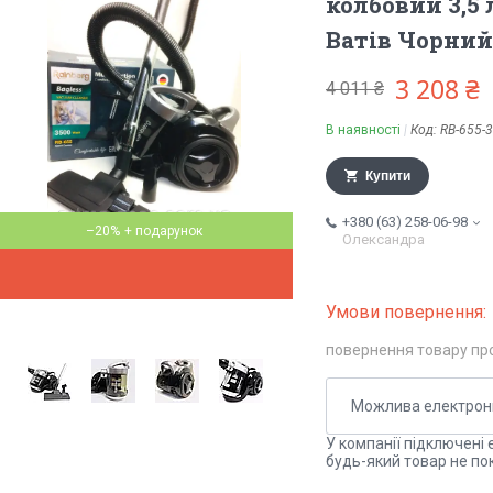
колбовий 3,5
Ватів Чорний
3 208 ₴
4 011 ₴
В наявності
Код:
RB-655-
Купити
+380 (63) 258-06-98
–20%
Олександра
повернення товару пр
У компанії підключені 
будь-який товар не по