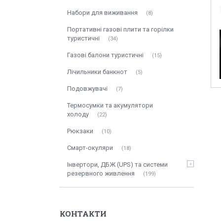
Набори для виживання
8
Портативні газові плити та горілки
туристичні
34
Газові балони туристичні
15
Лічильники банкнот
5
Подовжувачі
7
Термосумки та акумулятори
холоду
22
Рюкзаки
10
Смарт-окуляри
18
Інвертори, ДБЖ (UPS) та системи
резервного живлення
199
КОНТАКТИ