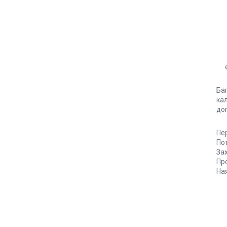
Баг
кал
до
Пе
По
За
Про
Ная