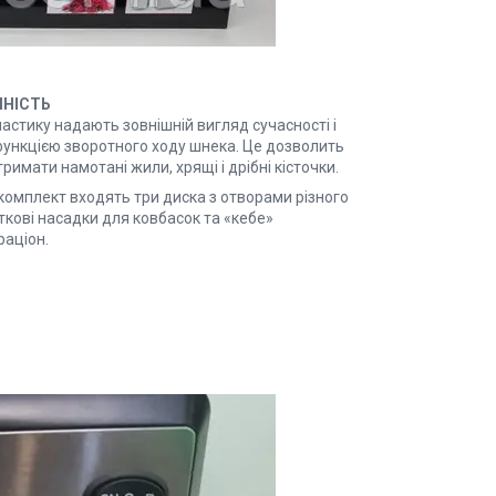
ЧНІСТЬ
астику надають зовнішній вигляд сучасності і
ункцією зворотного ходу шнека. Це дозволить
римати намотані жили, хрящі і дрібні кісточки.
 комплект входять три диска з отворами різного
ткові насадки для ковбасок та «кебе»
раціон.