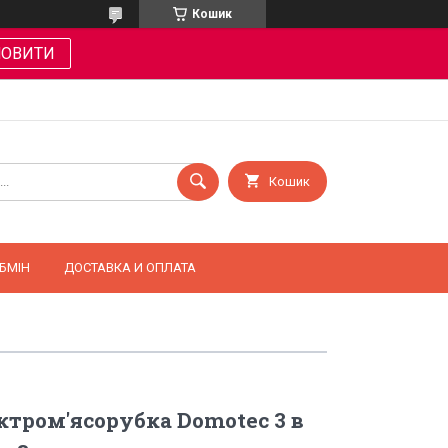
Кошик
МОВИТИ
Кошик
БМІН
ДОСТАВКА И ОПЛАТА
тром'ясорубка Domotec 3 в