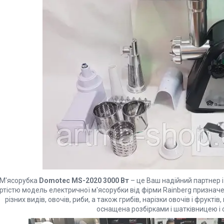
М'ясорубка
Domotec MS-2020 3000 Вт
– це Ваш надійний партнер і 
ртістю модель електричної м'ясорубки від фірми Rainberg призна
різних видів, овочів, риби, а також грибів, нарізки овочів і фрукт
оснащена розбірками і шатківницею 