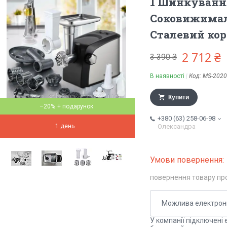
1 Шинкування
Соковижималк
Сталевий ко
2 712 ₴
3 390 ₴
В наявності
Код:
MS-2020
Купити
–20%
+380 (63) 258-06-98
1 день
Олександра
повернення товару пр
У компанії підключені 