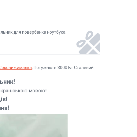
ильник для повербанка ноутбука
Соковижималка
, Потужність 3000 Вт Сталевий
ьник!
я українською мовою!
ів!
на!