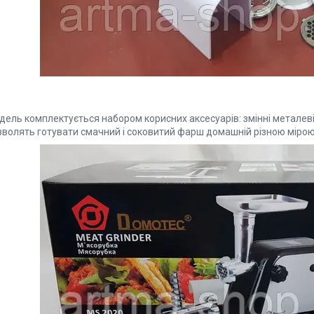
ель комплектується набором корисних аксесуарів: змінні металеві 
зволять готувати смачний і соковитий фарш домашній різною мірою 