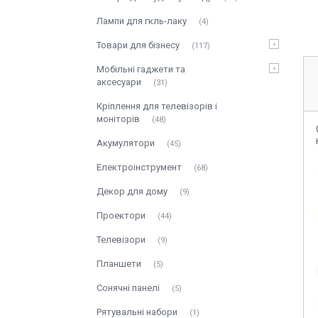
Лампи для гкль-лаку
4
Товари для бізнесу
117
Мобільні гаджети та
аксесуари
31
Кріплення для телевізорів і
моніторів
48
Акумулятори
45
Електроінструмент
68
Декор для дому
9
Проектори
44
Телевізори
9
Планшети
5
Сонячні панелі
5
Рятувальні набори
1