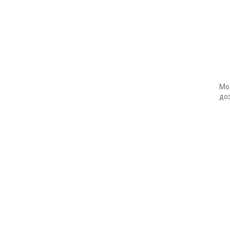
Мод
до