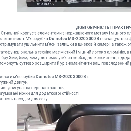
ДОВГОВІЧНІСТЬ І ПРАКТИ
Стильний корпус з елементами з нержавіючого металу і міцного пл
елегантності. М'ясорубка
Domotec MS-2020 3000 Вт
оснащується ф
отримувати ущільнити м'ясні залишки в шнековій камері, а також от
атофункціональна техніка має місткий і міцний лоток з алюмінію, в
ібру 3мм, 5мм, 7мм для помелу м'яса необхідної консистенції, дода
поможуть суттєво розширити й урізноманітнити ваш повсякденний 
реваги м'ясорубки
Domotec MS-2020 3000 Вт:
тужний двигун;
хист двигуна від перевантаження;
гумовані ніжки для додаткової стійкості;
вність насадки для соку.