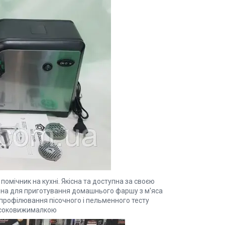
помічник на кухні. Якісна та доступна за своєю
чена для приготування домашнього фаршу з м'яса
ів, профілювання пісочного і пельменного тесту
і соковижималкою