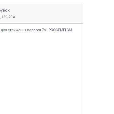
рунок
 159,20 ₴
 для стриження волосся 7в1 PROGEMEI GM-