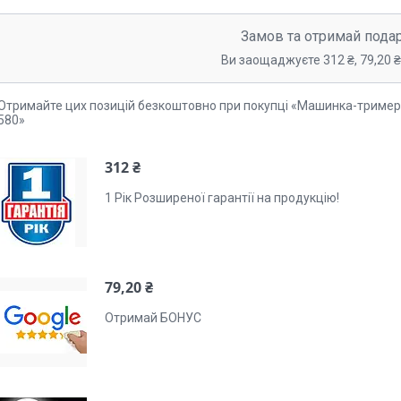
Замов та отримай пода
Ви заощаджуєте 312 ₴, 79,20 ₴,
Отримайте цих позицій безкоштовно при покупці «Машинка-тример
580»
312 ₴
1 Рік Розширеної гарантії на продукцію!
79,20 ₴
Отримай БОНУС