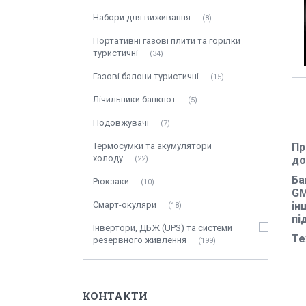
Набори для виживання
8
Портативні газові плити та горілки
туристичні
34
Газові балони туристичні
15
Лічильники банкнот
5
Подовжувачі
7
Термосумки та акумулятори
Пр
холоду
до
22
Ба
Рюкзаки
10
GM
Смарт-окуляри
ін
18
пі
Інвертори, ДБЖ (UPS) та системи
Те
резервного живлення
199
КОНТАКТИ