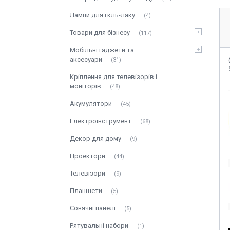
Лампи для гкль-лаку
4
Товари для бізнесу
117
Мобільні гаджети та
аксесуари
31
Кріплення для телевізорів і
моніторів
48
Акумулятори
45
Електроінструмент
68
Декор для дому
9
Проектори
44
Телевізори
9
Планшети
5
Сонячні панелі
5
Рятувальні набори
1