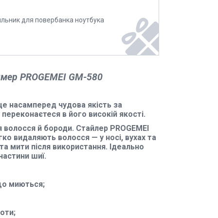
ильник для повербанка ноутбука
имер PROGEMEI GM-580
с
е насамперед чудова якість за
 переконаєтеся в його високій якості.
 волосся й бороди.
Стайлер
PROGEMEI
гко видаляють волосся — у носі, вухах та
та мити після використання. Ідеально
частини шиї.
що миються;
оти;