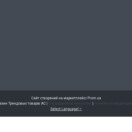
Сайт створений на маркетплейсі
Prom.ua
Магазин Трендовых товарів АС |
Поскаржитися на контент
|
Політика конфіденцій
Select Language
▼