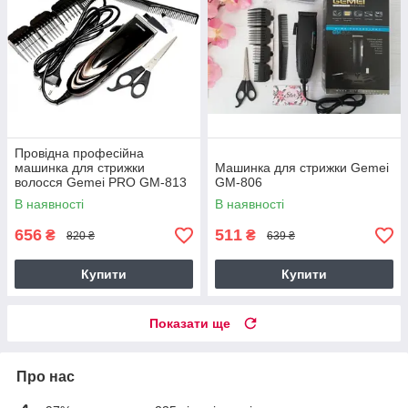
Провідна професійна
машинка для стрижки
Машинка для стрижки Gemei
волосся Gemei PRO GM-813
GM-806
Original
В наявності
В наявності
656
511
₴
₴
820 ₴
639 ₴
Купити
Купити
Показати ще
Про нас