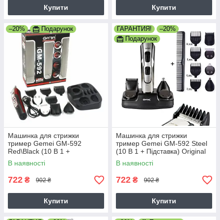
Купити
Купити
–20%
Подарунок
ГАРАНТИЯ!
–20%
Подарунок
Машинка для стрижки
Машинка для стрижки
тример Gemei GM-592
тример Gemei GM-592 Steel
Red\Black (10 В 1 +
(10 В 1 + Підставка) Original
Підставка) Original
В наявності
В наявності
722
722
₴
₴
902 ₴
902 ₴
Купити
Купити