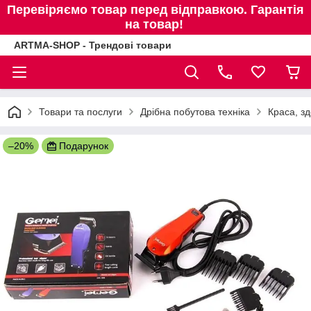
Перевіряємо товар перед відправкою. Гарантія
на товар!
ARTMA-SHOP - Трендові товари
Товари та послуги
Дрібна побутова техніка
Краса, зд
–20%
Подарунок