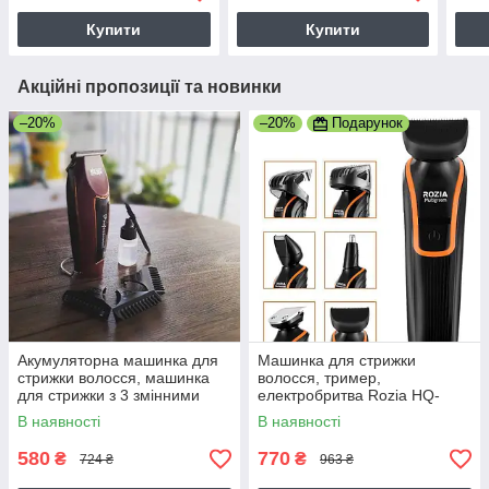
Купити
Купити
Акційні пропозиції та новинки
–20%
–20%
Подарунок
Акумуляторна машинка для
Машинка для стрижки
стрижки волосся, машинка
волосся, тример,
для стрижки з 3 змінними
електробритва Rozia HQ-
насадками бездротова, DSP-
5100 (6 насадок)
В наявності
В наявності
90339-A
580
770
₴
₴
724 ₴
963 ₴