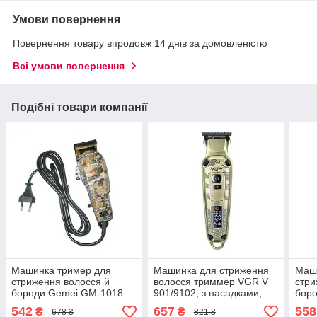
Умови повернення
Повернення товару впродовж 14 днів за домовленістю
Всі умови повернення
Подібні товари компанії
Машинка тример для
Машинка для стриження
Маш
стриження волосся й
волосся триммер VGR V
стри
бороди Gemei GM-1018
901/9102, з насадками,
бор
золотиста (9102 V 901)
542
657
558
₴
₴
678 ₴
821 ₴