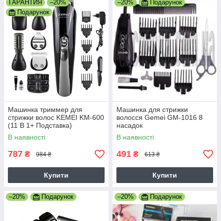
ГАРАНТИЯ
–20%
–20%
Подарунок
Подарунок
Машинка триммер для
Машинка для стрижки
стрижки волос KEMEI KM-600
волосся Gemei GM-1016 8
(11 В 1+ Подставка)
насадок
В наявності
В наявності
787
491
₴
₴
984 ₴
613 ₴
Купити
Купити
–20%
Подарунок
–20%
Подарунок