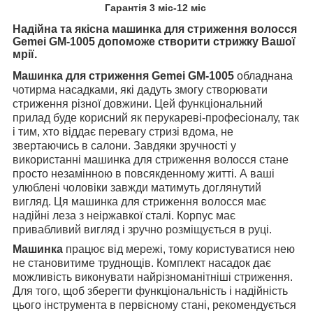
Гарантія 3 міс-12 міс
Надійна та якісна
машинка для стриження волосся
Gemei GM-1005
допоможе створити стрижку Вашої
мрії.
Машинка для стриження Gemei GM-1005
обладнана
чотирма насадками, які дадуть змогу створювати
стриження різної довжини. Цей функціональний
прилад буде корисний як перукареві-професіоналу, так
і тим, хто віддає перевагу стризі вдома, не
звертаючись в салони. Завдяки зручності у
використанні машинка для стриження волосся стане
просто незамінною в повсякденному житті. А ваші
улюблені чоловіки завжди матимуть доглянутий
вигляд. Ця машинка для стриження волосся має
надійні леза з неіржавкої сталі. Корпус має
привабливий вигляд і зручно розміщується в руці.
Машинка
працює від мережі, тому користуватися нею
не становитиме труднощів. Комплект насадок дає
можливість виконувати найрізноманітніші стриження.
Для того, щоб зберегти функціональність і надійність
цього інструмента в первісному стані, рекомендується