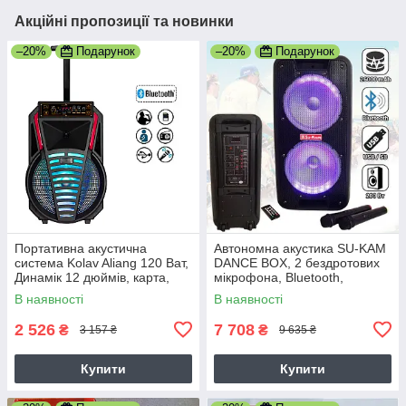
Акційні пропозиції та новинки
–20%
Подарунок
–20%
Подарунок
Портативна акустична
Автономна акустика SU-KAM
система Kolav Aliang 120 Ват,
DANCE BOX, 2 бездротових
Динамік 12 дюймів, карта,
мікрофона, Bluetooth,
Світломузика 120F
Потужність 200 Вт,
В наявності
В наявності
Світломузика
2 526
7 708
₴
₴
3 157 ₴
9 635 ₴
Купити
Купити