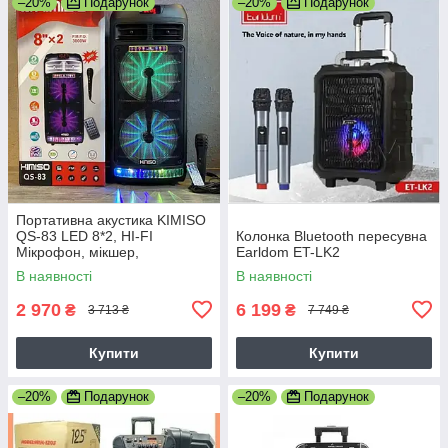
–20%
Подарунок
–20%
Подарунок
Портативна акустика KIMISO
QS-83 LED 8*2, HI-FI
Колонка Bluetooth пересувна
Мікрофон, мікшер,
Earldom ET-LK2
світломузика, потужність 70
В наявності
В наявності
Вт
2 970
6 199
₴
₴
3 713 ₴
7 749 ₴
Купити
Купити
–20%
Подарунок
–20%
Подарунок