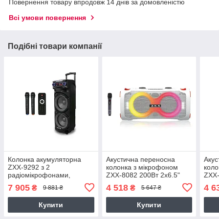
Повернення товару впродовж 14 днів за домовленістю
Всі умови повернення
Подібні товари компанії
Колонка акумуляторна
Акустична переносна
Акус
ZXX-9292 з 2
колонка з мікрофоном
коло
радіомікрофонами,
ZXX-8082 200Вт 2x6.5"
ZXX-
Потужність 300Вт, 10",
TWS/FM/USB/TF/BT/REC/LED/1MIC
59х2
7 905
4 518
4 6
₴
₴
9 881 ₴
5 647 ₴
72х43х34см,
ДК
USB
TWS/FM/USB/TF/SD/BT/REC/EQ/LED/2MIC/
ДК
Купити
Купити
ДК