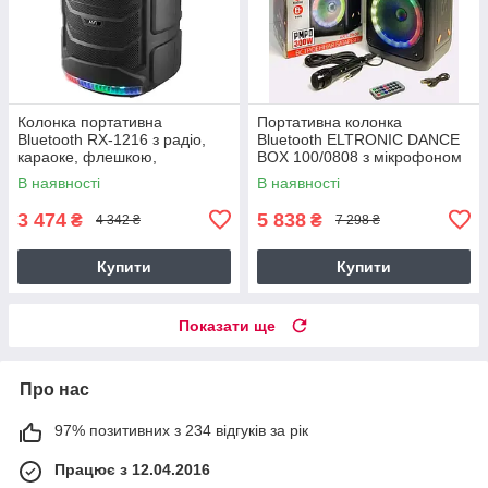
Колонка портативна
Портативна колонка
Bluetooth RX-1216 з радіо,
Bluetooth ELTRONIC DANCE
караоке, флешкою,
BOX 100/0808 з мікрофоном
мікрофоном та пультом,
USB/BT/FM
В наявності
В наявності
колонка валіза
3 474
5 838
₴
₴
4 342 ₴
7 298 ₴
Купити
Купити
Показати ще
Про нас
97% позитивних з 234 відгуків за рік
Працює з 12.04.2016