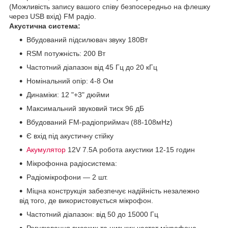
(Можливість запису вашого співу безпосередньо на флешку
через USB вхід) FM радіо.
Акустична система:
Вбудований підсилювач звуку 180Вт
RSM потужність: 200 Вт
Частотний діапазон від 45 Гц до 20 кГц
Номінальний опір: 4-8 Ом
Динаміки: 12 "+3" дюйми
Максимальний звуковий тиск 96 дБ
Вбудований FM-радіоприймач (88-108мHz)
Є вхід під акустичну стійку
Акумулятор
12V 7.5А робота акустики 12-15 годин
Мікрофонна радіосистема:
Радіомікрофони ― 2 шт.
Міцна конструкція забезпечує надійність незалежно
від того, де використовується мікрофон.
Частотний діапазон: від 50 до 15000 Гц
Регулювання високих та низьких частот мікрофона