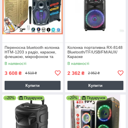
Переносна bluetooth колонка
Колонка портативна RX-8148
HTM-1203 з радіо, караоке,
Bluetooth/TF/USB/FM/AUX/
флешкою, мікрофоном та
Караоке
пультом, колонка валіза
В наявності
В наявності
3 608
2 362
₴
₴
4 510 ₴
2 952 ₴
Купити
Купити
–20%
Подарунок
–20%
Подарунок