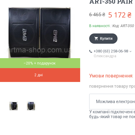
ART-350 PAIR
5 172 ₴
6 465 ₴
В наявності
Код:
ART-350
Купити
+380 (63) 258-06-98
Олександра
–20%
2 дні
повернення товару пр
У компанії підключені 
будь-який товар не по