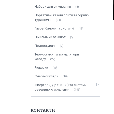
Набори для виживання
8
Портативні газові плити та горілки
туристичні
34
Газові балони туристичні
15
Лічильники банкнот
5
Подовжувачі
7
Термосумки та акумулятори
холоду
22
Рюкзаки
10
Смарт-окуляри
18
Інвертори, ДБЖ (UPS) та системи
резервного живлення
199
КОНТАКТИ