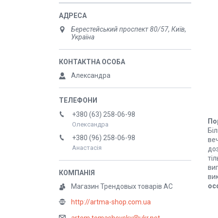
Берестейський проспект 80/57, Київ,
Україна
Александра
+380 (63) 258-06-98
По
Олександра
Бі
+380 (96) 258-06-98
ве
Анастасія
до
тіл
виг
ви
ос
Магазин Трендовых товарів АС
http://artma-shop.com.ua
artem.tomashevsky@ukr.net