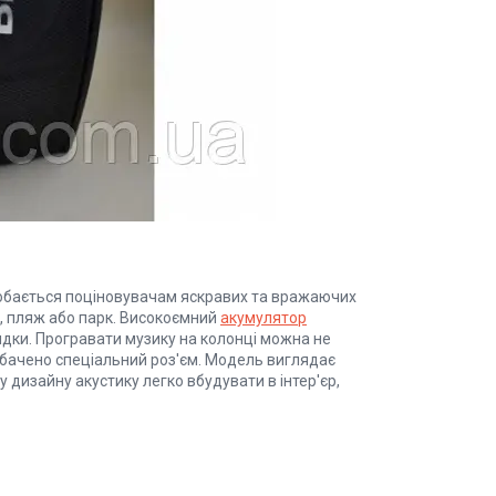
добається поціновувачам яскравих та вражаючих
к, пляж або парк. Високоємний
акумулятор
ядки. Програвати музику на колонці можна не
едбачено спеціальний роз'єм. Модель виглядає
му дизайну акустику легко вбудувати в інтер'єр,