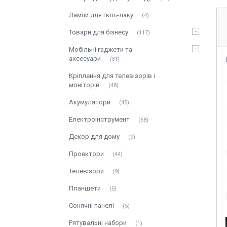
Лампи для гкль-лаку
4
Товари для бізнесу
117
Мобільні гаджети та
аксесуари
31
Кріплення для телевізорів і
моніторів
48
Акумулятори
45
Електроінструмент
68
Декор для дому
9
Проектори
44
Телевізори
9
Планшети
5
Сонячні панелі
5
Рятувальні набори
1