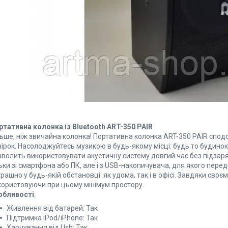
ртативна колонка із Bluetooth ART-350 PAIR
льше, ніж звичайна колонка! Портативна колонка ART-350 PAIR спо
чірок. Насолоджуйтесь музикою в будь-якому місці: будь то будино
зволить використовувати акустичну систему довгий час без підзар
ьки зі смартфона або ПК, але і з USB-накопичувача, для якого пер
рашно у будь-якій обстановці: як удома, так і в офісі. Завдяки своє
користовуючи при цьому мінімум простору.
обливості
:
Живлення від батарей: Так
Підтримка iPod/iPhone: Так
Харчування від Usb: Так