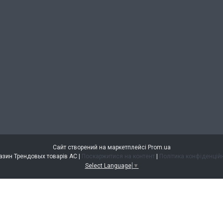
Сайт створений на маркетплейсі
Prom.ua
Магазин Трендовых товарів АС |
Поскаржитися на контент
|
Політика конфіденцій
Select Language
▼