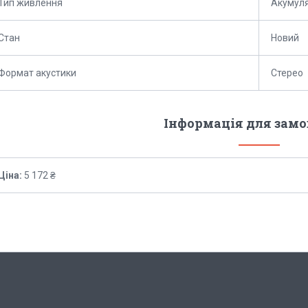
Тип живлення
Акумул
Стан
Новий
Формат акустики
Стерео
Інформація для зам
Ціна:
5 172 ₴