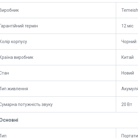
Виробник
Temeis
Гарантійний термін
12 міс
Колір корпусу
Чорний
Країна виробник
Китай
Стан
Новий
Тип живлення
Акумул
Сумарна потужність звуку
20 Вт
Основні
Тип
Портати