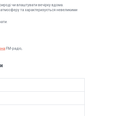
рироді чи влаштувати вечірку вдома.
у атмосферу та характеризується невеликими
вати.
она
FM-радіо,
и