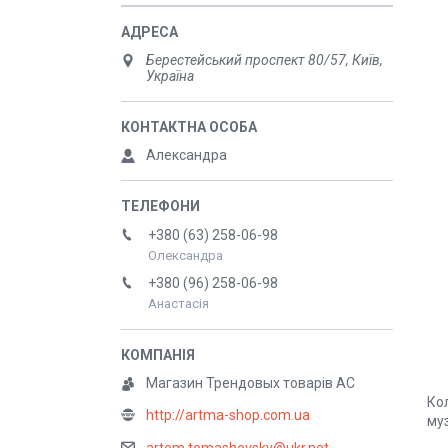
Берестейський проспект 80/57, Київ,
Україна
Александра
+380 (63) 258-06-98
Олександра
+380 (96) 258-06-98
Анастасія
Магазин Трендовых товарів АС
Ко
http://artma-shop.com.ua
му
artem.tomashevsky@ukr.net