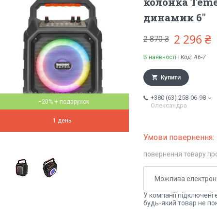
колонка Teme
динамик 6″
2 296 ₴
2 870 ₴
В наявності
Код:
A6-7
Купити
+380 (63) 258-06-98
–20%
Олександра
1 день
повернення товару пр
У компанії підключені 
будь-який товар не по