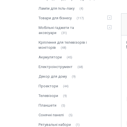
Лампи для гкль-лаку
4
Товари для бізнесу
117
Мобільні гаджети та
аксесуари
31
Кріплення для телевізорів і
моніторів
48
Акумулятори
45
Електроінструмент
68
Декор для дому
9
Проектори
44
Телевізори
9
Планшети
5
Сонячні панелі
5
Рятувальні набори
1