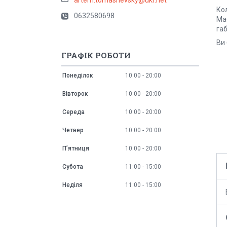
Ко
0632580698
Ма
га
Ви
ГРАФІК РОБОТИ
Понеділок
10:00
20:00
Вівторок
10:00
20:00
Середа
10:00
20:00
Четвер
10:00
20:00
Пʼятниця
10:00
20:00
Субота
11:00
15:00
Неділя
11:00
15:00