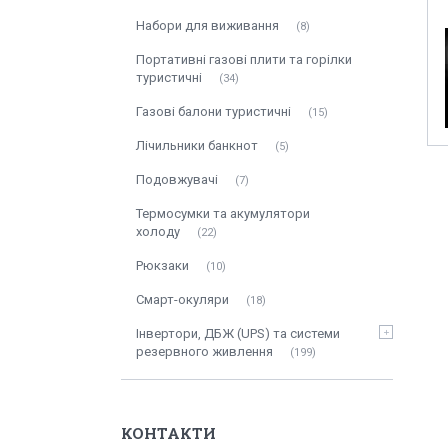
Набори для виживання
8
Портативні газові плити та горілки
туристичні
34
Газові балони туристичні
15
Лічильники банкнот
5
Подовжувачі
7
Термосумки та акумулятори
холоду
22
Рюкзаки
10
Смарт-окуляри
18
Інвертори, ДБЖ (UPS) та системи
резервного живлення
199
КОНТАКТИ