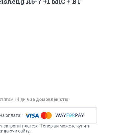
isheng A6-7 +1 MIC + BT
отягом 14 днів
за домовленістю
електронні платежі. Тепер ви можете купити
кидаючи сайту.