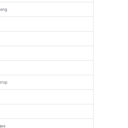
heng
ятор
вні