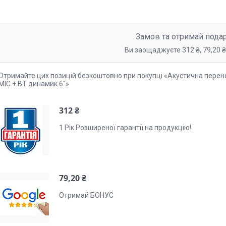
Замов та отримай пода
Ви заощаджуєте 312 ₴, 79,20 ₴,
Отримайте цих позицій безкоштовно при покупці «Акустична перен
MIC + BT динамик 6″»
312 ₴
1 Рік Розширеної гарантії на продукцію!
79,20 ₴
Отримай БОНУС