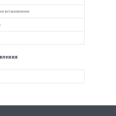
не встановлення
а
овлення