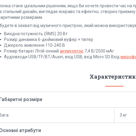
лонка стане ідеальним рішенням, якщо Ви хочете провести час на п
є стильний дизайн, виглядає яскраво та ефектно, створює приємн
баритними розмірами.
 будете в захваті від музичного пристрою, який можна використову
Вихідна потужність (RMS) 20 Вт
Розмір динаміка 6-дюймовий вуфер + твітер
Джерело живлення 110-240 В
Розмір батареї Літій-іонний
акумулятор
7,4 В/2500 мАг
Аудіовходи USB/TF/BT/Auxin, вхід USB, вхід Micro SD Вхід
мікроф
Характеристик
Габаритні розміри
Вага
3 кг
Основні атрибути