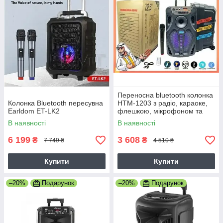
Переносна bluetooth колонка
Колонка Bluetooth пересувна
HTM-1203 з радіо, караоке,
Earldom ET-LK2
флешкою, мікрофоном та
пультом, колонка валіза
В наявності
В наявності
6 199
3 608
₴
₴
7 749 ₴
4 510 ₴
Купити
Купити
–20%
Подарунок
–20%
Подарунок