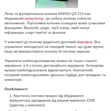
Легка та функціональна колонка KIMISO QS-213 має
вбудований
акумулятор
, що робить колонку повністю
автономною. Портативна колонка оснащена всіма сучасними
функціями: Bluetooth, радіо, mp3-плеєр, який зчитує
інформацію з карт пам'яті та флешок.
У комплекті до колонки додається дротовий
мікрофон
. Все
управління знаходиться на передній панелі, що дуже зручно,
якщо ви використовуєте колонку як систему караоке.
Управляти комбопідсилювачем можна не тільки з панелі
керування, а й з пульта дистанційного керування. Кольорова
музика комбопідсилювача відключається. Компактний,
потужний комбопідсилювач ідеально підійде для провідних та
аніматорів.
Особливості:
Акустична система працює від вбудованого
акумулятора заряджання від мережі живлення 220В
(адаптер у комплекті);