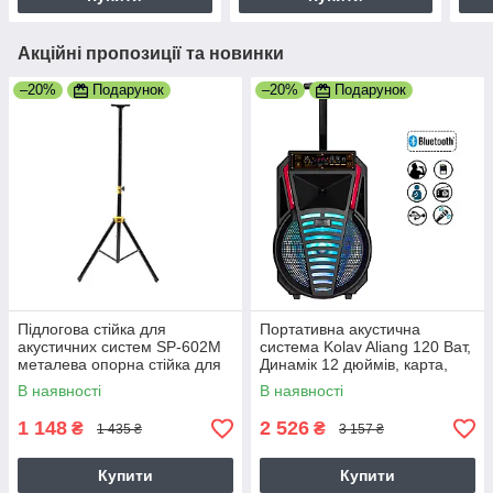
Акційні пропозиції та новинки
–20%
Подарунок
–20%
Подарунок
Підлогова стійка для
Портативна акустична
акустичних систем SP-602M
система Kolav Aliang 120 Ват,
металева опорна стійка для
Динамік 12 дюймів, карта,
акустики
Світломузика 120F
В наявності
В наявності
1 148
2 526
₴
₴
1 435 ₴
3 157 ₴
Купити
Купити