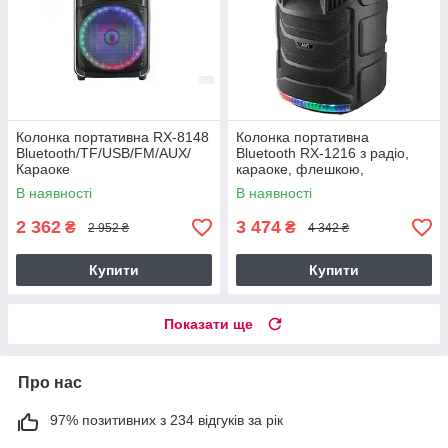
Колонка портативна RX-8148
Колонка портативна
Bluetooth/TF/USB/FM/AUX/
Bluetooth RX-1216 з радіо,
Караоке
караоке, флешкою,
мікрофоном та пультом,
В наявності
В наявності
колонка валіза
2 362
3 474
₴
₴
2 952 ₴
4 342 ₴
Купити
Купити
Показати ще
Про нас
97% позитивних з 234 відгуків за рік