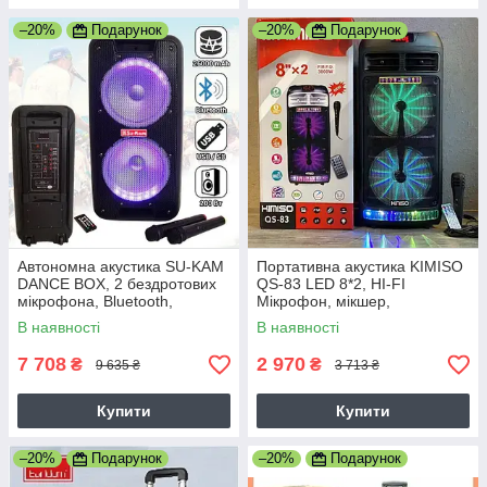
–20%
Подарунок
–20%
Подарунок
Автономна акустика SU-KAM
Портативна акустика KIMISO
DANCE BOX, 2 бездротових
QS-83 LED 8*2, HI-FI
мікрофона, Bluetooth,
Мікрофон, мікшер,
Потужність 200 Вт,
світломузика, потужність 70
В наявності
В наявності
Світломузика
Вт
7 708
2 970
₴
₴
9 635 ₴
3 713 ₴
Купити
Купити
–20%
Подарунок
–20%
Подарунок