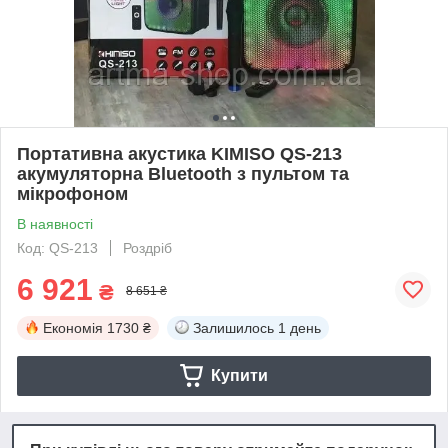
Портативна акустика KIMISO QS-213
акумуляторна Bluetooth з пультом та
мікрофоном
В наявності
Код: QS-213
Роздріб
6 921
₴
8 651 ₴
Економія
1730 ₴
Залишилось
1 день
Купити