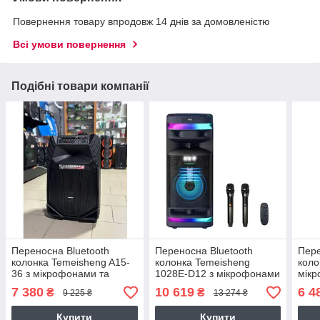
Повернення товару впродовж 14 днів за домовленістю
Всі умови повернення
Подібні товари компанії
Переносна Bluetooth
Переносна Bluetooth
Пере
колонка Temeisheng A15-
колонка Temeisheng
коло
36 з мікрофонами та
1028E-D12 з мікрофонами
мікр
пультом Портативна
та пультом Портативна
Порт
7 380
10 619
6 4
₴
₴
9 225 ₴
13 274 ₴
акустика 120 Вт 15"
акустика 300 Вт 12"+ 2*4"
8"
Купити
Купити