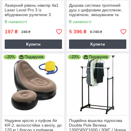
Лазерний рівень нівелір 4в1
Душова система тропічний
Laser Level Pro 3 із
душ з цифровим дисплеєм,
вбудованою рулеткою 3
підсвіткою, змішувачем та
метри
гігієнічним душем 9008A
В наявності
В наявності
XWY-1
197
5 396
₴
₴
246 ₴
6 745 ₴
Купити
Купити
–20%
Подарунок
–20%
Подарунок
Надувне крісло з пуфом Air
Подвійна вішалка підлогова
KR-2, вологостійке з вінілу, до
Double Pole Велика
120 кг | Крісло з пуфиком
1300*450*1600 / 30КГ / Чорна