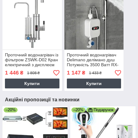
Проточний водонагрівач із
Проточний водонагрівач
фільтром ZSWK-D02 Кран
Delimano делімано душ
електричний з дисплеєм
Потужність 3500 Ватт RX-
021 для душу з екраном,
1 446
1 147
₴
₴
1 808 ₴
1 433 ₴
нагрівання 3 секунди
Купити
Купити
Акційні пропозиції та новинки
–20%
–20%
Подарунок