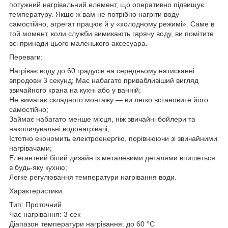
потужний нагрівальний елемент, що оперативно підвищує
температуру. Якщо ж вам не потрібно нагріти воду
самостійно, агрегат працює й у «холодному режимі». Саме в
той момент, коли служби вимикають гарячу воду, ви помітите
всі принади цього маленького аксесуара.
Переваги:
Нагріває воду до 60 градусів на середньому натисканні
впродовж 3 секунд; Має набагато привабливіший вигляд
звичайного крана на кухні або у ванній;
Не вимагає складного монтажу — ви легко встановите його
самостійно;
Займає набагато менше місця, ніж звичайні бойлери та
накопичувальні водонагрівачі;
Істотно економить електроенергію, порівнюючи зі звичайними
нагрівачами;
Елегантний білий дизайн із металевими деталями впишеться
в будь-яку кухню;
Легке регулювання температури нагрівання води.
Характеристики:
Тип: Проточний
Час нагрівання: 3 сек
Діапазон температури нагрівання: до 60 °C