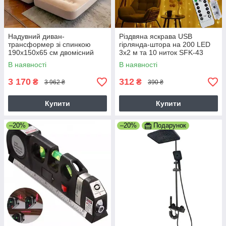
Надувний диван-
Різдвяна яскрава USB
трансформер зі спинкою
гірлянда-штора на 200 LED
190х150х65 см двомісний
3х2 м та 10 ниток SFK-43
для дому та природи (насос
Теплий білий
В наявності
В наявності
у комплекті)
3 170
312
₴
₴
3 962 ₴
390 ₴
Купити
Купити
–20%
–20%
Подарунок