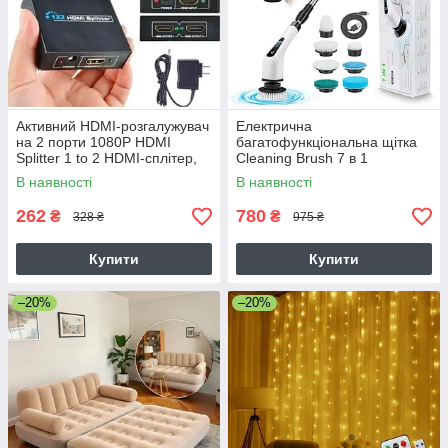
Активний HDMI-розгалужувач
Електрична
на 2 порти 1080P HDMI
багатофункціональна щітка
Splitter 1 to 2 HDMI-сплітер,
Cleaning Brush 7 в 1
HDMI HUB
В наявності
В наявності
262
780
₴
₴
328 ₴
975 ₴
Купити
Купити
–20%
–20%