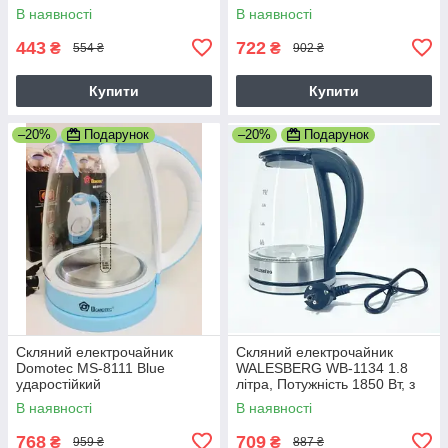
В наявності
В наявності
443
722
₴
₴
554 ₴
902 ₴
Купити
Купити
–20%
Подарунок
–20%
Подарунок
Скляний електрочайник
Скляний електрочайник
Domotec MS-8111 Blue
WALESBERG WB-1134 1.8
ударостійкий
літра, Потужність 1850 Вт, з
підсвічуванням Чорний
В наявності
В наявності
768
709
₴
₴
959 ₴
887 ₴