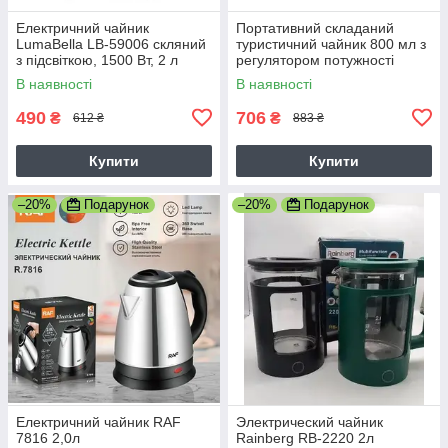
Електричний чайник
Портативний складаний
LumaBella LB-59006 скляний
туристичний чайник 800 мл з
з підсвіткою, 1500 Вт, 2 л
регулятором потужності
В наявності
В наявності
490
706
₴
₴
612 ₴
883 ₴
Купити
Купити
–20%
Подарунок
–20%
Подарунок
Електричний чайник RAF
Электрический чайник
7816 2,0л
Rainberg RB-2220 2л