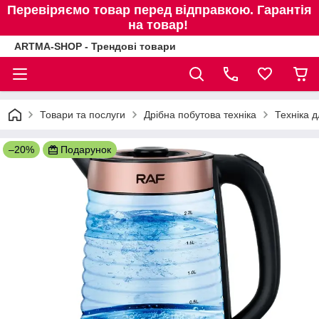
Перевіряємо товар перед відправкою. Гарантія
на товар!
ARTMA-SHOP - Трендові товари
Товари та послуги
Дрібна побутова техніка
Техніка д
–20%
Подарунок