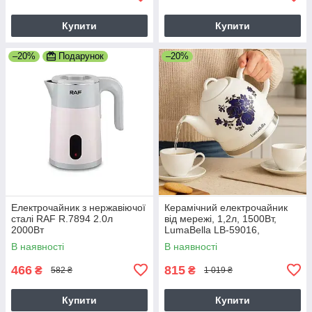
Купити
Купити
–20%
Подарунок
–20%
Електрочайник з нержавіючої
Керамічний електрочайник
сталі RAF R.7894 2.0л
від мережі, 1,2л, 1500Вт,
2000Вт
LumaBella LB-59016,
Дисковий чайник
В наявності
В наявності
Електричний чайник
466
815
₴
₴
582 ₴
1 019 ₴
Купити
Купити