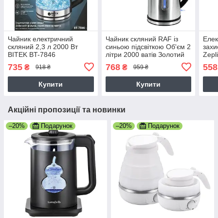
Чайник електричний
Чайник скляний RAF із
Елек
скляний 2,3 л 2000 Вт
синьою підсвіткою Об'єм 2
захи
BITEK BT-7846
літри 2000 ватів Золотий
Zepl
Підсвічування, Індикатор
підс
735
768
558
₴
₴
918 ₴
959 ₴
води, фільтр
Купити
Купити
Акційні пропозиції та новинки
–20%
Подарунок
–20%
Подарунок