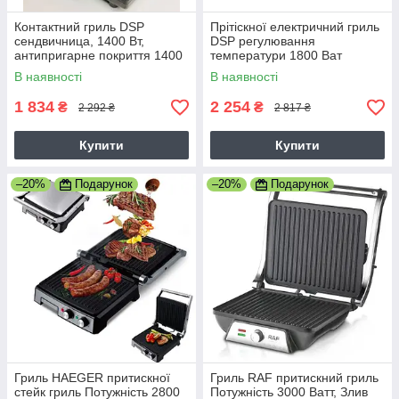
Контактний гриль DSP
Прітіскної електричний гриль
сендвичница, 1400 Вт,
DSP регулювання
антипригарне покриття 1400
температури 1800 Ват
Ватт Сріблястий
Серебристий
В наявності
В наявності
1 834
2 254
₴
₴
2 292 ₴
2 817 ₴
Купити
Купити
–20%
Подарунок
–20%
Подарунок
Гриль HAEGER притискної
Гриль RAF притискний гриль
стейк гриль Потужність 2800
Потужність 3000 Ватт, Злив