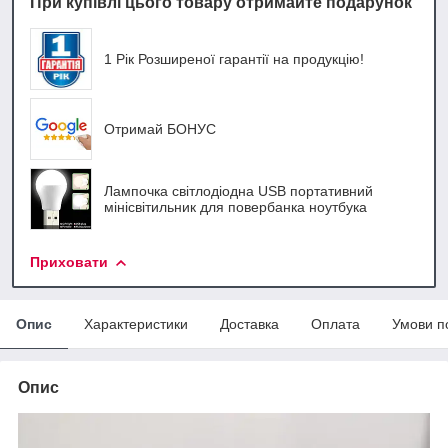
При купівлі цього товару отримайте подарунок
1 Рік Розширеної гарантії на продукцію!
Отримай БОНУС
Лампочка світлодіодна USB портативний
мінісвітильник для повербанка ноутбука
Приховати
Опис
Характеристики
Доставка
Оплата
Умови п
Опис