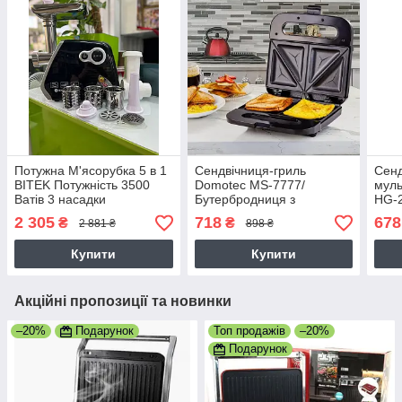
Потужна М'ясорубка 5 в 1
Сендвічниця-гриль
Сенд
BITEK Потужність 3500
Domotec MS-7777/
мул
Ватів 3 насадки
Бутербродниця з
HG-2
шатківниці, 3 сита, 2
антипригарним покриттям
2 305
718
678
₴
₴
2 881 ₴
898 ₴
режими, металеві
/ Електрогриль
шестерні
Купити
Купити
Акційні пропозиції та новинки
–20%
Подарунок
Топ продажів
–20%
Подарунок