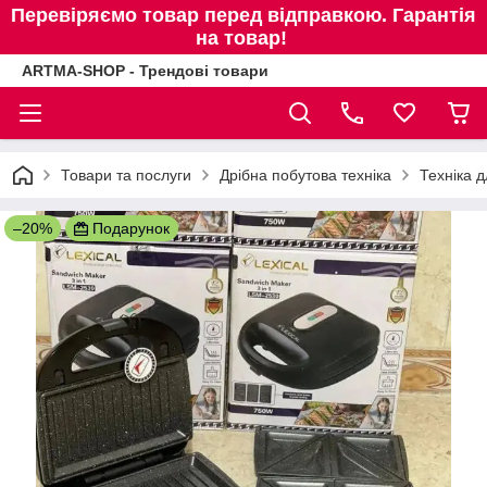
Перевіряємо товар перед відправкою. Гарантія
на товар!
ARTMA-SHOP - Трендові товари
Товари та послуги
Дрібна побутова техніка
Техніка д
–20%
Подарунок