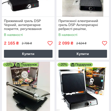
Прижимний гриль DSP
Притискної електричний
Чорний, антипригарне
гриль DSP Антипригарні
покриття, регулювання
ребристі решітки,
температури, відкривається
регулювання температури
В наявності
В наявності
на 180 градусів
1400 Ватт Silver
2 165
2 099
₴
₴
2 706 ₴
2 624 ₴
Купити
Купити
–20%
Подарунок
–20%
Подарунок