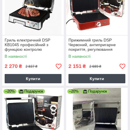
Гриль електричний DSP
Прижимний гриль DSP
KB1045 професійний з
Червоний, антипригарне
функцією контролю
покриття, регулювання
температури [1800 ВТ]
температури, відкривається
В наявності
В наявності
сьемная протвень
на 180 градусів
2 270
2 151
₴
₴
2 837 ₴
2 689 ₴
Купити
Купити
–20%
Подарунок
–20%
Подарунок