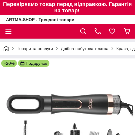
Перевіряємо товар перед відправкою. Гарантія
на товар!
ARTMA-SHOP - Трендові товари
Товари та послуги
Дрібна побутова техніка
Краса, зд
–20%
Подарунок