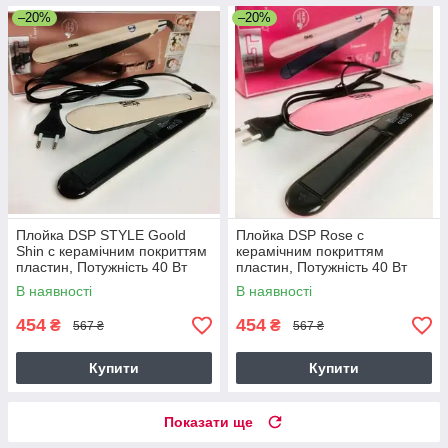
–20%
–20%
Плойка DSP STYLE Goold
Плойка DSP Rose c
Shin c керамічним покриттям
керамічним покриттям
пластин, Потужність 40 Вт
пластин, Потужність 40 Вт
утюжок, випрямляч 10052
утюжок, випрямляч 10052
В наявності
В наявності
Gold
Rose
454
454
₴
₴
567 ₴
567 ₴
Купити
Купити
Показати ще