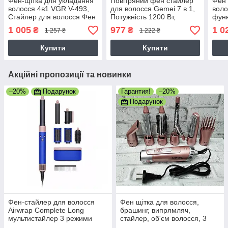
Фен-щітка для укладання
Повітряний фен стайлер
Фен 
волосся 4в1 VGR V-493,
для волосся Gemei 7 в 1,
воло
Стайлер для волосся Фен
Потужність 1200 Вт,
функ
– браш Мультистайлер
Температура нагріву 200
вузь
1 005
977
1 0
₴
₴
1 257 ₴
1 222 ₴
Градусів (GM-4836)
1200
Купити
Купити
Акційні пропозиції та новинки
–20%
Подарунок
Гарантия!
–20%
Подарунок
Фен-стайлер для волосся
Фен щітка для волосся,
Airwrap Complete Long
брашинг, випрямляч,
мультистайлер 3 режими
стайлер, об'єм волосся, 3
1300 Вт
температури, 2200 Вт Gemei