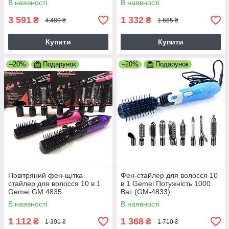
В наявності
В наявності
7 в 1 Рожевий
3 591
1 332
₴
₴
4 489 ₴
1 665 ₴
Купити
Купити
–20%
Подарунок
–20%
Подарунок
Повітряний фен-щітка
Фен-стайлер для волосся 10
стайлер для волосся 10 в 1
в 1 Gemei Потужність 1000
Gemei GM 4835
Ват (GM-4833)
В наявності
В наявності
1 112
1 368
₴
₴
1 391 ₴
1 710 ₴