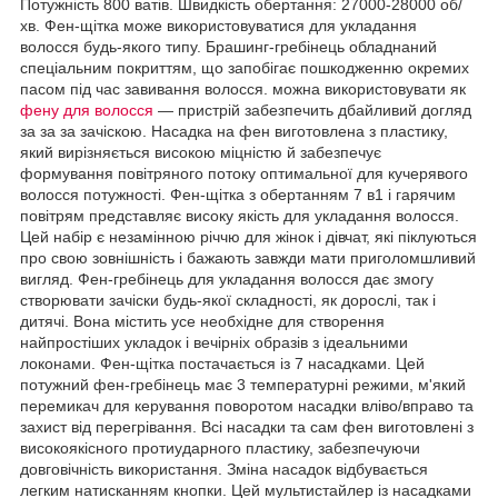
Потужність 800 ватів. Швидкість обертання: 27000-28000 об/
хв. Фен-щітка може використовуватися для укладання
волосся будь-якого типу. Брашинг-гребінець обладнаний
спеціальним покриттям, що запобігає пошкодженню окремих
пасом під час завивання волосся. можна використовувати як
фену для волосся
— пристрій забезпечить дбайливий догляд
за за за зачіскою. Насадка на фен виготовлена з пластику,
який вирізняється високою міцністю й забезпечує
формування повітряного потоку оптимальної для кучерявого
волосся потужності. Фен-щітка з обертанням 7 в1 і гарячим
повітрям представляє високу якість для укладання волосся.
Цей набір є незамінною річчю для жінок і дівчат, які піклуються
про свою зовнішність і бажають завжди мати приголомшливий
вигляд. Фен-гребінець для укладання волосся дає змогу
створювати зачіски будь-якої складності, як дорослі, так і
дитячі. Вона містить усе необхідне для створення
найпростіших укладок і вечірніх образів з ідеальними
локонами. Фен-щітка постачається із 7 насадками. Цей
потужний фен-гребінець має 3 температурні режими, м'який
перемикач для керування поворотом насадки вліво/вправо та
захист від перегрівання. Всі насадки та сам фен виготовлені з
високоякісного протиударного пластику, забезпечуючи
довговічність використання. Зміна насадок відбувається
легким натисканням кнопки. Цей мультистайлер із насадками