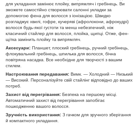
для укладання замінює плойку, випрямляч і гребінець. Ви
зможете самостійно створювати салонні укладки за
допомогою фена для волосся з іонізацією. Швидко
розгладжує хвилі, гофре, кучеряві (афролокони, афрокудрі)
волосся будь-якої густоти та менш небезпечний, ніж
класичний стайлер для волосся, плойка, щипці. Отже, фен-
щітка замінить плойку та випрямляч.
Аксесуари:
Планшет, плоский гребінець, ручний гребінець,
флокувальний гребінець, шпилька для волосся, бічна
повітряна насадка. Все необхідне для творчості з вашим
стилем.
Настроювання передавання:
Вимк. — Холодний — Низький
— Високий. Персоналізуйте свій стайлінг відповідно до ваших
потреб.
Захист від перегрівання:
Безпека на першому місці.
Автоматичний захист від перегрівання запобігає
пошкодженню вашого волосся.
Зручність використання:
З гачком для зручного зберігання
й компактного укладання.