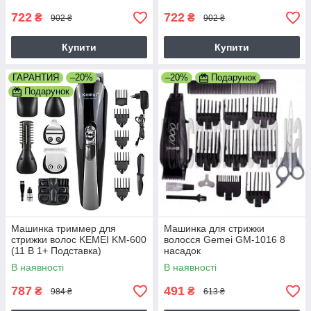
722
722
₴
₴
902 ₴
902 ₴
Купити
Купити
ГАРАНТИЯ
–20%
–20%
Подарунок
Подарунок
Машинка триммер для
Машинка для стрижки
стрижки волос KEMEI KM-600
волосся Gemei GM-1016 8
(11 В 1+ Подставка)
насадок
В наявності
В наявності
787
491
₴
₴
984 ₴
613 ₴