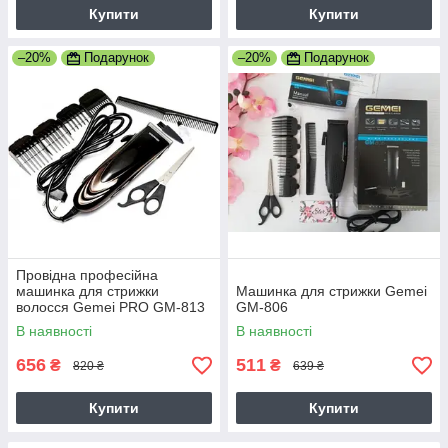
Купити
Купити
–20%
Подарунок
–20%
Подарунок
Провідна професійна
машинка для стрижки
Машинка для стрижки Gemei
волосся Gemei PRO GM-813
GM-806
Original
В наявності
В наявності
656
511
₴
₴
820 ₴
639 ₴
Купити
Купити