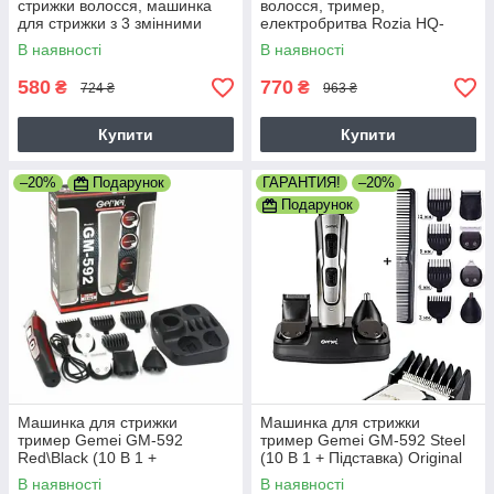
стрижки волосся, машинка
волосся, тример,
для стрижки з 3 змінними
електробритва Rozia HQ-
насадками бездротова, DSP-
5100 (6 насадок)
В наявності
В наявності
90339-A
580
770
₴
₴
724 ₴
963 ₴
Купити
Купити
–20%
Подарунок
ГАРАНТИЯ!
–20%
Подарунок
Машинка для стрижки
Машинка для стрижки
тример Gemei GM-592
тример Gemei GM-592 Steel
Red\Black (10 В 1 +
(10 В 1 + Підставка) Original
Підставка) Original
В наявності
В наявності