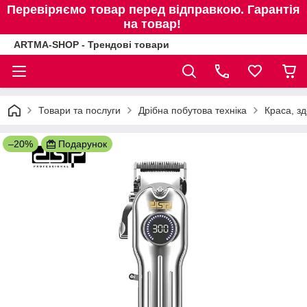
Перевіряємо товар перед відправкою. Гарантія
на товар!
ARTMA-SHOP - Трендові товари
Товари та послуги
Дрібна побутова техніка
Краса, зд
–20%
Подарунок