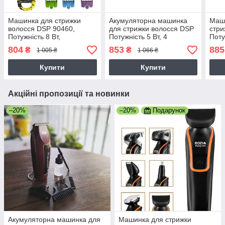
Машинка для стрижки
Акумуляторна машинка
Маш
волосся DSP 90460,
для стрижки волосся DSP
стри
Потужність 8 Вт,
Потужність 5 Вт, 4
Поту
нержавіюча сталь (90460)
насадки, чорна (90315)
наса
804
853
885
₴
₴
1 005 ₴
1 066 ₴
(900
Купити
Купити
Акційні пропозиції та новинки
–20%
–20%
Подарунок
Акумуляторна машинка для
Машинка для стрижки