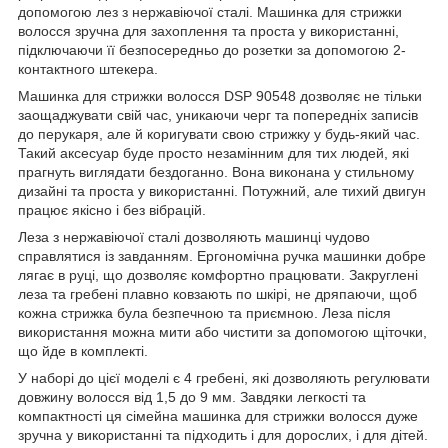
допомогою лез з нержавіючої сталі. Машинка для стрижки
волосся зручна для захоплення та проста у використанні,
підключаючи її безпосередньо до розетки за допомогою 2-
контактного штекера.
Машинка для стрижки волосся DSP 90548 дозволяє не тільки
заощаджувати свій час, уникаючи черг та попередніх записів
до перукаря, але й коригувати свою стрижку у будь-який час.
Такий аксесуар буде просто незамінним для тих людей, які
прагнуть виглядати бездоганно. Вона виконана у стильному
дизайні та проста у використанні. Потужний, але тихий двигун
працює якісно і без вібрацій.
Леза з нержавіючої сталі дозволяють машинці чудово
справлятися із завданням. Ергономічна ручка машинки добре
лягає в руці, що дозволяє комфортно працювати. Закруглені
леза та гребені плавно ковзають по шкірі, не дряпаючи, щоб
кожна стрижка була безпечною та приємною. Леза після
використання можна мити або чистити за допомогою щіточки,
що йде в комплекті.
У наборі до цієї моделі є 4 гребені, які дозволяють регулювати
довжину волосся від 1,5 до 9 мм. Завдяки легкості та
компактності ця сімейна машинка для стрижки волосся дуже
зручна у використанні та підходить і для дорослих, і для дітей.