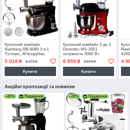
Кухонний комбайн
Кухонний комбайн 3 до 1
Кухо
Rainberg RB-8080 3 в 1
Domotec MS-2051
Rain
Тістоміс, М'ясорубка,
потужність 3000 Вт
4200
Блендер (4200 Вт) 5B
М'яс
5 018
6 859
4 9
₴
₴
6 273 ₴
8 574 ₴
Мікс
Купити
Купити
Акційні пропозиції та новинки
–20%
Подарунок
–20%
Подарунок