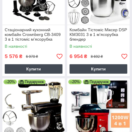
Стаціонарний кухонний
Комбайн Тістоміс Міксер DSP
комбайн Crownberg СВ-3409
KM3031 3 в 1 м'ясорубка
3 в 1 тістоміс м'ясорубка
блендер
блендер із чашею 5 л 2600 Вт
В наявності
В наявності
5 576
6 954
₴
₴
6 970 ₴
8 692 ₴
Купити
Купити
–20%
Подарунок
–20%
Подарунок