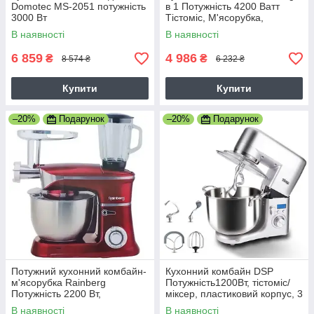
Domotec MS-2051 потужність
в 1 Потужність 4200 Ватт
3000 Вт
Тістоміс, М'ясорубка,
Блендер Міксер RB-8080
В наявності
В наявності
Червоний
6 859
4 986
₴
₴
8 574 ₴
6 232 ₴
Купити
Купити
–20%
Подарунок
–20%
Подарунок
Потужний кухонний комбайн-
Кухонний комбайн DSP
м'ясорубка Rainberg
Потужність1200Вт, тістоміс/
Потужність 2200 Вт,
міксер, пластиковий корпус, 3
металевий, тестоміс,
насадки, сріблястий
В наявності
В наявності