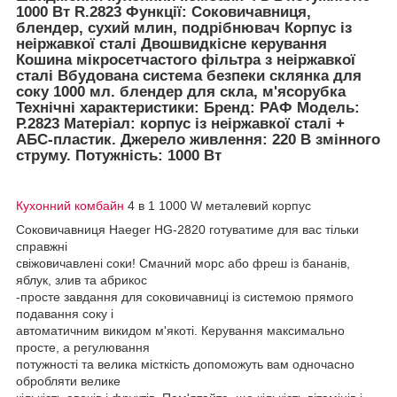
1000 Вт R.2823 Функції: Соковичавниця,
блендер, сухий млин, подрібнювач Корпус із
неіржавкої сталі Двошвидкісне керування
Кошина мікросетчастого фільтра з неіржавкої
сталі Вбудована система безпеки склянка для
соку 1000 мл. блендер для скла, м'ясорубка
Технічні характеристики: Бренд: РАФ Модель:
Р.2823 Матеріал: корпус із неіржавкої сталі +
АБС-пластик. Джерело живлення: 220 В змінного
струму. Потужність: 1000 Вт
Кухонний комбайн
4 в 1 1000 W металевий корпус
Соковичавниця Haeger HG-2820 готуватиме для вас тільки
справжні
свіжовичавлені соки! Смачний морс або фреш із бананів,
яблук, злив та абрикос
-просте завдання для соковичавниці із системою прямого
подавання соку і
автоматичним викидом м'якоті. Керування максимально
просте, а регулювання
потужності та велика місткість допоможуть вам одночасно
обробляти велике