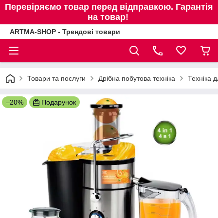
Перевіряємо товар перед відправкою. Гарантія
на товар!
ARTMA-SHOP - Трендові товари
Товари та послуги
Дрібна побутова техніка
Техніка д
–20%
Подарунок