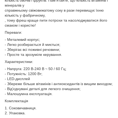
кількість овочів і фруктів. Пам'ятайте, що кількість вітамінів і
мінералів у
справжньому свіжовижатому соку в рази перевищує їхню
кількість у фабричному,
, тому фреш краще пити потрохи та насолоджуватися його
смаком і користю!
Переваги:
- Металевий корпус;
- Легко розбирається й миється;
- Зберігає всі поживні речовини;
- Просте та зрозуміле керування.
Характеристики:
- Напруга: 220 В-240 В ~ 50 / 60 Гц;
- Потужність: 1200 Вт;
- LED-дисплей
- Збереже більше вітамінів і антиоксидантів із вищим виходом;
- Від'єднувані деталі для легкого очищення;
- Малошумна експлуатація.
Комплектація
1. Соковичавниця.
2. Упаковка.