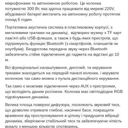
мікрофонами та автономною роботою. Це колонка
потужністю 300 Вт, яка здатна працювати від мережі 220V,
вбудованої батареї вистачить на автономну роботу протягом
понад 6 годин.
Портативна акустична система в пластиковому корпусі, з
металевими гратами на динаміці, відтворює музику з TF карт
пам'яті або USB-флешок, а також з будь-яких пристроїв, що
підтримують функцію Bluetooth (з смартфонів, планшетів чи
ноутбуків). Бездротова передача звуку через Bluetooth
забезпечить стійке підключення до гаджета на відстані до 10
м.
Всі функціональні налаштування, дисплей, та керування
треками знаходиться на передній панелі колонки, і керувати
колонкою так само можна з пульта дистанційного керування.
Так само є можливе підключення через AUX з пристроями,
що володіють даним роз'ємом. Колонка має світлодіодне RGB
підсвічування динаміка.
Велика площа поверхні дифузора, посилюють звуковий тиск,
що дозволяє отримати глибокі, насичені баси, покращити
враження від прослуховування в цілому і придушити вібрації
динаміка, зберігаючи стабільний тиск та забезпечуючи чіткість
вокалу з меншою кількістю спотворень.