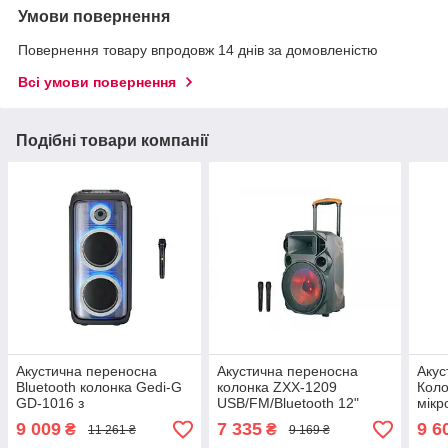
Умови повернення
Повернення товару впродовж 14 днів за домовленістю
Всі умови повернення
Подібні товари компанії
Акустична переносна
Акустична переносна
Акус
Bluetooth колонка Gedi-G
колонка ZXX-1209
Коло
GD-1016 з
USB/FM/Bluetooth 12"
мікр
радіомікрофоном 2*10"
30Вт
Поту
9 009
7 335
9 6
₴
₴
11 261 ₴
9 169 ₴
100 Вт FM, USB, AUX,
чор