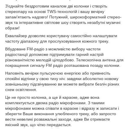
З'єднайте бездротовим каналом дві колонки і створіть
стереопару на основі TWS-технологій і вашу вечірку
запам'ятають надовго! Потужний, широкоформатний стерео-
звук та інтерактивне світлове шоу створять незабутні музичні
образи!
Еквалайзер дозволяє користувачу самостійно налаштувати
частоту діапазону для прослуховування кожного треку.
Вбудоване FM-радіо з можливістю вибору частоти
радіостанції допоможе підтримувати гарний настрій
різноманітністю мелодій цілодобово. Телескопічна антена для
покращення сигналу FM радіо розташована позаду колонки.
Наповніть вечірки пульсуючою енергією або привнесіть
спокійні відтінки у свою тиху ніч: завдяки абсолютно новому
зовнішньому підсвічуванню ви можете вибрати безліч різних
схем освітлення.
Це не просто колонка, а ще й караоке, адже вона
комплектується двома радіо мікрофонами. З такими
мікрофонами можна співати в караоке і відразу ж записати і
зберегти Ваше виконання улюбленого треку, або запросто
вести невеликі розважальні заходи, адже Ви отримаєте
якісний звук, що чітко передається.