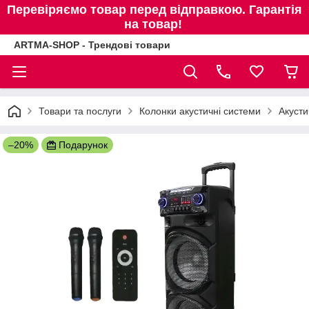
Перевіряємо товар перед відправкою. Гарантія
на товар!
ARTMA-SHOP - Трендові товари
Товари та послуги
Колонки акустичні системи
Акусти
–20%
Подарунок