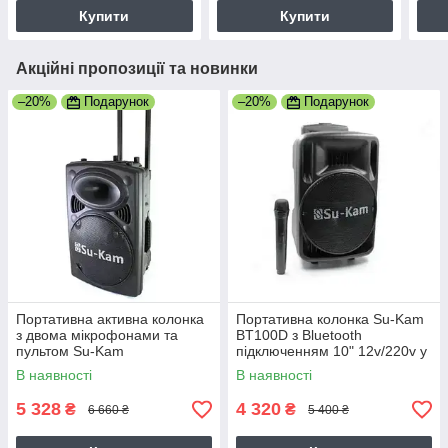
RGB
Купити
Купити
Акційні пропозиції та новинки
–20%
Подарунок
–20%
Подарунок
Портативна активна колонка
Портативна колонка Su-Kam
з двома мікрофонами та
BT100D з Bluetooth
пультом Su-Kam
підключенням 10" 12v/220v у
BT120D/212D з Bluetooth
комплекті з мікрофоном
В наявності
В наявності
підключенням 250 Вт
5 328
4 320
₴
₴
6 660 ₴
5 400 ₴