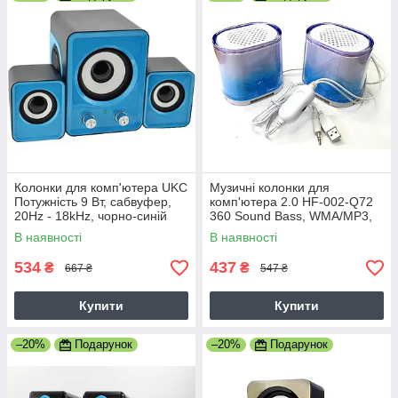
Колонки для комп'ютера UKC
Музичні колонки для
Потужність 9 Вт, сабвуфер,
комп'ютера 2.0 HF-002-Q72
20Hz - 18kHz, чорно-синій
360 Sound Bass, WMA/MP3,
(FT 202 7961)
блакитні (7776)
В наявності
В наявності
534
437
₴
₴
667 ₴
547 ₴
Купити
Купити
–20%
Подарунок
–20%
Подарунок