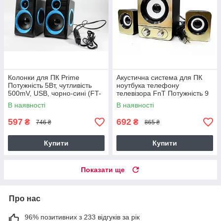
Колонки для ПК Prime
Акустична система для ПК
Потужність 5Вт, чутливість
ноутбука телефону
500mV, USB, чорно-сині (FT-
телевізора FnT Потужність 9
165 9690)
Вт, 2.1 колонки із
В наявності
В наявності
сабвуфером, бежеві (FT-25
8786)
597
692
₴
₴
746 ₴
865 ₴
Купити
Купити
Показати ще
Про нас
96% позитивних з 233 відгуків за рік