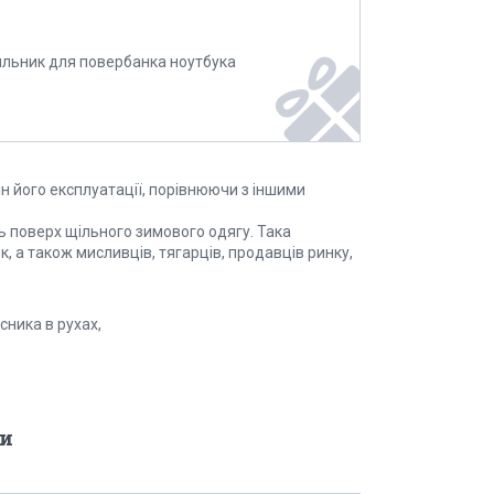
ильник для повербанка ноутбука
ін його експлуатації, порівнюючи з іншими
ть поверх щільного зимового одягу. Така
, а також мисливців, тягарців, продавців ринку,
сника в рухах,
и