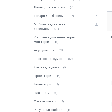
Лампи для гкль-лаку
4
Товари для бізнесу
117
Мобільні гаджети та
аксесуари
31
Кріплення для телевізорів і
моніторів
48
Акумулятори
45
Електроінструмент
68
Декор для дому
9
Проектори
44
Телевізори
9
Планшети
5
Сонячні панелі
5
Рятувальні набори
1