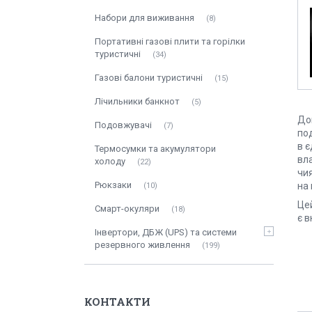
Набори для виживання
8
Портативні газові плити та горілки
туристичні
34
Газові балони туристичні
15
Лічильники банкнот
5
Дощ
Подовжувачі
7
по
в є
Термосумки та акумулятори
вла
холоду
22
чия
Рюкзаки
на 
10
Цей
Смарт-окуляри
18
є в
Інвертори, ДБЖ (UPS) та системи
резервного живлення
199
КОНТАКТИ