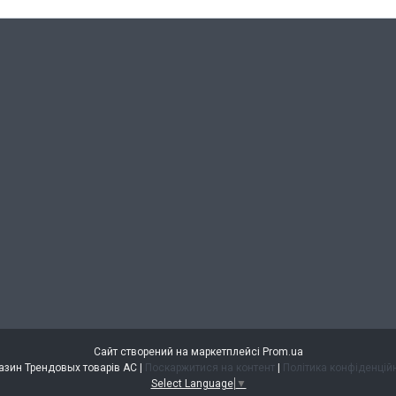
Сайт створений на маркетплейсі
Prom.ua
Магазин Трендовых товарів АС |
Поскаржитися на контент
|
Політика конфіденцій
Select Language
▼