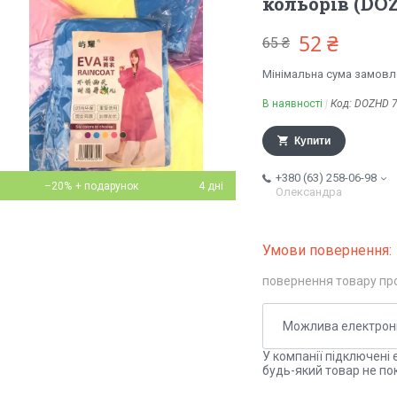
кольорів (DOZ
52 ₴
65 ₴
Мінімальна сума замовле
В наявності
Код:
DOZHD 7
Купити
+380 (63) 258-06-98
–20%
4 дні
Олександра
повернення товару пр
У компанії підключені 
будь-який товар не по