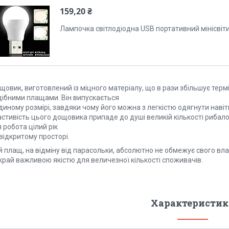
159,20 ₴
Лампочка світлодіодна USB портативний мінісвіт
овик, виготовлений із міцного матеріалу, що в рази збільшує терм
дібними плащами. Він випускається
диному розмірі, завдяки чому його можна з легкістю одягнути наві
стивість цього дощовика припаде до душі великій кількості рибалок
 робота цілий рік
відкритому просторі.
 плащ, на відміну від парасольки, абсолютно не обмежує свого вла
край важливою якістю для величезної кількості споживачів.
Характеристик