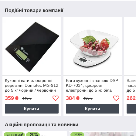
Подібні товари компанії
Кухонні ваги електронні
Ваги кухонні з чашею DSP
Ваги
дерев'яні Domotec MS-912
KD-7034, цифрові
чаш
до 5 кг чорний / червоний
електронні до 5 кг, біла
до 5
(KD 7034)
359
384
262
₴
₴
449 ₴
480 ₴
Купити
Купити
Акційні пропозиції та новинки
Гарантия!
–20%
–20%