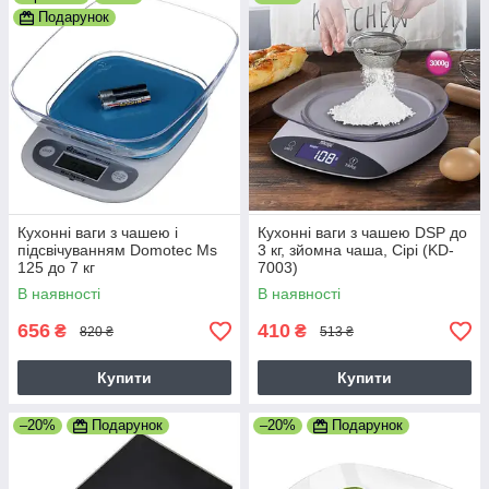
Подарунок
Кухонні ваги з чашею і
Кухонні ваги з чашею DSP до
підсвічуванням Domotec Ms
3 кг, зйомна чаша, Сірі (KD-
125 до 7 кг
7003)
В наявності
В наявності
656
410
₴
₴
820 ₴
513 ₴
Купити
Купити
–20%
Подарунок
–20%
Подарунок