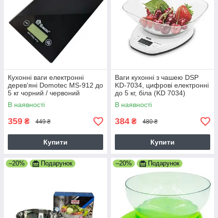
Кухонні ваги електронні
Ваги кухонні з чашею DSP
дерев'яні Domotec MS-912 до
KD-7034, цифрові електронні
5 кг чорний / червоний
до 5 кг, біла (KD 7034)
В наявності
В наявності
359
384
₴
₴
449 ₴
480 ₴
Купити
Купити
–20%
Подарунок
–20%
Подарунок