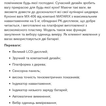
помічником будь-якої господині. Сучасний дизайн зробить
вагу прикрасою для будь-якої кухні! Маючи такі ваги, ви
зможете довести до досконалості всі свої кулінарні шедеври.
Кухонні ваги MX-406 від компанії MATARIX з максимальним
навантаженням на 5 кг, обладнані РК-дисплеєм, що добре
читається, і виготовлені на платформі виготовленої з
високоякісного пластику. Модель також має функцію
занулення та вибору одиниць виміру. Як елемент живлення у
вагах використовується дві батареї.
Переваги:
Великий LCD-дисплей;
Зручний та компактний дизайн;
Платформа з дерева;
Сенсорна панель;
висока точність тензометричних показників;
Індикатор навантаження;
Індикатор низького заряду батарей;
Автоматичне вимкнення;
Вибір одиниць вимірювання;