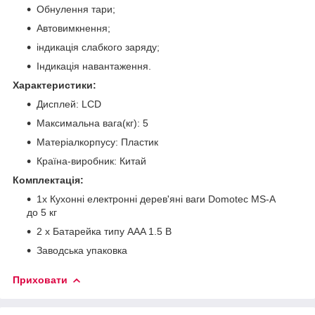
Обнулення тари;
Автовимкнення;
індикація слабкого заряду;
Індикація навантаження.
Характеристики:
Дисплей: LCD
Максимальна вага(кг): 5
Матеріалкорпусу: Пластик
Країна-виробник: Китай
Комплектація:
1х Кухонні електронні дерев'яні ваги Domotec MS-A
до 5 кг
2 х Батарейка типу AAA 1.5 В
Заводська упаковка
Приховати