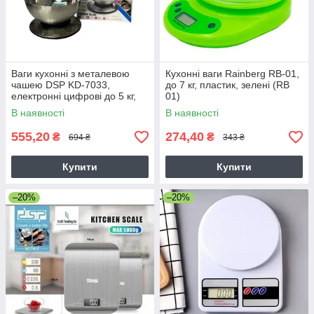
Ваги кухонні з металевою
Кухонні ваги Rainberg RB-01,
чашею DSP KD-7033,
до 7 кг, пластик, зелені (RB
електронні цифрові до 5 кг,
01)
сріблясті (7033)
В наявності
В наявності
555,20
274,40
₴
₴
694 ₴
343 ₴
Купити
Купити
–20%
–20%