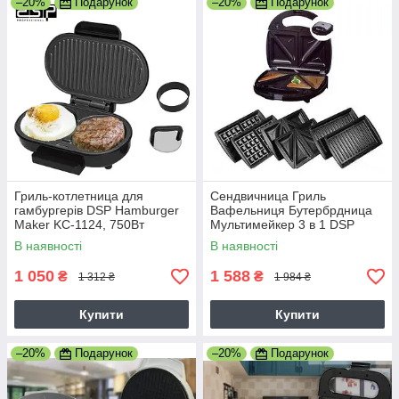
–20%
Подарунок
–20%
Подарунок
Гриль-котлетница для
Сендвичница Гриль
гамбургерів DSP Hamburger
Вафельниця Бутербрдница
Maker KC-1124, 750Вт
Мультимейкер 3 в 1 DSP
Потужність 750Вт (KC-1049)
В наявності
В наявності
1 050
1 588
₴
₴
1 312 ₴
1 984 ₴
Купити
Купити
–20%
Подарунок
–20%
Подарунок