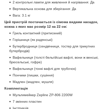
2 контрольні лампи для живлення й нагрівання: Да
Вертикальна основа для зберігання: Да
Вага: 3.1 кг
Цей пристрій постачається із сімома видами насадок,
кожна з яких має розмір 12 на 22 см:
Гриль контактний (притискний)
Горішниця (як радянські)
Бутербродниця (сендвічниця, тостер для трикутних
бутербродів)
Вафельниця (толсті бельгійські вафлі, вони ж венські,
брюсельські, гофре)
Вафельниця (тонкі вафлі для трубочок)
Пончики (пишки, сушіння)
Мадлен (мадлен, мушля)
Комплектація
Мультимейкер Zepline ZP-806 2200W
7 змінних пластин
Інструкція