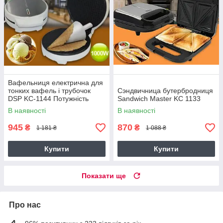
Вафельниця електрична для
тонких вафель і трубочок
Сэндвичница бутербродниця
DSP KC-1144 Потужність
Sandwich Master KC 1133
1000 Ват
В наявності
В наявності
945
870
₴
₴
1 181 ₴
1 088 ₴
Купити
Купити
Показати ще
Про нас