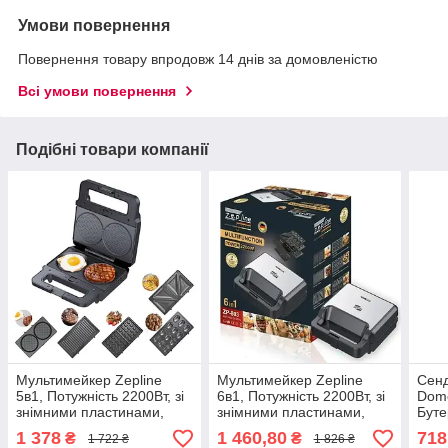
Умови повернення
Повернення товару впродовж 14 днів за домовленістю
Всі умови повернення
Подібні товари компанії
Мультимейкер Zepline
Мультимейкер Zepline
Сенд
5в1, Потужність 2200Вт, зі
6в1, Потужність 2200Вт, зі
Domo
знімними пластинами,
знімними пластинами,
Буте
сіра (ZP 813)
сіра (ZP 803)
анти
1 378
1 460,80
718
₴
₴
1 722 ₴
1 826 ₴
/ Ел