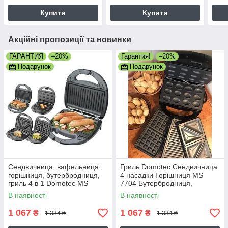
Купити
Купити
Акційні пропозиції та новинки
ГАРАНТИЯ
–20%
Гарантия!
–20%
Подарунок
Подарунок
Сендвичница, вафельниця,
Гриль Domotec Сендвичница
горішниця, бутербродниця,
4 насадки Горішниця MS
гриль 4 в 1 Domotec MS
7704 Бутербродниця,
7Steel
вафельниця
В наявності
В наявності
1 067
1 067
₴
₴
1 334 ₴
1 334 ₴