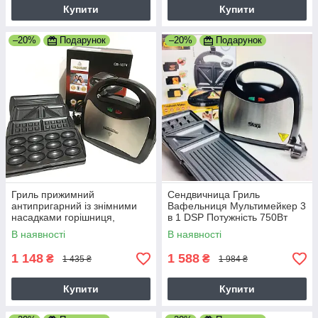
Купити
Купити
–20%
Подарунок
–20%
Подарунок
Гриль прижимний
Сендвичница Гриль
антипригарний із знімними
Вафельниця Мультимейкер 3
насадками горішниця,
в 1 DSP Потужність 750Вт
вафельниця, бутербродниця
(KC-1049)
В наявності
В наявності
Crownberg CB-1074 4 в 1
1 148
1 588
₴
₴
1 435 ₴
1 984 ₴
Купити
Купити