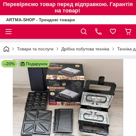
Перевіряємо товар перед відправкою. Гарантія
на товар!
ARTMA-SHOP - Трендові товари
Товари та послуги
Дрібна побутова техніка
Техніка д
–20%
Подарунок