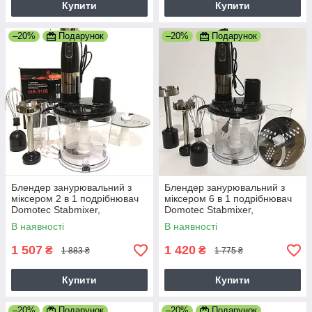
Купити
Купити
–20%
Подарунок
–20%
Подарунок
Блендер занурювальний з
Блендер занурювальний з
міксером 2 в 1 подрібнювач
міксером 6 в 1 подрібнювач
Domotec Stabmixer,
Domotec Stabmixer,
Потужність 800W 5106
Потужність 800W, 4 насадки
В наявності
В наявності
MS-5107
1 507
1 420
₴
₴
1 883 ₴
1 775 ₴
Купити
Купити
–20%
Подарунок
–20%
Подарунок