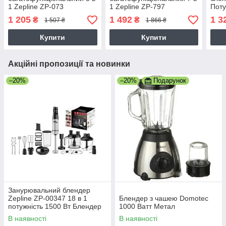
1 Zepline ZP-073
1 Zepline ZP-797
Поту
подрібнювач для дому
подрібнювач для дому
підс
1 205
1 492
1 3
₴
₴
1 507 ₴
1 866 ₴
побутовий 1500 Вт чорний
побутовий 1500 Вт
Купити
Купити
Акційні пропозиції та новинки
–20%
–20%
Подарунок
Занурювальний блендер
Zepline ZP-00347 18 в 1
Блендер з чашею Domotec
потужність 1500 Вт Блендер
1000 Ватт Метал
подрібнювач 5 швидкостей
В наявності
В наявності