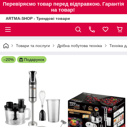
Перевіряємо товар перед відправкою. Гарантія
на товар!
ARTMA-SHOP - Трендові товари
Товари та послуги
Дрібна побутова техніка
Техніка д
–20%
Подарунок