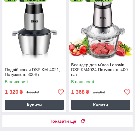
Блендер для м'яса і овочів
Подрібнювач DSP KM-4021,
DSP KM4024 Потужність 400
Потужність 300Вт
ват
В наявності
В наявності
1 320
1 368
₴
₴
1 650 ₴
1 710 ₴
Купити
Купити
Показати ще