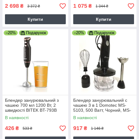
2 698
1 075
₴
₴
3 372 ₴
1 344 ₴
Купити
Купити
–20%
Подарунок
–20%
Подарунок
Блендер занурювальний з
Блендер занурювальний c
чашею 700 мл 1200 Вт, 2
чашею 3 в 1 Domotec MS-
швидкості BITEK BT-793B
5103, 500 Ватт, Чорний, MS-
5103
В наявності
В наявності
426
917
₴
₴
533 ₴
1 146 ₴