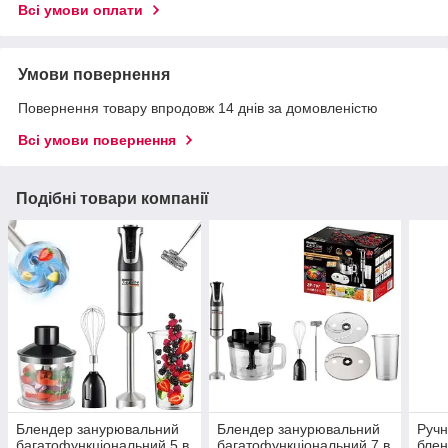
Всі умови оплати
Умови повернення
Повернення товару впродовж 14 днів за домовленістю
Всі умови повернення
Подібні товари компанії
Блендер занурювальний
Блендер занурювальний
Ручн
багатофункціональний 5 в
багатофункціональний 7 в
блен