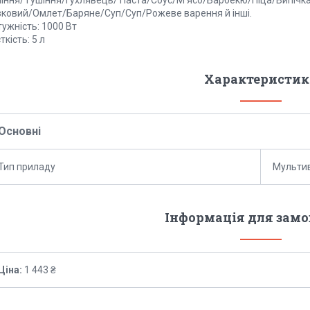
зковий/Омлет/Баряне/Суп/Суп/Рожеве варення й інші.
ужність: 1000 Вт
ткість: 5 л
Характеристик
Основні
Тип приладу
Мульти
Інформація для зам
Ціна:
1 443 ₴