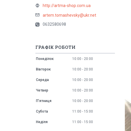
http://artma-shop.com.ua
artem.tomashevsky@ukr.net
0632580698
ГРАФІК РОБОТИ
Понеділок
10:00
20:00
Вівторок
10:00
20:00
Середа
10:00
20:00
Четвер
10:00
20:00
Пʼятниця
10:00
20:00
Субота
11:00
15:00
Неділя
11:00
15:00