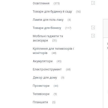
Освітлення
373
Товари для будинку й саду
56
Лампи для гкль-лаку
4
Товари для бізнесу
117
Мобільні гаджети та
аксесуари
31
Кріплення для телевізорів і
моніторів
48
Акумулятори
45
Електроінструмент
68
Декор для дому
9
Проектори
44
Телевізори
9
Планшети
5