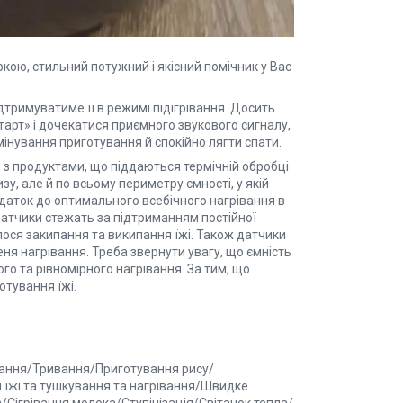
ою, стильний потужний і якісний помічник у Вас
дтримуватиме її в режимі підігрівання. Досить
тарт» і дочекатися приємного звукового сигналу,
інування приготування й спокійно лягти спати.
 з продуктами, що піддаються термічній обробці
зу, але й по всьому периметру ємності, у якій
одаток до оптимального всебічного нагрівання в
атчики стежать за підтриманням постійної
лося закипання та википання їжі. Також датчики
ня нагрівання. Треба звернути увагу, що ємність
го та рівномірного нагрівання. За тим, що
отування їжі.
вання/Тривання/Приготування рису/
 їжі та тушкування та нагрівання/Швидке
Сігрівання молока/Ступінізація/Світанок тепла/