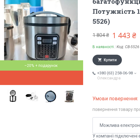
багатофункці
Потужність 1
5526)
1 443 ₴
1 804 ₴
В наявності
Код:
CB-5526
Купити
–20%
+380 (63) 258-06-98
Олександра
повернення товару пр
У компанії підключені 