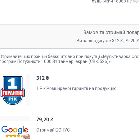
будь-який товар не по
Замов та отримай пода
Ви заощаджуєте 312 ₴, 79,20 ₴,
Отримайте цих позицій безкоштовно при покупці «Мультиварка Crow
програм Потужність 1000 Вт таймер, екран (CB-5526)»
312 ₴
1 Рік Розширеної гарантії на продукцію!
79,20 ₴
Отримай БОНУС