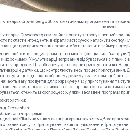
льтиварка Crowenberg з 30 автоматичними програмами та пароварк
на кухні.
ьтиварка Crowenberg самостійно приготує страву в певний час і пі
сто покласти інгредієнти, вибрати застосунок, натиснути кнопку «С
 сповіщає про приготування страви. Або встановити таймер відтерм
нцип роботи: всередині розміщена ємність (спеціальна "каструля")
ізних режимах. У мультиварці нагрівання відбувається не тільки зни
тяться продукти. Це забезпечує рівномірне приготування їжі. На д
льтиварці є датчики, що контролюють весь процес приготування. Д
ператури, що відповідає обраному режиму, і за тиском, щоб не ста
начають вагу продуктів для розрахунку часу приготування та ступе
отовлена з матеріалів із високою теплопровідністю для оптимально
бувається, стежить мікропроцесор, у який закладені програми приг
рактеристики:
енд: Crowenberg
обливості та програми:
D-дисплей/Північна чаша з антипригарним покриттям/Час приготу
иготування рису та Приготування каші та тушкування/Приготування
піння/Тушіння/Гухлявець/ Паста/Соус/М'ясо/Барбекю/Піца/Випічка/