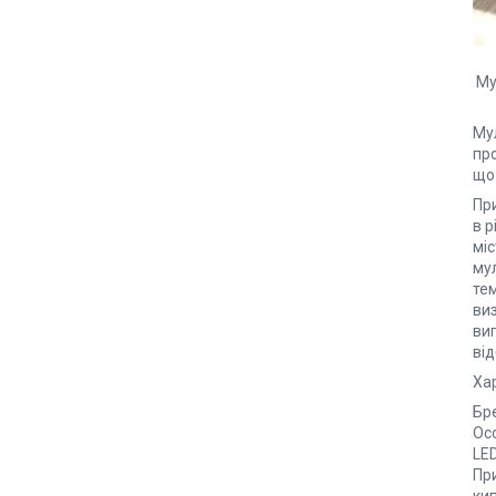
Му
Мул
про
що
При
в р
міс
му
тем
виз
виг
від
Ха
Бр
Ос
LE
Пр
ки