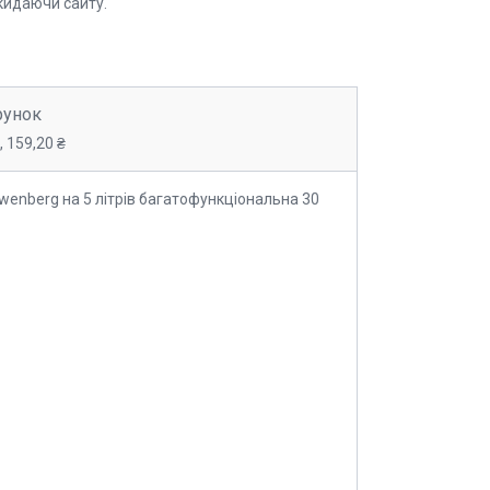
кидаючи сайту.
рунок
 159,20 ₴
enberg на 5 літрів багатофункціональна 30