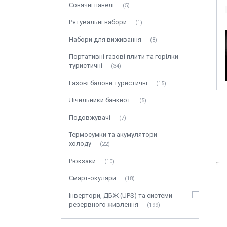
Сонячні панелі
5
Рятувальні набори
1
Набори для виживання
8
Портативні газові плити та горілки
туристичні
34
Газові балони туристичні
15
Лічильники банкнот
5
Подовжувачі
7
Термосумки та акумулятори
холоду
22
Рюкзаки
10
Смарт-окуляри
18
Інвертори, ДБЖ (UPS) та системи
резервного живлення
199