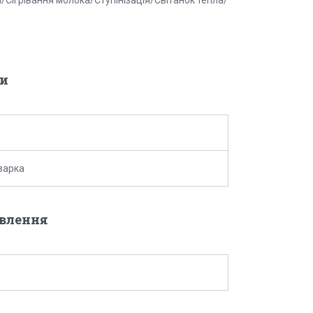
и
варка
овлення