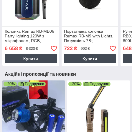
Колонка Remax RB-MB06
Портативна колонка
Ручн
Party lighting 120W з
Remax RB-M9 with Lights,
RB91
мікрофоном, RGB,
Потужність 7Вт,
800L
5400mAh (36,1*20*20 см)
15,5х8,1х4,4 см, чорна
6 658
722
648
₴
₴
8 323 ₴
902 ₴
Купити
Купити
Акційні пропозиції та новинки
–20%
Подарунок
–20%
Подарунок