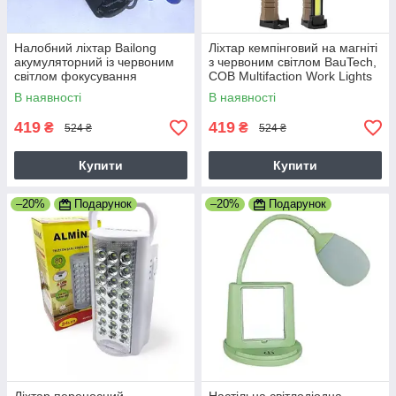
Налобний ліхтар Bailong
Ліхтар кемпінговий на магніті
акумуляторний із червоним
з червоним світлом BauTech,
світлом фокусування
COB Multifaction Work Lights
променя Police
PL 380, Powerbank (PL 380)
В наявності
В наявності
419
419
₴
₴
524 ₴
524 ₴
Купити
Купити
–20%
Подарунок
–20%
Подарунок