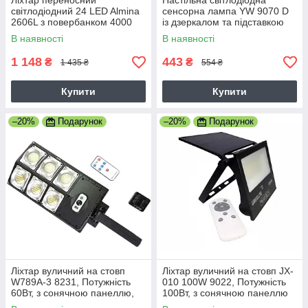
Ліхтар переносний
Настільна світлодіодна
світлодіодний 24 LED Almina
сенсорна лампа YW 9070 D
2606L з повербанком 4000
із дзеркалом та підставкою
mAh 6v
для телефону акумуляторна
В наявності
В наявності
1 148
443
₴
₴
1 435 ₴
554 ₴
Купити
Купити
–20%
Подарунок
–20%
Подарунок
Ліхтар вуличний на стовп
Ліхтар вуличний на стовп JX-
W789A-3 8231, Потужність
010 100W 9022, Потужність
60Вт, з сонячною панеллю,
100Вт, з сонячною панеллю
чорний (8231 W 789A)
(9022 JX 010 100W)