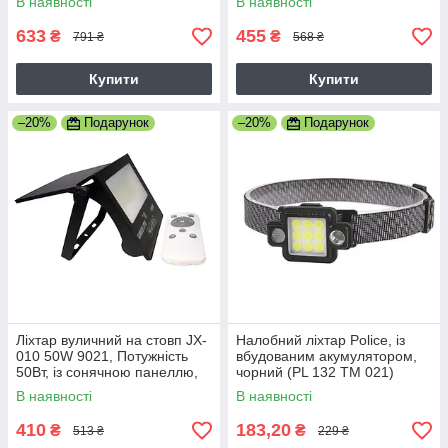
В наявності
В наявності
633
455
₴
₴
791 ₴
568 ₴
Купити
Купити
–20%
Подарунок
–20%
Подарунок
Ліхтар вуличний на стовп JX-
Налобний ліхтар Police, із
010 50W 9021, Потужність
вбудованим акумулятором,
50Вт, із сонячною панеллю,
чорний (PL 132 TM 021)
чорний (9021 JX 010 50W)
В наявності
В наявності
410
183,20
₴
₴
513 ₴
229 ₴