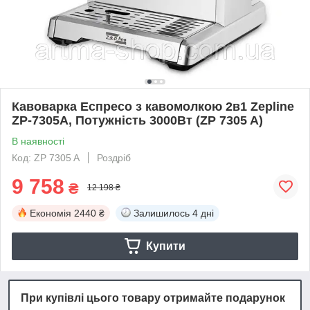
Кавоварка Еспресо з кавомолкою 2в1 Zepline
ZP-7305A, Потужність 3000Вт (ZP 7305 A)
В наявності
Код: ZP 7305 A
Роздріб
9 758
₴
12 198 ₴
Економія
2440 ₴
Залишилось
4 дні
Купити
При купівлі цього товару отримайте подарунок