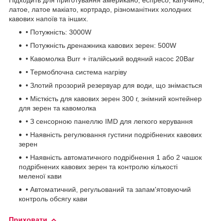
латое, латое макіато, кортрадо, різноманітних холодних
кавових напоїв та інших.
• Потужність: 3000W
• Потужність дренажника кавових зерен: 500W
• Кавомолка Burr + італійський водяний насос 20Bar
• Термоблочна система нагріву
• Злотий прозорий резервуар для води, що знімається
• Місткість для кавових зерен 300 г, знімний контейнер
для зерен та кавомолка
• З сенсорною панеллю IMD для легкого керування
• Наявність регулювання густини подрібнених кавових
зерен
• Наявність автоматичного подрібнення 1 або 2 чашок
подрібнених кавових зерен та контролю кількості
меленої кави
• Автоматичний, регульований та запам'ятовуючий
контроль обсягу кави
Приховати