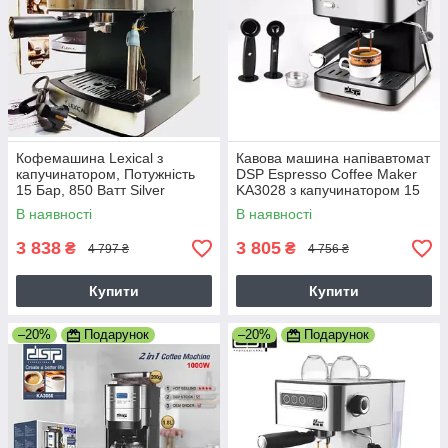
Кофемашина Lexical з
Кавова машина напівавтомат
капучинатором, Потужність
DSP Espresso Coffee Maker
15 Бар, 850 Ватт Silver
KA3028 з капучинатором 15
Бар, 850 Ватт капучіно
В наявності
В наявності
3 838
3 805
₴
₴
4 797 ₴
4 756 ₴
Купити
Купити
–20%
Подарунок
–20%
Подарунок