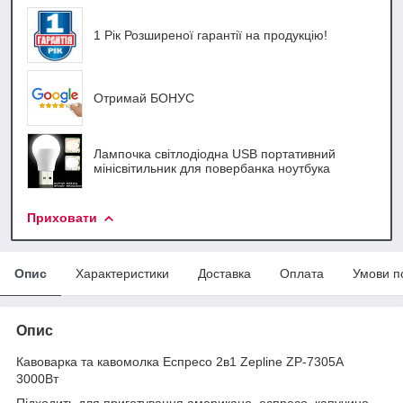
1 Рік Розширеної гарантії на продукцію!
Отримай БОНУС
Лампочка світлодіодна USB портативний
мінісвітильник для повербанка ноутбука
Приховати
Опис
Характеристики
Доставка
Оплата
Умови п
Опис
Кавоварка та кавомолка Еспресо 2в1 Zepline ZP-7305A
3000Вт
Підходить для приготування американо, еспресо, капучино,