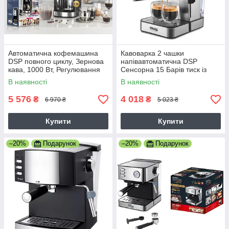
Автоматична кофемашина
Кавоварка 2 чашки
DSP повного циклу, Зернова
напівавтоматична DSP
кава, 1000 Вт, Регулювання
Сенсорна 15 Барів тиск із
помелу, Сталева
капучинатором Потужність
В наявності
В наявності
850 Вт Бак
5 576
4 018
₴
₴
6 970 ₴
5 023 ₴
Купити
Купити
–20%
Подарунок
–20%
Подарунок