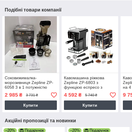
Подібні товари компанії
Соковижималка-
Кавомашина ріжкова
Каво
морозивниця Zepline ZP-
Zepline ZP-6803 з
Zepl
6058 3 в 1 потужністю
функцією еспресо з
на 4
3000 Вт шнекова з чашею
льодом 3000 Вт сенсорне
кав
2 985
4 592
9 7
₴
₴
3 731 ₴
5 740 ₴
об'ємом 0.3 л та функцією
керування
керу
холодного віджиму
Купити
Купити
Акційні пропозиції та новинки
–20%
Подарунок
–20%
Подарунок