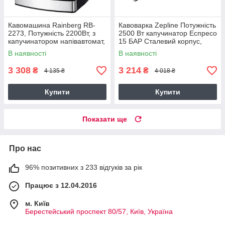
Кавомашина Rainberg RB-
Кавоварка Zepline Потужність
2273, Потужність 2200Вт, з
2500 Вт капучинатор Еспресо
капучинатором напівавтомат,
15 БАР Сталевий корпус,
1,6 л (RB 2273)
датчик тиску
В наявності
В наявності
3 308
3 214
₴
₴
4 135 ₴
4 018 ₴
Купити
Купити
Показати ще
Про нас
96% позитивних з 233 відгуків за рік
Працює з 12.04.2016
м. Київ
Берестейський проспект 80/57, Київ, Україна