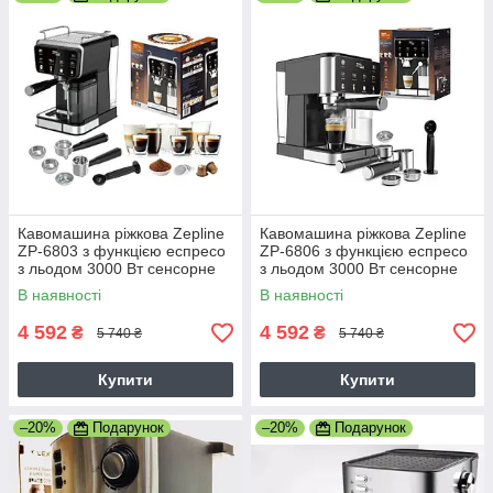
Кавомашина ріжкова Zepline
Кавомашина ріжкова Zepline
ZP-6803 з функцією еспресо
ZP-6806 з функцією еспресо
з льодом 3000 Вт сенсорне
з льодом 3000 Вт сенсорне
керування
керування
В наявності
В наявності
4 592
4 592
₴
₴
5 740 ₴
5 740 ₴
Купити
Купити
–20%
Подарунок
–20%
Подарунок