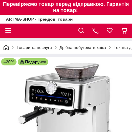
Перевіряємо товар перед відправкою. Гарантія
на товар!
ARTMA-SHOP - Трендові товари
Товари та послуги
Дрібна побутова техніка
Техніка д
–20%
Подарунок