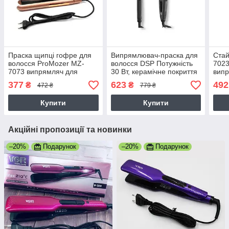
Праска щипці гофре для
Випрямлювач-праска для
Стай
волосся ProMozer MZ-
волосся DSP Потужність
7023
7073 випрямляч для
30 Вт, керамічне покриття
випр
волосся керамічне
пластин, сірий/металік
60 В
377
623
492
₴
₴
472 ₴
779 ₴
покриття 30 Вт
(10443)
Купити
Купити
Акційні пропозиції та новинки
–20%
Подарунок
–20%
Подарунок