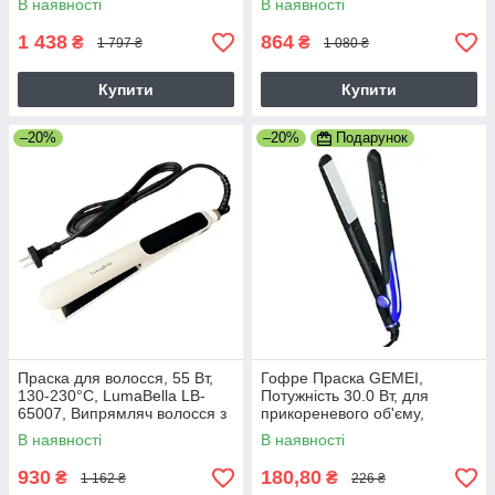
В наявності
В наявності
1 438
864
₴
₴
1 797 ₴
1 080 ₴
Купити
Купити
–20%
–20%
Подарунок
Праска для волосся, 55 Вт,
Гофре Праска GEMEI,
130-230°C, LumaBella LB-
Потужність 30.0 Вт, для
65007, Випрямляч волосся з
прикореневого об'єму,
LED дисплеєм Плоскі щипці
Чорний
В наявності
В наявності
для волосся
930
180,80
₴
₴
1 162 ₴
226 ₴