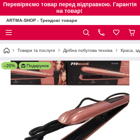
Перевіряємо товар перед відправкою. Гарантія
на товар!
ARTMA-SHOP - Трендові товари
Товари та послуги
Дрібна побутова техніка
Краса, зд
–20%
Подарунок