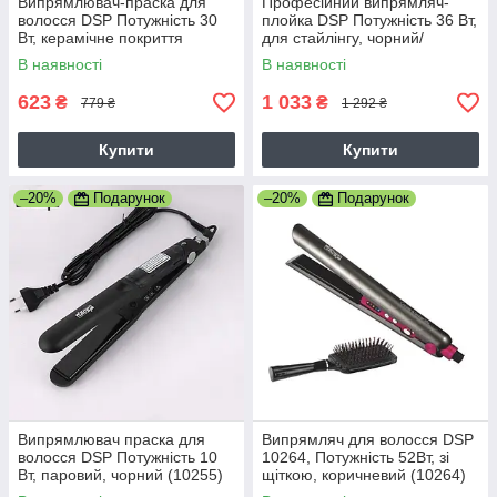
Випрямлювач-праска для
Професійний випрямляч-
волосся DSP Потужність 30
плойка DSP Потужність 36 Вт,
Вт, керамічне покриття
для стайлінгу, чорний/
пластин, сірий/металік
рожевий (10273)
В наявності
В наявності
(10443)
623
1 033
₴
₴
779 ₴
1 292 ₴
Купити
Купити
–20%
Подарунок
–20%
Подарунок
Випрямлювач праска для
Випрямляч для волосся DSP
волосся DSP Потужність 10
10264, Потужність 52Вт, зі
Вт, паровий, чорний (10255)
щіткою, коричневий (10264)