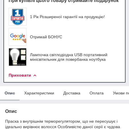
При купівлі цього товару отримайте подарунок
1 Рік Розширеної гарантії на продукцію!
Отримай БОНУС
Лампочка світлодіодна USB портативний
мінісвітильник для повербанка ноутбука
Приховати
Опис
Характеристики
Доставка
Оплата
Умови п
Опис
Праска з внутрішнім терморегулятором, що не пересушує і
ідеально вирівнює волосся Особливістю даної серії є чудова