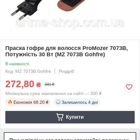
Праска гофре для волосся ProMozer 7073B,
Потужність 30 Вт (MZ 7073B Gohfre)
В наявності
Код: MZ 7073B Gohfre
Роздріб
272,80
₴
341 ₴
Мінімальна сума замовлення на сайті — 300 ₴
Економія
68.20 ₴
Залишилось
4 дні
Купити