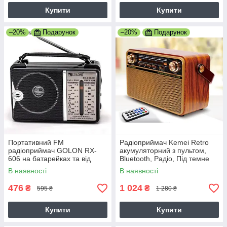
Купити
Купити
–20%
Подарунок
–20%
Подарунок
Портативний FM
Радіоприймач Kemei Retro
радіоприймач GOLON RX-
акумуляторний з пультом,
606 на батарейках та від
Bluetooth, Радіо, Під темне
мережі
дерево
В наявності
В наявності
476
1 024
₴
₴
595 ₴
1 280 ₴
Купити
Купити