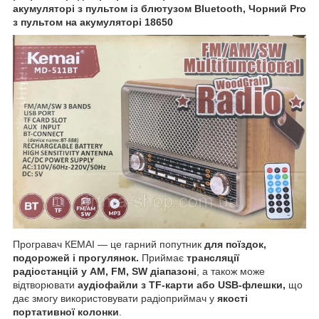
акумуляторі з пультом із блютузом Bluetooth, Чорний Pro
з пультом на акумуляторі 18650
Програвач КЕМАІ — це гарний попутник
для поїздок,
подорожей і прогулянок.
Приймає
трансляції
радіостанцій у AM, FM, SW діапазоні
, а також може
відтворювати
аудіофайли з TF-карти або USB-флешки,
що
дає змогу використовувати радіоприймач у
якості
портативної колонки
.