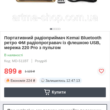
Портативний радіоприймач Kemai Bluetooth
ретро ФМ радіопрогравач із флешкою USB,
мережа 220 Pro з пультом
В наявності
Код: MD-511BT
Роздріб
899
₴
1 123 ₴
Економія
224 ₴
Залишилось
12:47:12
Купити