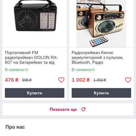
Портативний FM
Радіоприймач Kemei
радіоприймач GOLON RX-
акумуляторний з пультом,
607 на батарейках та від
Bluetooth, Радіо
мережі
В наявності
В наявності
476
1 002
₴
₴
595 ₴
1 253 ₴
Купити
Купити
Показати ще
Про нас