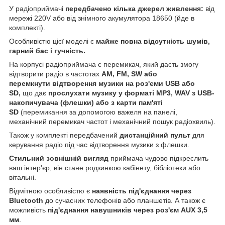
У радіоприймачі
передбачено кілька джерел живлення:
від
мережі 220V або від знімного акумулятора 18650 (йде в
комплекті).
Особливістю цієї моделі є
майже повна відсутність шумів,
гарний бас і гучність.
На корпусі радіоприймача є перемикач, який дасть змогу
відтворити радіо в частотах
AM, FM, SW
або
перемкнути
відтворення музики на роз'єми USB або
SD,
що дає
прослухати музику у форматі MP3, WAV
з USB-
накопичувача (флешки) або з карти пам'яті
SD
(перемикання за допомогою важеля на панелі,
механічний перемикач частот і механічний пошук радіохвиль).
Також у комплекті передбачений
дистанційний пульт
для
керування радіо під час відтворення музики з флешки.
Стильний зовнішній вигляд
приймача чудово підкреслить
ваш інтер'єр, він стане родзинкою кабінету, бібліотеки або
вітальні.
Відмітною особливістю є
наявність під'єднання через
Bluetooth
до сучасних телефонів або планшетів. А також є
можливість
під'єднання навушників через роз'єм AUX 3,5
мм
.