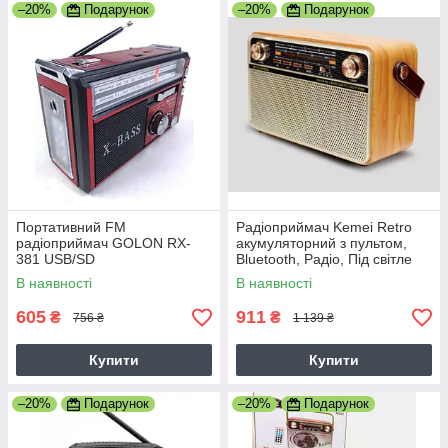
–20%
Подарунок
–20%
Подарунок
Портативний FM
Радіоприймач Kemei Retro
радіоприймач GOLON RX-
акумуляторний з пультом,
381 USB/SD
Bluetooth, Радіо, Під світле
дерево
В наявності
В наявності
605
911
₴
₴
756 ₴
1 139 ₴
Купити
Купити
–20%
Подарунок
–20%
Подарунок