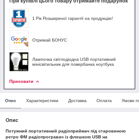
При купівлі цього товару отримайте подарунок
1 Рік Розширеної гарантії на продукцію!
Отримай БОНУС
Лампочка світлодіодна USB портативний
мінісвітильник для повербанка ноутбука
Приховати
Опис
Характеристики
Доставка
Оплата
Умови п
Опис
Потужний портативний радіоприймач під старовиною
ретро ФМ радіопрогравач із флешкою USB на