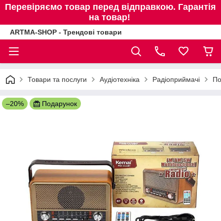
Перевіряємо товар перед відправкою. Гарантія
на товар!
ARTMA-SHOP - Трендові товари
Товари та послуги
Аудіотехніка
Радіоприймачі
По
–20%
Подарунок