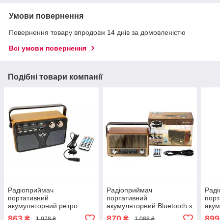
Умови повернення
Повернення товару впродовж 14 днів за домовленістю
Всі умови повернення
Подібні товари компанії
Радіоприймач
Радіоприймач
Рад
портативний
портативний
порт
акумуляторний ретро
акумуляторний Bluetooth з
акум
Bluetooth з пультом Kemai
пультом під ретро Kemai
Blue
863
870
899
₴
₴
1 078 ₴
1 088 ₴