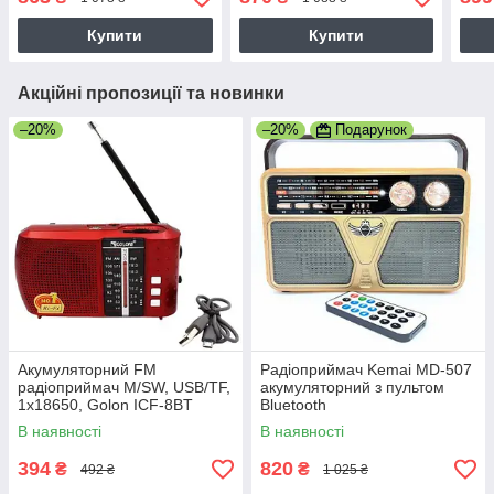
MD-507BT
MD-510BT
MD-
Купити
Купити
Акційні пропозиції та новинки
–20%
–20%
Подарунок
Акумуляторний FM
Радіоприймач Kemai MD-507
радіоприймач M/SW, USB/TF,
акумуляторний з пультом
1х18650, Golon ICF-8BT
Bluetooth
Портативний радіоприймач
В наявності
В наявності
394
820
₴
₴
492 ₴
1 025 ₴