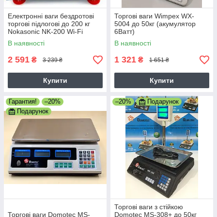
Електронні ваги бездротові
Торгові ваги Wimpex WX-
торгові підлогові до 200 кг
5004 до 50кг (акумулятор
Nokasonic NK-200 Wi-Fi
6Ватт)
320х420 мм
В наявності
В наявності
2 591
1 321
₴
₴
3 239 ₴
1 651 ₴
Купити
Купити
Гарантия!
–20%
–20%
Подарунок
Подарунок
Торгові ваги з стійкою
Торгові ваги Domotec MS-
Domotec MS-308+ до 50кг