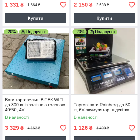
1 331
2 150
₴
₴
1 664 ₴
2 688 ₴
Купити
Купити
–20%
Подарунок
–20%
Подарунок
Ваги торговельні ВІТЕК WIFI
до 300 кг із залізною головою
Торгові ваги Rainberg до 50
40*50, 4V
кг, 6V-акумулятор, підсвітка
В наявності
В наявності
3 329
1 126
₴
₴
4 162 ₴
1 408 ₴