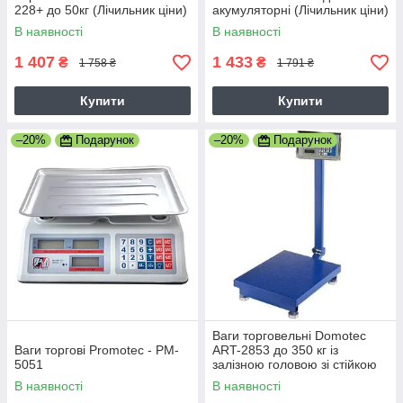
228+ до 50кг (Лічильник ціни)
акумуляторні (Лічильник ціни)
В наявності
В наявності
1 407
1 433
₴
₴
1 758 ₴
1 791 ₴
Купити
Купити
–20%
Подарунок
–20%
Подарунок
Ваги торговельні Domotec
Ваги торгові Promotec - PM-
ART-2853 до 350 кг із
5051
залізною головою зі стійкою
посилена платформа 40*50,
В наявності
В наявності
6V