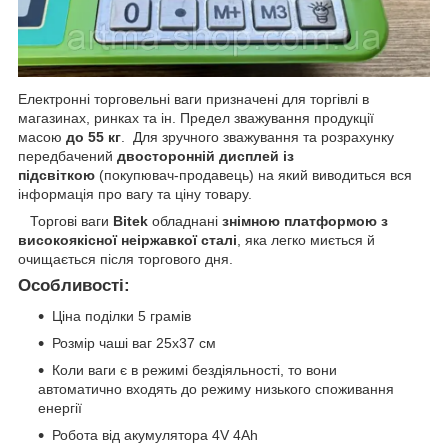
Електронні торговельні ваги призначені для торгівлі в
магазинах, ринках та ін. Предел зважування продукції
масою
до 55 кг
. Для зручного зважування та розрахунку
передбачений
двосторонній дисплей із
підсвіткою
(покупювач-продавець) на який виводиться вся
інформація про вагу та ціну товару.
Торгові ваги
Bitek
обладнані
знімною платформою з
високоякісної неіржавкої сталі
, яка легко миється й
очищається після торгового дня.
Особливості:
Ціна поділки 5 грамів
Розмір чаші ваг 25x37 см
Коли ваги є в режимі бездіяльності, то вони
автоматично входять до режиму низького споживання
енергії
Робота від акумулятора 4V 4Ah