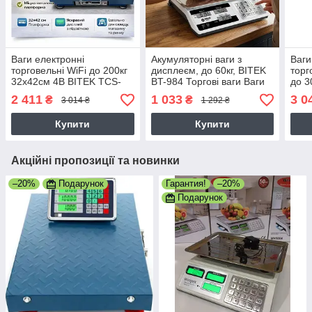
Ваги електронні
Акумуляторні ваги з
Ваги
торговельні WiFi до 200кг
дисплеєм, до 60кг, BITEK
торг
32х42см 4В BITEK TCS-
BT-984 Торгові ваги Ваги
до 3
R2-200
електронні настольні
BIT
2 411
1 033
3 0
₴
₴
3 014 ₴
1 292 ₴
Купити
Купити
Акційні пропозиції та новинки
–20%
Подарунок
Гарантия!
–20%
Подарунок